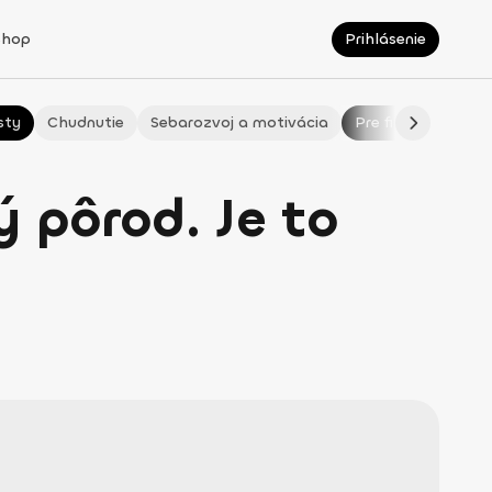
Shop
Prihlásenie
sty
Chudnutie
Sebarozvoj a motivácia
Pre fitmaminky
 pôrod. Je to