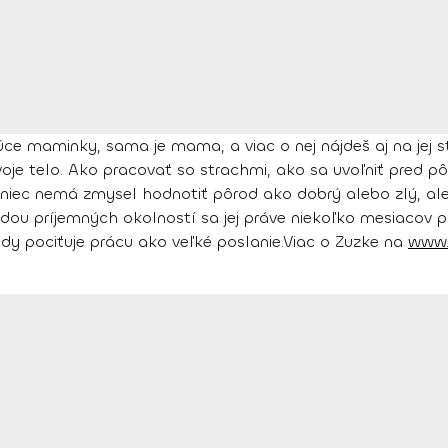
ce maminky, sama je mama, a viac o nej nájdeš aj na jej st
svoje telo. Ako pracovať so strachmi, ako sa uvoľniť pred p
akoniec nemá zmysel hodnotiť pôrod ako dobrý alebo zlý, a
odou príjemných okolností sa jej práve niekoľko mesiacov 
y pociťuje prácu ako veľké poslanie.
Viac o Zuzke na
www.