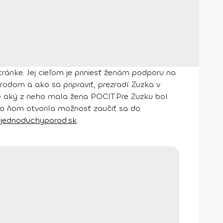
ránke. Jej cieľom je priniesť ženám podporu na
ôrodom a ako sa pripraviť, prezradí Zuzka v
le aký z neho mala žena POCIT.
Pre Zuzku bol
po ňom otvorila možnosť zaučiť sa do
jednoduchyporod.sk
.