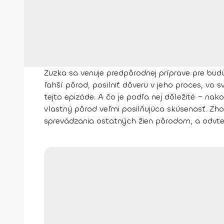
Zuzka sa venuje predpôrodnej príprave pre budú
ľahší pôrod, posilniť dôveru v jeho proces, vo 
tejto epizóde. A čo je podľa nej dôležité − n
vlastný pôrod veľmi posilňujúca skúsenosť. Zh
sprevádzania ostatných žien pôrodom, a odvted