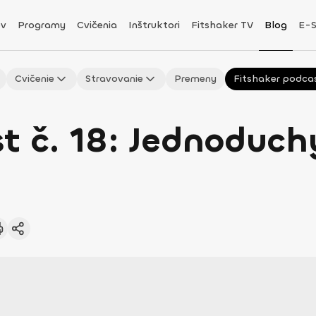
v
Programy
Cvičenia
Inštruktori
Fitshaker TV
Blog
E-
Cvičenie
Stravovanie
Premeny
Fitshaker podca
t č. 18: Jednoduchý