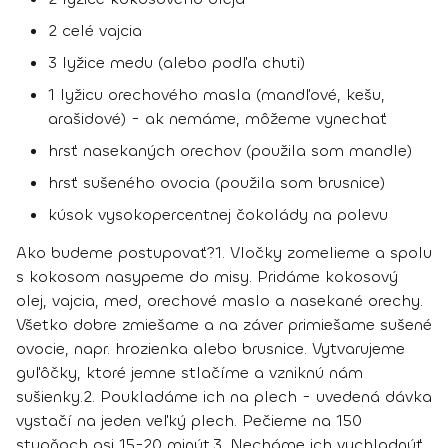
2 celé vajcia
3 lyžice medu (alebo podľa chuti)
1 lyžicu orechového masla (mandľové, kešu,
arašidové) - ak nemáme, môžeme vynechať
hrsť nasekaných orechov (použila som mandle)
hrsť sušeného ovocia (použila som brusnice)
kúsok vysokopercentnej čokolády na polevu
Ako budeme postupovať?
1.
Vločky zomelieme a spolu
s kokosom nasypeme do misy. Pridáme kokosový
olej, vajcia, med, orechové maslo a nasekané orechy.
Všetko dobre zmiešame a na záver primiešame sušené
ovocie, napr. hrozienka alebo brusnice. Vytvarujeme
guľôčky, ktoré jemne stlačíme a vzniknú nám
sušienky.
2.
Poukladáme ich na plech - uvedená dávka
vystačí na jeden veľký plech. Pečieme na 150
stupňoch asi 15-20 minút.
3.
Necháme ich vychladnúť.