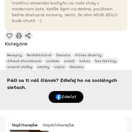
tradičnú slovenskú kuchyňu na naše stoly v
modernom šate. Keďže žijem na dedine, používam
bežne dostupné suroviny. Verím, že Vám MOJE JEDLO
bude chutiť :-).
Kategórie
Recepty
Bezlaktózové
Desiata
Fitnes dezerty
Zdravé chrumkanie
cookies
snack
kokos
bez laktózy
ovsené vločky
orechy
vajcia
desiata
Páči sa ti náš článok? Zdieľaj ho na sociálnych
sieťach.
Zdieľať
Najčítanejšie
Najobľúbenejšie