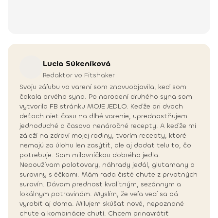
Lucia
Súkeníková
Redaktor vo Fitshaker
Svoju záľubu vo varení som znovuobjavila, keď som
čakala prvého syna. Po narodení druhého syna som
vytvorila FB stránku MOJE JEDLO. Keďže pri dvoch
deťoch niet času na dlhé varenie, uprednostňujem
jednoduché a časovo nenáročné recepty. A keďže mi
záleží na zdraví mojej rodiny, tvorím recepty, ktoré
nemajú za úlohu len zasýtiť, ale aj dodať telu to, čo
potrebuje. Som milovníčkou dobrého jedla.
Nepoužívam polotovary, náhrady jedál, glutamany a
suroviny s éčkami. Mám rada čisté chute z prvotných
surovín. Dávam prednosť kvalitným, sezónnym a
lokálnym potravinám. Myslím, že veľa vecí sa dá
vyrobiť aj doma. Milujem skúšať nové, nepoznané
chute a kombinácie chutí. Chcem prinavrátiť