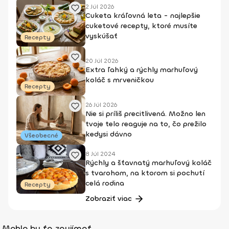
2 Júl 2026
Cuketa kráľovná leta - najlepšie
cuketové recepty, ktoré musíte
vyskúšať
Recepty
20 Júl 2026
Extra ľahký a rýchly marhuľový
koláč s mrveničkou
Recepty
26 Júl 2026
Nie si príliš precitlivená. Možno len
tvoje telo reaguje na to, čo prežilo
kedysi dávno
Všeobecné
8 Júl 2024
Rýchly a šťavnatý marhuľový koláč
s tvarohom, na ktorom si pochutí
celá rodina
Recepty
Zobraziť viac
Mohlo by ťa zaujímať