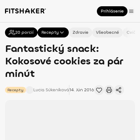
Prihlásenie
20
Všetky
porcií
Recepty
Zdravie
Všeobecné
Cvičen
Fantastický snack:
Kokosové cookies za pár
minút
Lucia
Súkeníková
14. Jún 2016
Recepty