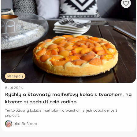
Recepty
8 Júl 2024
Rýchly a šťavnatý marhuľový koláč s tvarohom, na
ktorom si pochutí celá rodina
Tento úžasný koláč s marhuľami a tvarohom si jednoducho musíš
pripraviť.
Júlia Rašlová