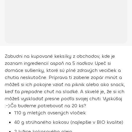
Zabudni na kupované keksíky z obchodov, kde je
zoznam ingrediencií aspoň na 5 riadkov. Upeč si
domáce sušienky, ktoré sú plné zdravých vecičiek a
chutia neskutočne. Príprava ti zaberie zopár minút a
môžeš si ich pokojne vziať na piknik alebo ako snack,
keď ťa prepadne chuť na sladké. A skvelé je, že si ich
môžeš vyskladať presne podľa svojej chuti. Vyskúšaj
:-).
Čo budeme potrebovať na 20 ks?
110 g mletých ovsených vločiek
40 g strúhaného kokosu (najlepšie v BIO kvalite)
2 lyžice kokosového oleja