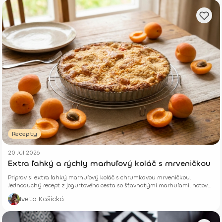
Recepty
20 Júl 2026
Extra ľahký a rýchly marhuľový koláč s mrveničkou
Priprav si extra ľahký marhuľový koláč s chrumkavou mrveničkou.
Jednoduchý recept z jogurtového cesta so šťavnatými marhuľami, hotový
z pár surovín.
Iveta Kašická