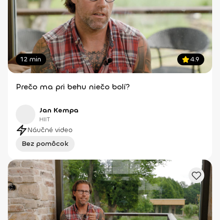
12 min
4.9
Prečo ma pri behu niečo bolí?
Jan Kempa
HIIT
Náučné video
Bez pomôcok