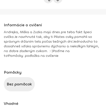
Informácie o cvičení
Andrejka, Miška a Zuzka majú dnes pre teba fakt špeci
cvičko.
Je navrhnuté tak, aby ti Pilates cviky pomohli so
správnym držaním tela počas bežných dní.
Jednoducho to
dosiahneš vďaka správnemu dýchaniu a niekoľkým ľahkým,
no dobre zladeným cvikom. :-)
Poďme na
to!
Pomôcky:
podložka na cvičenie
Pomôcky
Bez pomôcok
Vhodné