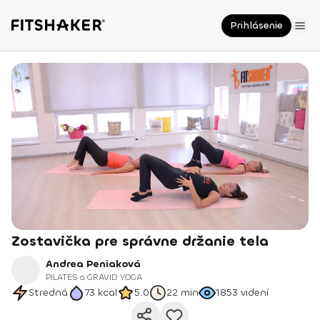
Prihlásenie
Zostavička pre správne držanie tela
Andrea Peniaková
PILATES a GRAVID YOGA
Stredná
73
kcal
5.0
22 min
1853
videní