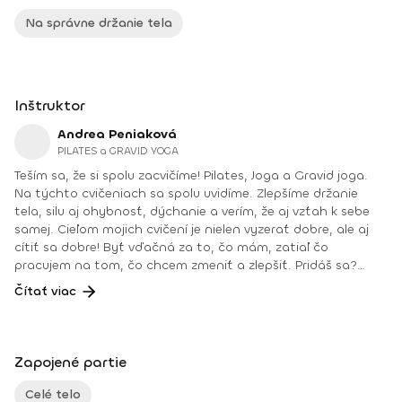
Na správne držanie tela
Inštruktor
Andrea Peniaková
PILATES a GRAVID YOGA
Teším sa, že si spolu zacvičíme! Pilates, Joga a Gravid joga.
Na týchto cvičeniach sa spolu uvidíme. Zlepšíme držanie
tela, silu aj ohybnosť, dýchanie a verím, že aj vzťah k sebe
samej. Cieľom mojich cvičení je nielen vyzerať dobre, ale aj
cítiť sa dobre! Byť vďačná za to, čo mám, zatiaľ čo
pracujem na tom, čo chcem zmeniť a zlepšiť. Pridáš sa?
Teším sa na teba na online lekciách vo Fitshakeri, aj vo
Čítať viac
Fitshaker podcaste! Taktiež osobne na mojich hodinách v
Bratislave alebo na pobytoch, ktoré organizujem na
Slovensku aj v zahraničí. Môj rozvrh a info o mne nájdeš na
týchto stránkach: FB: www.facebook.com/flowandrea9 IG :
Zapojené partie
@andrea_mindfulflow Dosiahnuté vzdelanie: • Špecializačný
kurz Pilates inštruktor (FACE CZECH academy), Brno, 2013 •
Celé telo