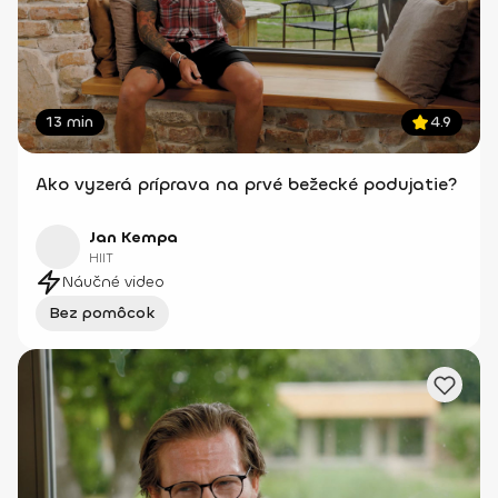
13 min
4.9
Ako vyzerá príprava na prvé bežecké podujatie?
Jan Kempa
HIIT
Náučné video
Bez pomôcok