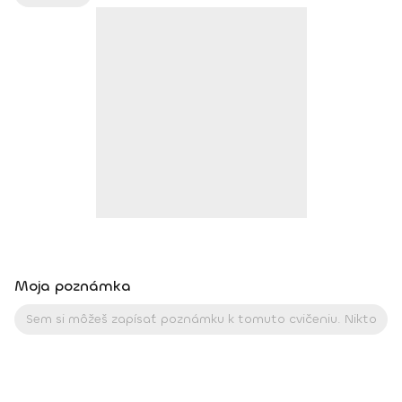
IYN certificate – Mindfulness Yoga Instructor (mesačný
intenzívny výcvik v Španielsku a následné ročné štúdium),
BodhiYoga school, 2016 • Výcvik jogovej terapie pod vedením
M. Ďuriša, Bratislava, júl 2017 • Gravid Yoga špecializácia,
Akadémia Powerjoga Slovensko, Piešťany, 2018 • Inštruktor
Aerobiku, Step aerobiku, Cvičenia s pomôckami (FACE CZECH
academy), Trnava, 2004 • Kurz tanečnej a pohybovej terapie
(OZ Arte
Moja poznámka