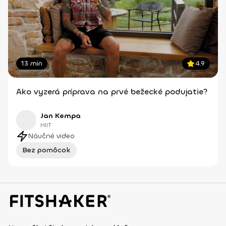
13 min
4.9
Ako vyzerá príprava na prvé bežecké podujatie?
Jan Kempa
HIIT
Náučné video
Bez pomôcok