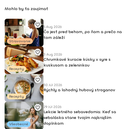
Mohlo by ťa zaujímať
5 Aug 2026
Čo jesť pred behom, po ňom a prečo na
tom záleží
Stravovanie
3 Aug 2026
Chrumkavé kuracie kúsky v syre s
kuskusom a zeleninkou
Recepty
30 Júl 2026
Rýchly a lahodný hubový stroganov
Recepty
29 Júl 2026
Lekcie letného sebavedomia: Keď sa
sebaláska stane tvojím najkrajším
doplnkom
Všeobecné