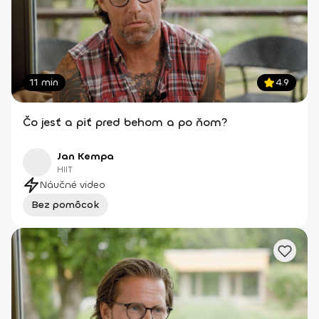
11 min
4.9
Čo jesť a piť pred behom a po ňom?
Jan Kempa
HIIT
Náučné video
Bez pomôcok