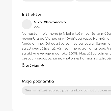
Inštruktor
Nikol Chovancová
YOGA
Namaste, moje meno je Nikol a teším sa, že ťa môžem na týchto stránkach sprevádzať jogou . Okrem toho sa so mnou môžeš stretávať pravidelne každý rok od
novembra do Vianoc aj v 40-dňovej výzve Harmónia tela a duše , ktorú mimo tohto obdobia nájdeš archivovanú medzi fit programami na stránke (nájdeš ich naspodku).
Niečo o mne. Od detstva som sa venovala rôznym druhom pohybu, najmä tancu, pri ktorom som cítila slobodu a radosť. Neskôr som cvičila aeróbne cvičenia a venovala
sa zdravej výžive, až kým som nenatrafila na jogu. V joge som našla všetko: radosť z pohybu, uvoľnenie tela a mysle, spojenie so sebou a odpovede na hlbšie otázky. Joge
sa aktívne venujem od roku 2008. Najväčšou odmenou je pre
cestou k sebapoznaniu, vnútornej harmónii a zdravé
Vďaka nej je môj život krajší, lepší a plnohodnotnejší. Viac info o mne a joge nájdete na mojej stránke nikolchovancova.sk Dosiahnuté vzdelanie: Inštruktor powerjogy
Čítať viac
stupeň 1 a 2 – Powerjoga Akadémia Slovensko – lektori: Bc. Michaela Hluchová (SR), Václav Krejčík (ČR) Intenzívny odborný seminár Gravid jogy – lektor Ing. Dana
Beierová (ČR)
Moja poznámka