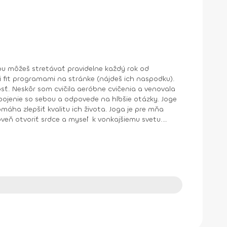
kvalitu ich života. Joga je pre mňa
veň otvoriť srdce a myseľ k vonkajšiemu svetu.