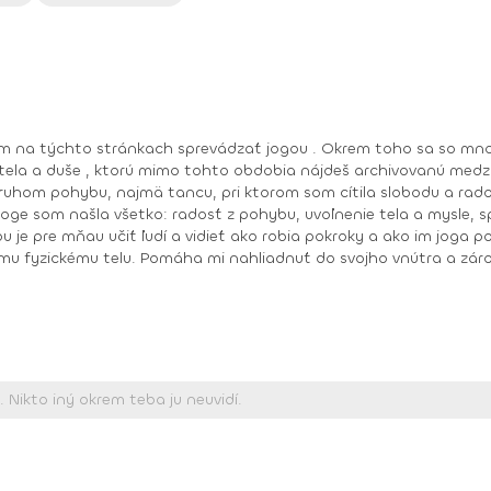
 mňau učiť ľudí a vidieť ako robia pokroky a ako im joga pomáha zlepšiť 
mu fyzickému telu. Pomáha mi nahliadnuť do svojho vnútra a záro
,