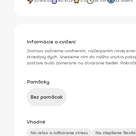
Stredná
86
kcal
5.0
34 min
33
videní
Informácie o cvičení
Zostavu začneme uvoľnením, načerpaním novej energi
striedavý dych. Vnesieme ním do nášho vnútra pokoj,
zostave budú zamerané na otváranie bedier. Pokročile
Pomôcky
Bez pomôcok
Vhodné
Na relax a odbúranie stresu
Na zlepšenie flexibi