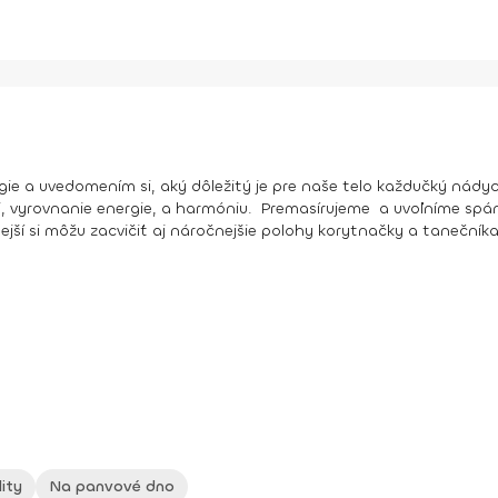
e a uvedomením si, aký dôležitý je pre naše telo každučký nádyc
 vyrovnanie energie, a harmóniu. Premasírujeme a uvoľníme spánky
jší si môžu zacvičiť aj náročnejšie polohy korytnačky a tanečníka
lity
Na panvové dno