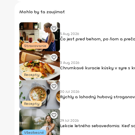
Mohlo by ťa zaujímať
5 Aug 2026
Čo jesť pred behom, po ňom a prečo
Stravovanie
3 Aug 2026
Chrumkavé kuracie kúsky v syre s 
Recepty
30 Júl 2026
Rýchly a lahodný hubový stroganov
Recepty
29 Júl 2026
Lekcie letného sebavedomia: Keď s
Všeobecné