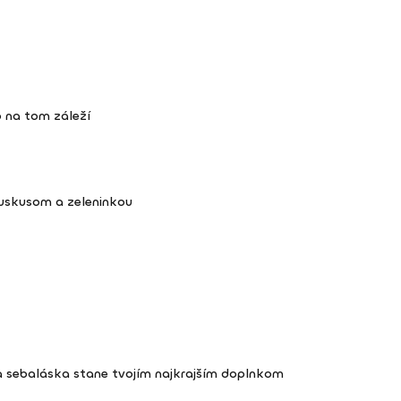
 na tom záleží
kuskusom a zeleninkou
a sebaláska stane tvojím najkrajším doplnkom