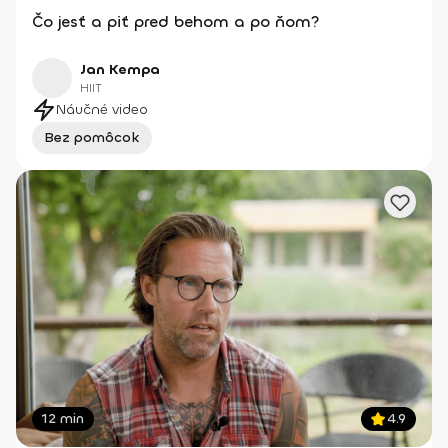
Čo jesť a piť pred behom a po ňom?
Jan Kempa
HIIT
Náučné video
Bez pomôcok
12 min
4.9