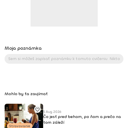
Moja poznámka
Mohlo by ťa zaujímať
5 Aug 2026
Čo jesť pred behom, po ňom a prečo na
tom záleží
Stravovanie