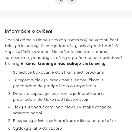
Informácie o cvičení
Dnes si dáme s Dianou tréning zameraný na vrchnú časť
tela, pri ktorej využijeme jednoručky, avšak použiť môžeš
napr. aj fľašky s vodou. Na začiatku videjka si dáme,
samozrejme, poriadny strečing a po ňom bude nasledovať
tréning.
V rámci tréningu nás čakajú tieto cviky:
Striedavé boxovanie do strán s jednoručkami
Tricepsové tlaky v predklone s jednoručkami s
prechodom do predpaženia a rozpaženia
Drep s bicepsovým zdvihom s jednoručkami a
prechodom do tlaku nad hlavu v stoji
Tlaky s jednoručkami nad hlavou v stoji s rotáciou
smerom nadol
Bicepsový zdvih s jednoručkami v kľaku na podložke
Výtlaky z ľahu do vzporu