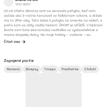
SEXY BODY
Už od útleho detstva som sa venovala pohybu, keď som
začala ako 3-ročná tancovať vo folklórnom súbore, a držalo
ma to dlhé roky. Táto láska k pohybu sa zmenila na vášeň, a
preto som sa vždy riadila heslom: ŠPORT je VÁŠEŇ. V bežnom
živote som bola ekonomická riaditeľka vo vydavateľstve a
mama dospelej dcéry. No moje hobby – cvičenie – sa
dostávalo do popredia už dlhé roky. Takmer dennodenne
Čítať viac
som viedla skupinové tréningy a pre svojich klientov som
organizovala viachodinové eventy, fit a wellness pobyty. V
roku 2018 som získala ocenenie od portálu cvicte.sk
Fitleader – skupinový tréner nováčik 2018. No oveľa väčším
Zapojené partie
ocenením bola vždy pre mňa pozitívna spätná väzba od
klientov. • YOGA teacher RYT@200 • POWER YOGA inštruktor
Ramená
Bicepsy
Triceps
Predlaktie
Chrbát
• Kondičný tréner 1. kv. stupňa • Certifikovaná lektorka
skupinových cvičení bodyART Basic, bodyART, Stretch, BAX –
bodyART Cross, deepWORK, STRONG by Zumba, Jump
Bungee Workout, POUNDFIT Instagram: di_hochi, Facebook:
Diana Hô Chí Facebook skupina: ŠPORT je VÁŠEŇ