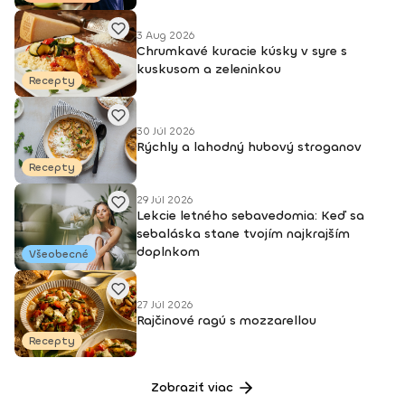
3 Aug 2026
Chrumkavé kuracie kúsky v syre s
kuskusom a zeleninkou
Recepty
30 Júl 2026
Rýchly a lahodný hubový stroganov
Recepty
29 Júl 2026
Lekcie letného sebavedomia: Keď sa
sebaláska stane tvojím najkrajším
doplnkom
Všeobecné
27 Júl 2026
Rajčinové ragú s mozzarellou
Recepty
Zobraziť viac