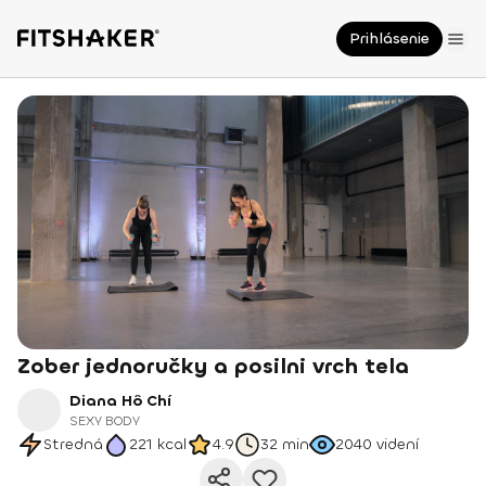
Prihlásenie
Zober jednoručky a posilni vrch tela
Diana Hô Chí
SEXY BODY
Stredná
221
kcal
4.9
32 min
2040
videní