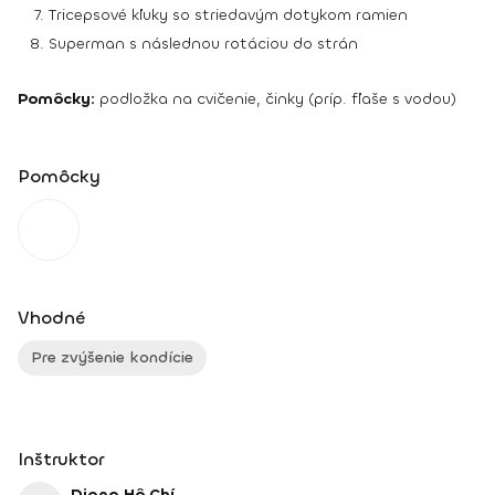
Tricepsové kľuky so striedavým dotykom ramien
Superman s následnou rotáciou do strán
Pomôcky:
podložka na cvičenie, činky (príp. fľaše s vodou)
Pomôcky
Vhodné
Pre zvýšenie kondície
Inštruktor
Diana Hô Chí