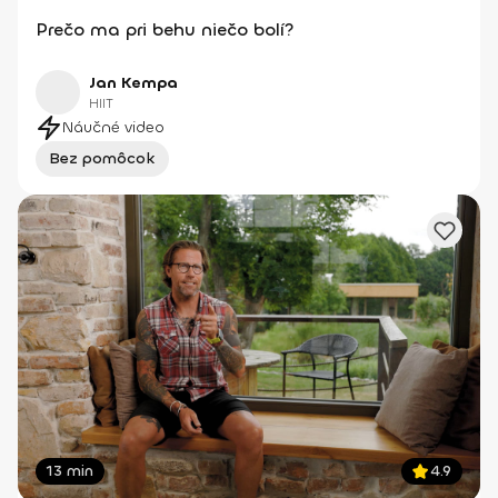
Prečo ma pri behu niečo bolí?
Jan Kempa
HIIT
Náučné video
Bez pomôcok
13 min
4.9