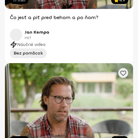
11 min
4.9
Čo jesť a piť pred behom a po ňom?
Jan Kempa
HIIT
Náučné video
Bez pomôcok