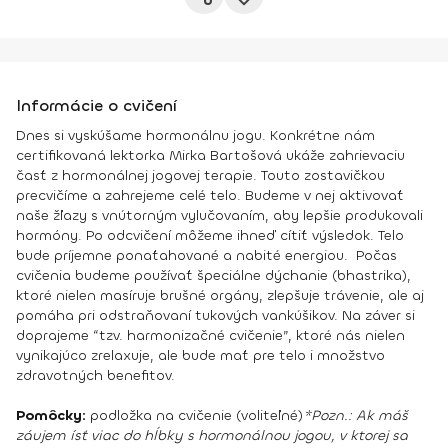
Informácie o cvičení
Dnes si vyskúšame hormonálnu jogu. Konkrétne nám
certifikovaná lektorka Mirka Bartošová ukáže zahrievaciu
časť z hormonálnej jogovej terapie. Touto zostavičkou
precvičíme a zahrejeme celé telo. Budeme v nej aktivovať
naše žľazy s vnútorným vylučovaním, aby lepšie produkovali
hormóny. Po odcvičení môžeme ihneď cítiť výsledok. Telo
bude príjemne ponaťahované a nabité energiou. Počas
cvičenia budeme používať špeciálne dýchanie (bhastrika),
ktoré nielen masíruje brušné orgány, zlepšuje trávenie, ale aj
pomáha pri odstraňovaní tukových vankúšikov. Na záver si
doprajeme “tzv. harmonizačné cvičenie”, ktoré nás nielen
vynikajúco zrelaxuje, ale bude mať pre telo i množstvo
zdravotných benefitov.
Pomôcky:
podložka na cvičenie (voliteľné)
*Pozn.: Ak máš
záujem ísť viac do hĺbky s hormonálnou jogou, v ktorej sa