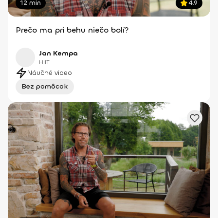
12 min
4.9
Prečo ma pri behu niečo bolí?
Jan Kempa
HIIT
Náučné video
Bez pomôcok