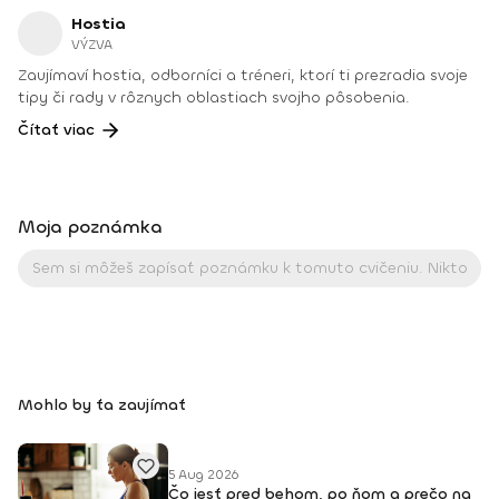
Hostia
VÝZVA
Zaujímaví hostia, odborníci a tréneri, ktorí ti prezradia svoje
tipy či rady v rôznych oblastiach svojho pôsobenia.
Čítať viac
Moja poznámka
Mohlo by ťa zaujímať
5 Aug 2026
Čo jesť pred behom, po ňom a prečo na