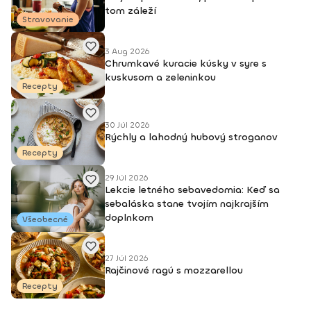
tom záleží
Stravovanie
3 Aug 2026
Chrumkavé kuracie kúsky v syre s
kuskusom a zeleninkou
Recepty
30 Júl 2026
Rýchly a lahodný hubový stroganov
Recepty
29 Júl 2026
Lekcie letného sebavedomia: Keď sa
sebaláska stane tvojím najkrajším
doplnkom
Všeobecné
27 Júl 2026
Rajčinové ragú s mozzarellou
Recepty