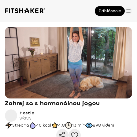
Prihlásenie
Zahrej sa s hormonálnou jogou
Hostia
VÝZVA
Stredná
40
kcal
4.8
13 min
898
videní