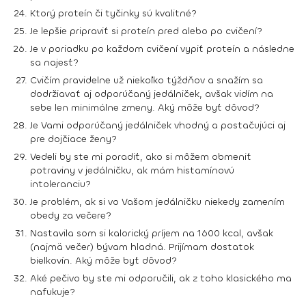
Ktorý proteín či tyčinky sú kvalitné?
Je lepšie pripraviť si proteín pred alebo po cvičení?
Je v poriadku po každom cvičení vypiť proteín a následne
sa najesť?
Cvičím pravidelne už niekoľko týždňov a snažím sa
dodržiavať aj odporúčaný jedálniček, avšak vidím na
sebe len minimálne zmeny. Aký môže byť dôvod?
Je Vami odporúčaný jedálniček vhodný a postačujúci aj
pre dojčiace ženy?
Vedeli by ste mi poradiť, ako si môžem obmeniť
potraviny v jedálničku, ak mám histamínovú
intoleranciu?
Je problém, ak si vo Vašom jedálničku niekedy zamením
obedy za večere?
Nastavila som si kalorický príjem na 1600 kcal, avšak
(najmä večer) bývam hladná. Prijímam dostatok
bielkovín. Aký môže byť dôvod?
Aké pečivo by ste mi odporučili, ak z toho klasického ma
nafukuje?