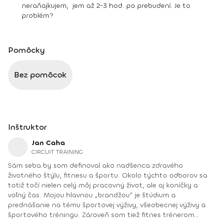
neraňajkujem, jem až 2-3 hod. po prebudení. Je to
problém?
Pomôcky
Bez pomôcok
Inštruktor
Jan Caha
CIRCUIT TRAINING
Sám seba by som definoval ako nadšenca zdravého
životného štýlu, fitnesu a športu. Okolo týchto odborov sa
totiž točí nielen celý môj pracovný život, ale aj koníčky a
voľný čas. Mojou hlavnou „brandžou“ je štúdium a
prednášanie na tému športovej výživy, všeobecnej výživy a
športového tréningu. Zároveň som tiež fitnes trénerom