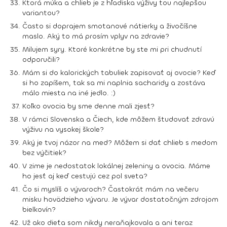
Ktorá múka a chlieb je z hľadiska výživy tou najlepšou
variantou?
Často si doprajem smotanové nátierky a živočíšne
maslo. Aký to má prosím vplyv na zdravie?
Milujem syry. Ktoré konkrétne by ste mi pri chudnutí
odporučili?
Mám si do kalorických tabuliek zapisovať aj ovocie? Keď
si ho zapíšem, tak sa mi naplnia sacharidy a zostáva
málo miesta na iné jedlo. :)
Koľko ovocia by sme denne mali zjesť?
V rámci Slovenska a Čiech, kde môžem študovať zdravú
výživu na vysokej škole?
Aký je tvoj názor na med? Môžem si dať chlieb s medom
bez výčitiek?
V zime je nedostatok lokálnej zeleniny a ovocia. Máme
ho jesť aj keď cestujú cez pol sveta?
Čo si myslíš o vývaroch? Častokrát mám na večeru
misku hovädzieho vývaru. Je vývar dostatočným zdrojom
bielkovín?
Už ako dieťa som nikdy neraňajkovala a ani teraz