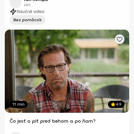
HIIT
Náučné video
Bez pomôcok
11 min
4.9
Čo jesť a piť pred behom a po ňom?