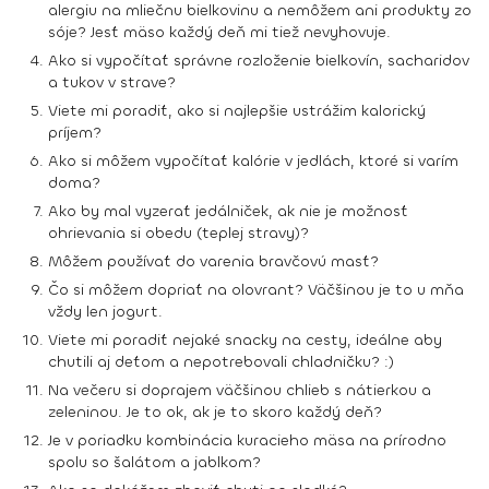
alergiu na mliečnu bielkovinu a nemôžem ani produkty zo
sóje? Jesť mäso každý deň mi tiež nevyhovuje.
Ako si vypočítať správne rozloženie bielkovín, sacharidov
a tukov v strave?
Viete mi poradiť, ako si najlepšie ustrážim kalorický
príjem?
Ako si môžem vypočítať kalórie v jedlách, ktoré si varím
doma?
Ako by mal vyzerať jedálniček, ak nie je možnosť
ohrievania si obedu (teplej stravy)?
Môžem používať do varenia bravčovú masť?
Čo si môžem dopriať na olovrant? Väčšinou je to u mňa
vždy len jogurt.
Viete mi poradiť nejaké snacky na cesty, ideálne aby
chutili aj deťom a nepotrebovali chladničku? :)
Na večeru si doprajem väčšinou chlieb s nátierkou a
zeleninou. Je to ok, ak je to skoro každý deň?
Je v poriadku kombinácia kuracieho mäsa na prírodno
spolu so šalátom a jablkom?