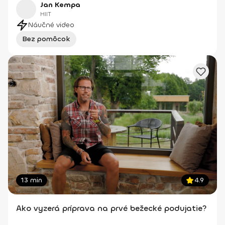
Jan Kempa
HIIT
Náučné video
Bez pomôcok
13 min
4.9
Ako vyzerá príprava na prvé bežecké podujatie?