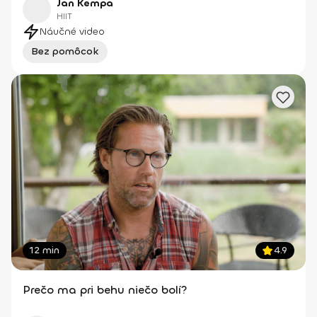
Jan Kempa
HIIT
Náučné video
Bez pomôcok
12 min
4.9
Prečo ma pri behu niečo bolí?