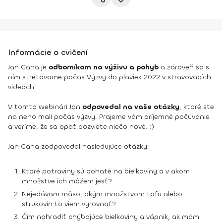
Informácie o cvičení
Jan Caha je
odborníkom na výživu a pohyb
a zároveň sa s
ním stretávame počas Výzvy do plaviek 2022 v stravovacích
videách.
V tomto webinári Jan
odpovedal na vaše otázky
, ktoré ste
na neho mali počas výzvy. Prajeme vám príjemné počúvanie
a veríme, že sa opäť dozviete niečo nové. :)
Jan Caha zodpovedal nasledujúce otázky:
Ktoré potraviny sú bohaté na bielkoviny a v akom
množstve ich môžem jesť?
Nejedávam mäso, akým množstvom tofu alebo
strukovín to viem vyrovnať?
Čím nahradiť chýbajúce bielkoviny a vápnik, ak mám