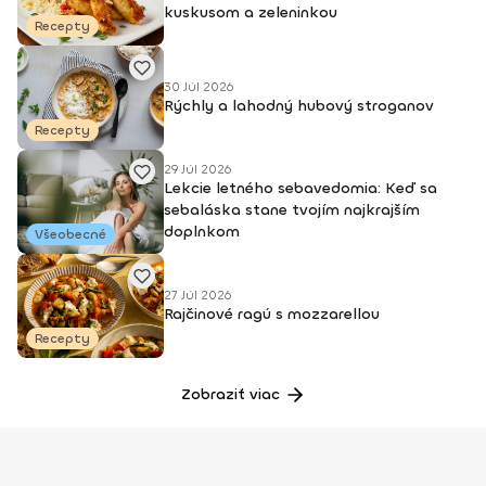
kuskusom a zeleninkou
Recepty
30 Júl 2026
Rýchly a lahodný hubový stroganov
Recepty
29 Júl 2026
Lekcie letného sebavedomia: Keď sa
sebaláska stane tvojím najkrajším
doplnkom
Všeobecné
27 Júl 2026
Rajčinové ragú s mozzarellou
Recepty
Zobraziť viac