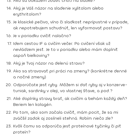
Ako sa dokážem zbaviť chuti na sladké?
Aký je Váš názor na sladenie xylitolom alebo
erythritolom?
Je klasické pečivo, víno či sladkosť neprípustné v prípade,
ak nepotrebujem schudnúť, len vyformovať postavu?
Je v poriadku cvičiť nalačno?
Idem cestou IF a cvičím večer. Po cvičení však už
nevládzem jesť. Je to v poriadku alebo mám doplniť
aspoň bielkoviny?
Aký je Tvoj názor na delenú stravu?
Ako sa stravovať pri práci na zmeny? (konkrétne denné
a nočné zmeny)
Odporúčate jesť ryby. Môžem si dať ryby aj v konzerve-
tuniak, sardinky v oleji, vo vlastnej šťave, a pod.?
Aké doplnky stravy brať, ak cvičím a behám každý deň?
Beriem len kolagén.
Po tom, ako som začala cvičiť, mám pocit, že sa mi
zväčšil zadok aj zosilneli stehná. Robím niečo zle?
Kvôli čomu sa odporúča jesť proteínové tyčinky či piť
proteín?