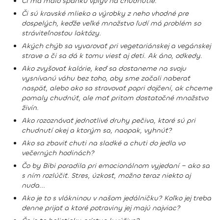
Či má málo spánku vplyv na chudnutie.
Či sú kravské mlieko a výrobky z neho vhodné pre
dospelých, keďže veľké množstvo ľudí má problém so
stráviteľnosťou laktózy.
Akých chýb sa vyvarovať pri vegetariánskej a vegánskej
strave a či sa dá k tomu viesť aj deti. Ak áno, odkedy.
Ako zvyšovať kalórie, keď sa dostaneme na svoju
vysnívanú váhu bez toho, aby sme začali naberať
naspäť, alebo ako sa stravovať popri dojčení, ak chceme
pomaly chudnúť, ale mať pritom dostatočné množstvo
živín.
Ako rozoznávať jednotlivé druhy pečiva, ktoré sú pri
chudnutí okej a ktorým sa, naopak, vyhnúť?
Ako sa zbaviť chuti na sladké a chuti do jedla vo
večerných hodinách?
Čo by Bibi poradila pri emocionálnom vyjedaní − ako sa
s ním rozlúčiť. Stres, úzkosť, možno teraz niekto aj
nuda...
Ako je to s vlákninou v našom jedálničku? Koľko jej treba
denne prijať a ktoré potraviny jej majú najviac?