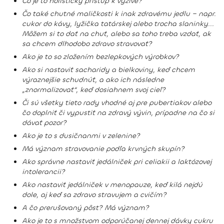
Čo
je to holisticky prístup k výžive?
Čo také chutné maličkosti k inak zdravému jedlu − napr.
cukor do kávy, lyžička tatárskej alebo trocha slaninky...
Môžem si to dať na chuť, alebo sa toho treba vzdať, ak
sa chcem dlhodobo zdravo stravovať?
Ako je to so zložením bezlepkových výrobkov?
Ako si nastaviť sacharidy a bielkoviny
, keď chcem
výraznejšie schudnúť, a ako ich následne
„znormalizovať“, keď dosiahnem svoj cieľ?
Či sú všetky tieto rady vhodné aj pre pubertiakov alebo
čo doplniť či vypustiť na zdravý vývin, prípadne na čo si
dávať pozor?
Ako je to s dusičnanmi v zelenine?
Má význam stravovanie podľa krvných skupín?
Ako správne nastaviť jedálniček pri celiakii a laktózovej
intolerancii?
Ako nastaviť jedálniček v menopauze, keď kilá nejdú
dole, aj keď sa zdravo stravujem a cvičím?
A čo prerušovaný pôst? Má význam?
Ako je to s množstvom odporúčanej dennej dávky cukru