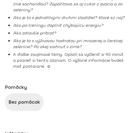
(nie sacharidov)? Započítava sa aj cukor z ovocia a zo
zeleniny?
Ako je to s jednotlivými druhmi sladidiel? Ktoré sú naj?
Ako po tréningu doplniť chýbajúcu energiu?
Ako zdravšie pribrať?
Ako je to s výživovou hodnotou pri mrazenej a čerstvej
zelenine? Po akej siahnuť v zime?
A ďalšie zaujímavé témy. Oplatí sa vyčleniť si 90 minút
a pozrieť si tento záznam. O výživné informácie budeš
mať postarané. ☺
Pomôcky
Bez pomôcok