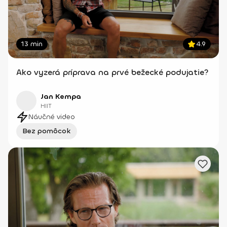
13 min
4.9
Ako vyzerá príprava na prvé bežecké podujatie?
Jan Kempa
HIIT
Náučné video
Bez pomôcok