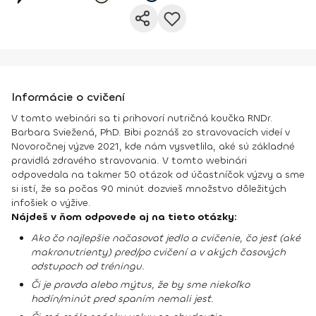
Informácie o cvičení
V tomto webinári sa ti prihovorí nutričná koučka RNDr.
Barbara Sviežená, PhD. Bibi poznáš zo stravovacích videí v
Novoročnej výzve 2021, kde nám vysvetlila, aké sú základné
pravidlá zdravého stravovania. V tomto webinári
odpovedala na takmer 50 otázok od účastníčok výzvy a sme
si istí, že sa počas 90 minút dozvieš množstvo dôležitých
infošiek o výžive.
Nájdeš v ňom odpovede aj na tieto otázky:
Ako čo najlepšie načasovať jedlo a cvičenie, čo jesť (aké
makronutrienty) pred/po cvičení a v akých časových
odstupoch od tréningu.
Či je pravda alebo mýtus, že by sme niekoľko
hodín/minút pred spaním nemali jesť.