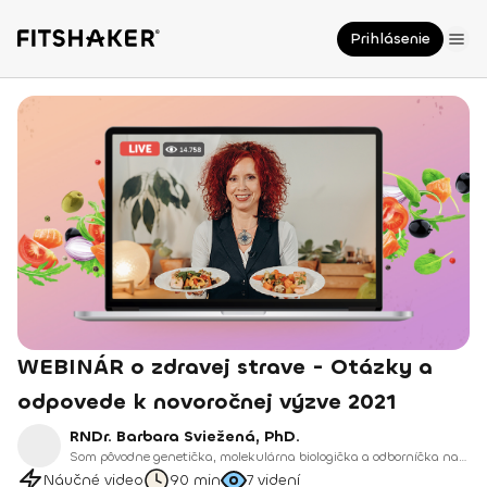
Prihlásenie
WEBINÁR o zdravej strave - Otázky a
odpovede k novoročnej výzve 2021
RNDr. Barbara Sviežená, PhD.
Som pôvodne genetička, molekulárna biologička a odborníčka na DNA a RNA. Po rokoch výskumu som sa rozhodla svoj odbor rozšíriť a pretaviť do praxe, ktorá pomáha ľuďom meniť ich životy.
Náučné video
90 min
7
videní