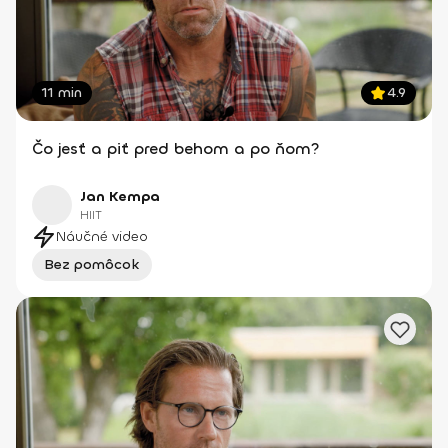
11 min
4.9
Čo jesť a piť pred behom a po ňom?
Jan Kempa
HIIT
Náučné video
Bez pomôcok