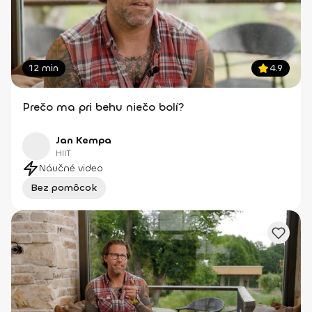
12 min
4.9
Prečo ma pri behu niečo bolí?
Jan Kempa
HIIT
Náučné video
Bez pomôcok