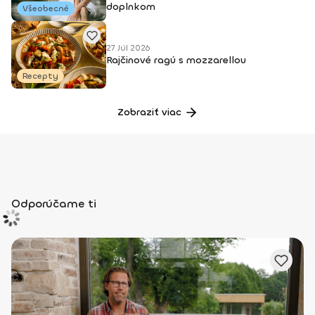
doplnkom
Všeobecné
27 Júl 2026
Rajčinové ragú s mozzarellou
Recepty
Zobraziť viac
Odporúčame ti