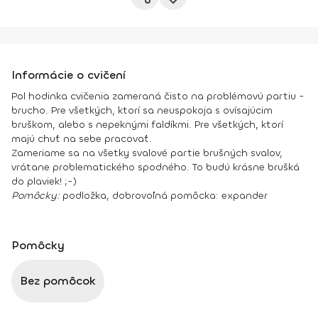
Informácie o cvičení
Pol hodinka cvičenia zameraná čisto na problémovú partiu -
brucho. Pre všetkých, ktorí sa neuspokoja s ovísajúcim
bruškom, alebo s nepeknými faldíkmi. Pre všetkých, ktorí
majú chuť na sebe pracovať.
Zameriame sa na všetky svalové partie brušných svalov,
vrátane problematického spodného. To budú krásne brušká
do plaviek! ;-)
Pomôcky:
podložka, dobrovoľná pomôcka: expander
Pomôcky
Bez pomôcok