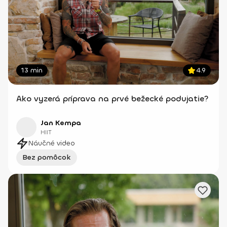
13 min
4.9
Ako vyzerá príprava na prvé bežecké podujatie?
Jan Kempa
HIIT
Náučné video
Bez pomôcok