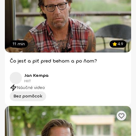
11 min
4.9
Čo jesť a piť pred behom a po ňom?
Jan Kempa
HIIT
Náučné video
Bez pomôcok