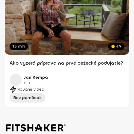
13 min
4.9
Ako vyzerá príprava na prvé bežecké podujatie?
Jan Kempa
HIIT
Náučné video
Bez pomôcok