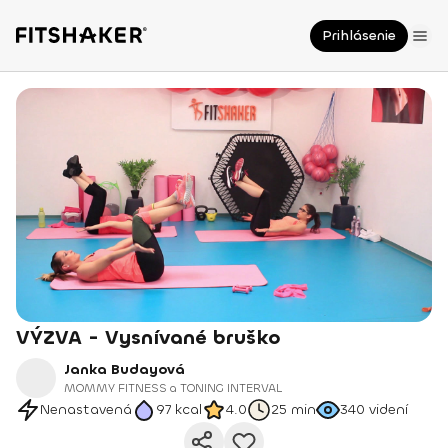
Prihlásenie
VÝZVA - Vysnívané bruško
Janka Budayová
MOMMY FITNESS a TONING INTERVAL
Nenastavená
97
kcal
4.0
25 min
340
videní