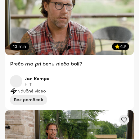
12 min
4.9
Prečo ma pri behu niečo bolí?
Jan Kempa
HIIT
Náučné video
Bez pomôcok