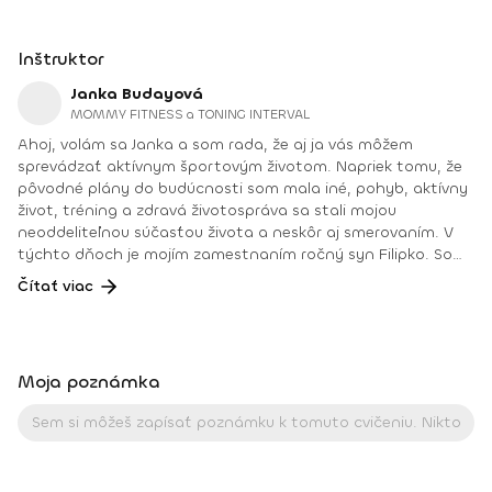
Inštruktor
Janka Budayová
MOMMY FITNESS a TONING INTERVAL
Ahoj, volám sa Janka a som rada, že aj ja vás môžem
sprevádzať aktívnym športovým životom. Napriek tomu, že
pôvodné plány do budúcnosti som mala iné, pohyb, aktívny
život, tréning a zdravá životospráva sa stali mojou
neoddeliteľnou súčasťou života a neskôr aj smerovaním. V
týchto dňoch je mojím zamestnaním ročný syn Filipko. Som
mamičkou na materskej dovolenke, ktorú si mimoriadne
Čítať viac
užívam. Vďaka úžasnej podpore rodiny a okolia sa aj v tomto
období môžem venovať svojej práci fitnes trénerky,
poradenstvu pre výživu a zdravý životný štýl, ale aj
aktívnemu súťaženiu ako pretekárky SANK (Slovenská
Moja poznámka
asociácia naturálnej kulturistiky). Svoje medicínske,
pedagogické, fitnes vzdelanie a prax si neustále dopĺňam a
teším sa každej novej výzve. Dosiahnuté vzdelanie: Tréner vo
fitnes a kulturistike I. kvalifikačného stupňa (výživové a
tréningové plány na mieru, tvarovanie postavy, redukcia