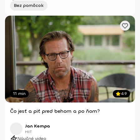
Bez pomôcok
11 min
4.9
Čo jesť a piť pred behom a po ňom?
Jan Kempa
HIIT
Náučné video