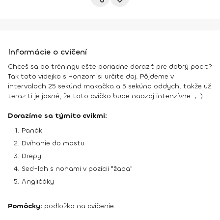
Informácie o cvičení
Chceš sa po tréningu ešte poriadne doraziť pre dobrý pocit?
Tak toto videjko s Honzom si určite daj. Pôjdeme v
intervaloch 25 sekúnd makačka a 5 sekúnd oddych, takže už
teraz ti je jasné, že toto cvičko bude naozaj intenzívne. ;-)
Dorazíme sa týmito cvikmi:
Panák
Dvíhanie do mostu
Drepy
Sed-ľah s nohami v pozícii "žaba"
Angličáky
Pomôcky:
podložka na cvičenie