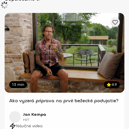
13 min
4.9
Ako vyzerá príprava na prvé bežecké podujatie?
Jan Kempa
HIIT
Náučné video