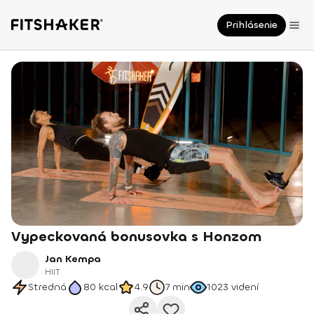
Prihlásenie
Vypeckovaná bonusovka s Honzom
Jan Kempa
HIIT
Stredná
80
kcal
4.9
7 min
1023
videní