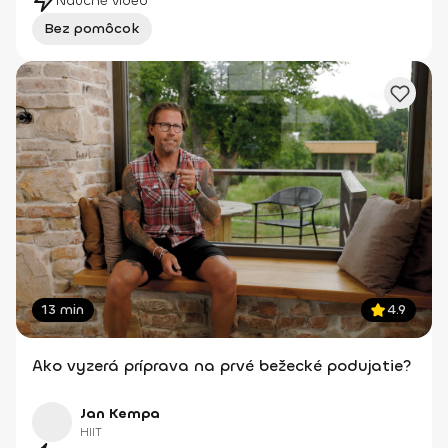
Náučné video
Bez pomôcok
13 min
4.9
Ako vyzerá príprava na prvé bežecké podujatie?
Jan Kempa
HIIT