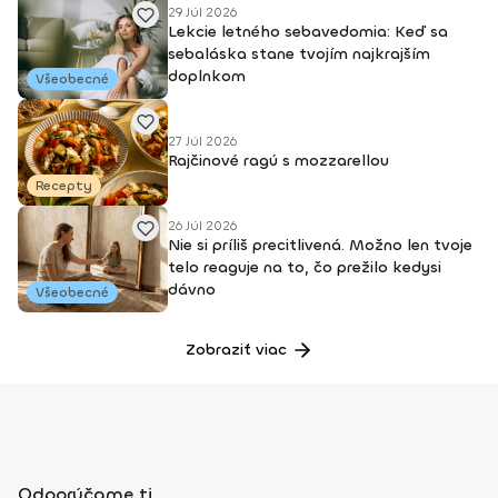
29 Júl 2026
Lekcie letného sebavedomia: Keď sa
sebaláska stane tvojím najkrajším
doplnkom
Všeobecné
27 Júl 2026
Rajčinové ragú s mozzarellou
Recepty
26 Júl 2026
Nie si príliš precitlivená. Možno len tvoje
telo reaguje na to, čo prežilo kedysi
dávno
Všeobecné
Zobraziť viac
Odporúčame ti