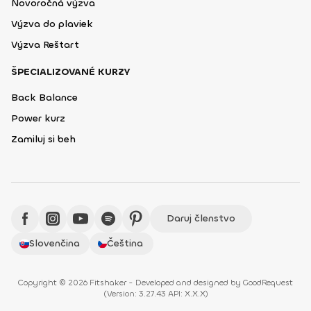
Novoročná výzva
Výzva do plaviek
Výzva Reštart
ŠPECIALIZOVANÉ KURZY
Back Balance
Power kurz
Zamiluj si beh
Daruj členstvo
Slovenčina
Čeština
Copyright © 2026 Fitshaker - Developed and designed by
GoodRequest
(
Version: 3.27.43 API: X.X.X
)