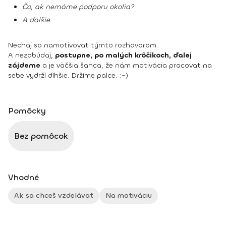
Čo, ak nemáme podporu okolia?
A ďalšie.
Nechaj sa namotivovať týmto rozhovorom.
A nezabúdaj,
postupne, po malých krôčikoch, ďalej
zájdeme
a je väčšia šanca, že nám motivácia pracovať na
sebe vydrží dlhšie. Držíme palce. :-)
Pomôcky
Bez pomôcok
Vhodné
Ak sa chceš vzdelávať
Na motiváciu