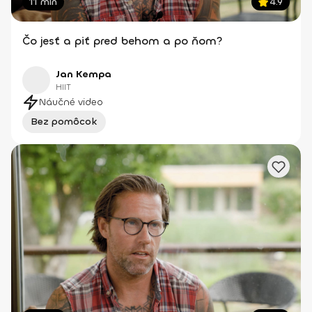
11 min
4.9
Čo jesť a piť pred behom a po ňom?
Jan Kempa
HIIT
Náučné video
Bez pomôcok