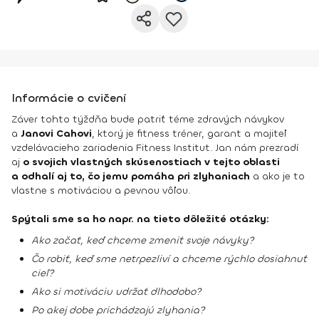
Informácie o cvičení
Záver tohto týždňa bude patriť téme zdravých návykov
a
Janovi Cahovi
, ktorý je fitness tréner, garant a majiteľ
vzdelávacieho zariadenia Fitness Institut. Jan nám prezradí
aj
o svojich vlastných skúsenostiach v tejto oblasti
a odhalí aj to, čo jemu pomáha pri zlyhaniach
a ako je to
vlastne s motiváciou a pevnou vôľou.
Spýtali sme sa ho napr. na tieto dôležité otázky:
Ako začať, keď chceme zmeniť svoje návyky?
Čo robiť, keď sme netrpezliví a chceme rýchlo dosiahnuť
cieľ?
Ako si motiváciu udržať dlhodobo?
Po akej dobe prichádzajú zlyhania?