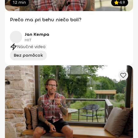
12 min
4.9
Prečo ma pri behu niečo bolí?
Jan Kempa
HIIT
Náučné video
Bez pomôcok