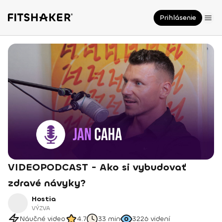
Prihlásenie
VIDEOPODCAST - Ako si vybudovať
zdravé návyky?
Hostia
VÝZVA
Náučné video
4.7
33 min
3226
videní