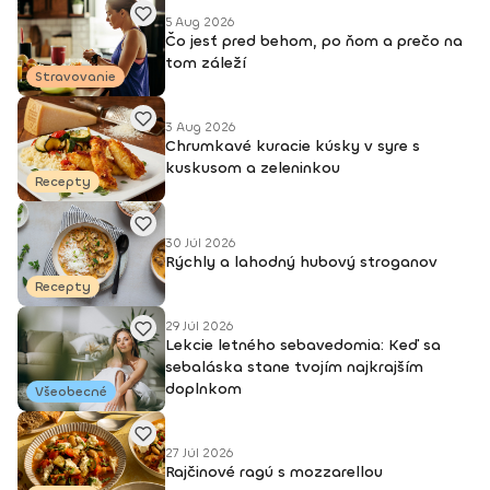
5 Aug 2026
Čo jesť pred behom, po ňom a prečo na
tom záleží
Stravovanie
3 Aug 2026
Chrumkavé kuracie kúsky v syre s
kuskusom a zeleninkou
Recepty
30 Júl 2026
Rýchly a lahodný hubový stroganov
Recepty
29 Júl 2026
Lekcie letného sebavedomia: Keď sa
sebaláska stane tvojím najkrajším
doplnkom
Všeobecné
27 Júl 2026
Rajčinové ragú s mozzarellou