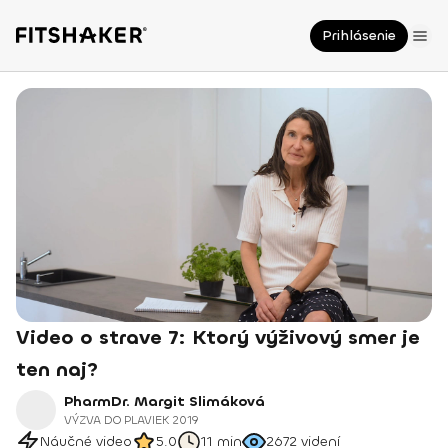
Prihlásenie
Video o strave 7: Ktorý výživový smer je
ten naj?
PharmDr. Margit Slimáková
VÝZVA DO PLAVIEK 2019
Náučné video
5.0
11 min
2672
videní