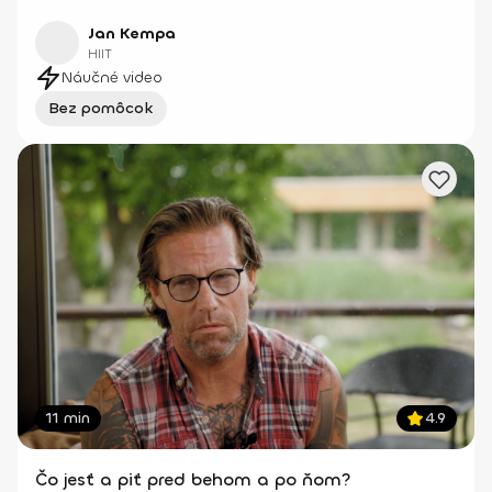
Jan Kempa
HIIT
Náučné video
Bez pomôcok
11 min
4.9
Čo jesť a piť pred behom a po ňom?