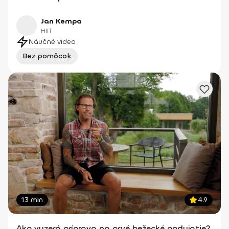
Jan Kempa
HIIT
Náučné video
Bez pomôcok
13 min
4.9
Ako vyzerá príprava na prvé bežecké podujatie?