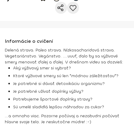
Informácie o cvičení
Delená strava. Paleo strava. Nízkosacharidová strava.
Vegetariánstvo. Vegánstvo. ....uuuf, dalo by sa výživové
smery menovať ďalej a ďalej. V dnešnom videu sa dozvieš:
Aký výživový smer si vybrať?
Ktoré výživové smery sú len "módnou záležitosťou"?
Je potrebné si dávať detoxikáciu organizmu?
Je potrebné užívať doplnky výživy?
Potrebujeme športové doplnky stravy?
Sú umelé sladidlá lepšou náhradou za cukor?
...a omnoho viac. Pozorne počúvaj a nezabudni počúvať
hlavne svoje telo. Je neskutočne múdre! :-)