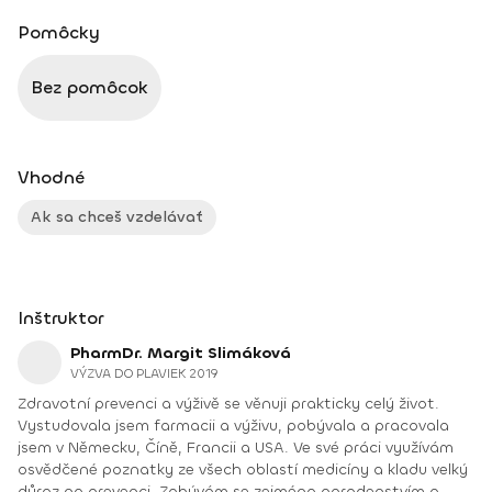
Pomôcky
Bez pomôcok
Vhodné
Ak sa chceš vzdelávať
Inštruktor
PharmDr. Margit Slimáková
VÝZVA DO PLAVIEK 2019
Zdravotní prevenci a výživě se věnuji prakticky celý život.
Vystudovala jsem farmacii a výživu, pobývala a pracovala
jsem v Německu, Číně, Francii a USA. Ve své práci využívám
osvědčené poznatky ze všech oblastí medicíny a kladu velký
důraz na prevenci. Zabývám se zejména poradenstvím a