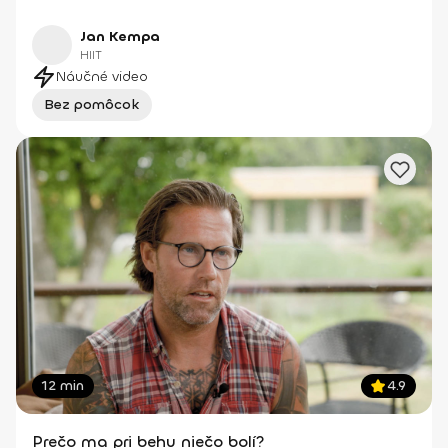
Jan Kempa
HIIT
Náučné video
Bez pomôcok
12 min
4.9
Prečo ma pri behu niečo bolí?