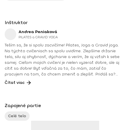
Inštruktor
Andrea Peniaková
PILATES a GRAVID YOGA
Teším sa, že si spolu zacvičíme! Pilates, Joga a Gravid joga.
Na týchto cvičeniach sa spolu uvidíme. Zlepšíme držanie
tela, silu aj ohybnosť, dýchanie a verím, že aj vzťah k sebe
samej. Cieľom mojich cvičení je nielen vyzerať dobre, ale aj
cítiť sa dobre! Byť vďačná za to, čo mám, zatiaľ čo
pracujem na tom, čo chcem zmeniť a zlepšiť. Pridáš sa?
Teším sa na teba na online lekciách vo Fitshakeri, aj vo
Čítať viac
Fitshaker podcaste! Taktiež osobne na mojich hodinách v
Bratislave alebo na pobytoch, ktoré organizujem na
Slovensku aj v zahraničí. Môj rozvrh a info o mne nájdeš na
týchto stránkach: FB: www.facebook.com/flowandrea9 IG :
Zapojené partie
@andrea_mindfulflow Dosiahnuté vzdelanie: • Špecializačný
kurz Pilates inštruktor (FACE CZECH academy), Brno, 2013 •
Celé telo
IYN certificate – Mindfulness Yoga Instructor (mesačný
intenzívny výcvik v Španielsku a následné ročné štúdium),