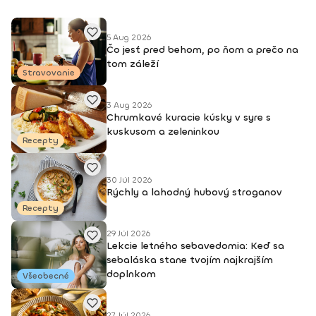
5 Aug 2026
Čo jesť pred behom, po ňom a prečo na
tom záleží
Stravovanie
3 Aug 2026
Chrumkavé kuracie kúsky v syre s
kuskusom a zeleninkou
Recepty
30 Júl 2026
Rýchly a lahodný hubový stroganov
Recepty
29 Júl 2026
Lekcie letného sebavedomia: Keď sa
sebaláska stane tvojím najkrajším
doplnkom
Všeobecné
27 Júl 2026