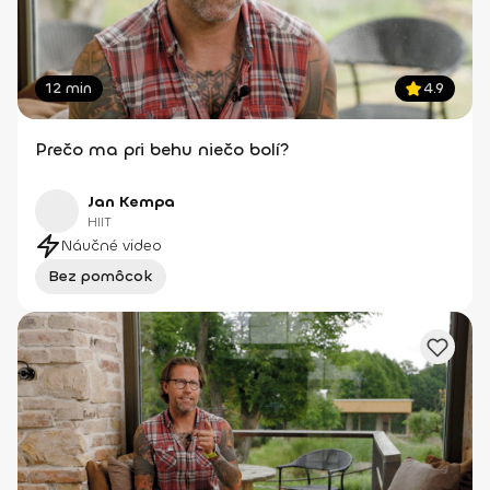
12 min
4.9
Prečo ma pri behu niečo bolí?
Jan Kempa
HIIT
Náučné video
Bez pomôcok