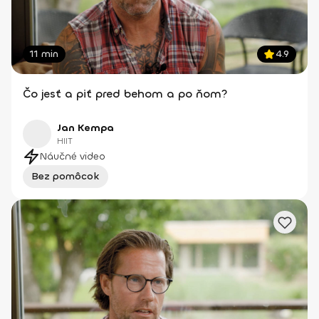
11 min
4.9
Čo jesť a piť pred behom a po ňom?
Jan Kempa
HIIT
Náučné video
Bez pomôcok