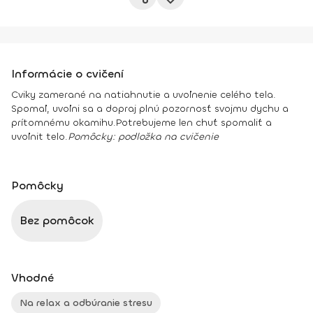
Informácie o cvičení
Cviky zamerané na natiahnutie a uvoľnenie celého tela.
Spomaľ, uvoľni sa a dopraj plnú pozornosť svojmu dychu a
prítomnému okamihu.
Potrebujeme len chuť spomaliť a
uvoľnit telo.
Pomôcky:
podložka na cvičenie
Pomôcky
Bez pomôcok
Vhodné
Na relax a odbúranie stresu