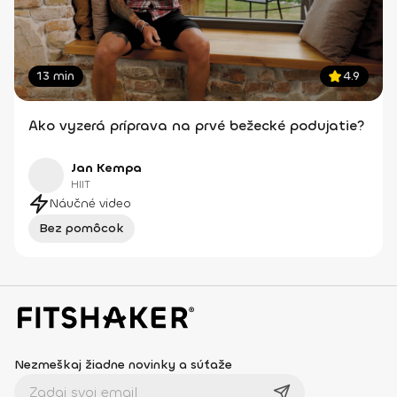
13 min
4.9
Ako vyzerá príprava na prvé bežecké podujatie?
Jan Kempa
HIIT
Náučné video
Bez pomôcok
Nezmeškaj žiadne novinky a súťaže