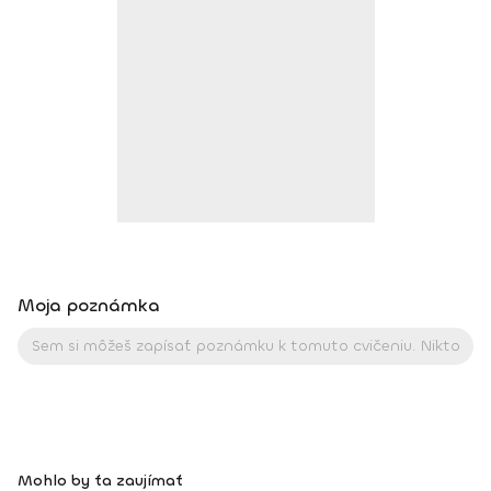
BodhiYoga school, 2016 • Výcvik jogovej terapie pod vedením
M. Ďuriša, Bratislava, júl 2017 • Gravid Yoga špecializácia,
Akadémia Powerjoga Slovensko, Piešťany, 2018 • Inštruktor
Aerobiku, Step aerobiku, Cvičenia s pomôckami (FACE CZECH
academy), Trnava, 2004 • Kurz tanečnej a pohybovej terapie
(OZ Arte
Moja poznámka
Mohlo by ťa zaujímať