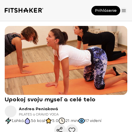
Prihlásenie
Upokoj svoju myseľ a celé telo
Andrea Peniaková
PILATES a GRAVID YOGA
Ľahká
56
kcal
5.0
21 min
17
videní