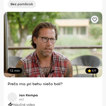
Bez pomôcok
12 min
4.9
Prečo ma pri behu niečo bolí?
Jan Kempa
HIIT
Náučné video