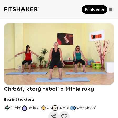
Prihlásenie
Chrbát, ktorý nebolí a štíhle ruky
Bez inštruktora
Ľahká
85
kcal
4.3
14 min
3252
videní