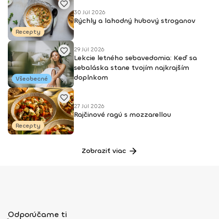
30 Júl 2026
Rýchly a lahodný hubový stroganov
Recepty
29 Júl 2026
Lekcie letného sebavedomia: Keď sa
sebaláska stane tvojím najkrajším
doplnkom
Všeobecné
27 Júl 2026
Rajčinové ragú s mozzarellou
Recepty
Zobraziť viac
Odporúčame ti