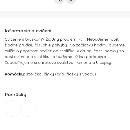
Informácie o cvičení
Cvičenie s bruškom? Žiadny problém ;-;) . Nebudeme robiť
žiadne prudké, či rýchle pohyby. Na začiatku hodiny budeme
cvičiť a popritom sedieť na stoličke, v druhej časti hodiny sa
postavíme a o stoličku sa budeme už len podopierať.
Zaposiľňujeme si chrbtové svalstvo, ramená a bicepsy.
Pomôcky:
stolička, činky (príp. fľašky s vodou)
Pomôcky