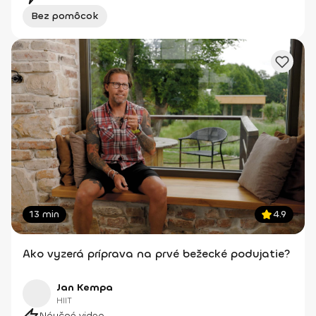
Bez pomôcok
13 min
4.9
Ako vyzerá príprava na prvé bežecké podujatie?
Jan Kempa
HIIT
Náučné video