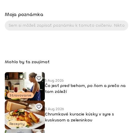
Moja poznámka
Mohlo by ťa zaujímať
5 Aug 2026
Čo jesť pred behom, po ňom a prečo na
tom záleží
Stravovanie
3 Aug 2026
Chrumkavé kuracie kúsky v syre s
kuskusom a zeleninkou
Recepty