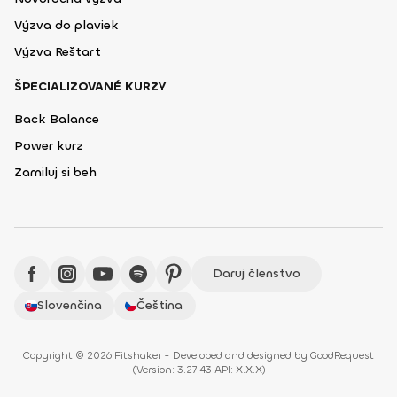
Výzva do plaviek
Výzva Reštart
ŠPECIALIZOVANÉ KURZY
Back Balance
Power kurz
Zamiluj si beh
Daruj členstvo
Slovenčina
Čeština
Copyright © 2026 Fitshaker - Developed and designed by
GoodRequest
(
Version: 3.27.43 API: X.X.X
)