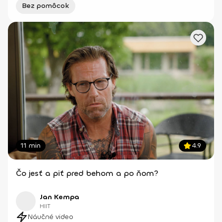
Bez pomôcok
11 min
4.9
Čo jesť a piť pred behom a po ňom?
Jan Kempa
HIIT
Náučné video