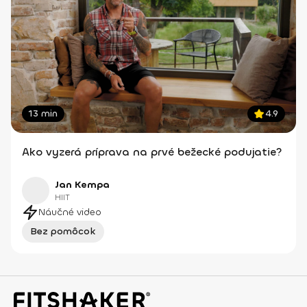
13 min
4.9
Ako vyzerá príprava na prvé bežecké podujatie?
Jan Kempa
HIIT
Náučné video
Bez pomôcok