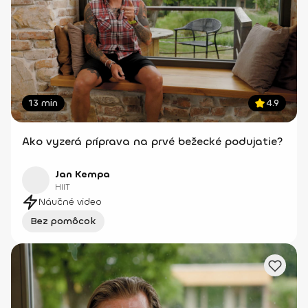
13 min
4.9
Ako vyzerá príprava na prvé bežecké podujatie?
Jan Kempa
HIIT
Náučné video
Bez pomôcok