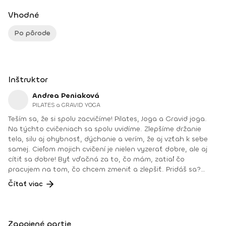
Vhodné
Po pôrode
Inštruktor
Andrea Peniaková
PILATES a GRAVID YOGA
Teším sa, že si spolu zacvičíme! Pilates, Joga a Gravid joga.
Na týchto cvičeniach sa spolu uvidíme. Zlepšíme držanie
tela, silu aj ohybnosť, dýchanie a verím, že aj vzťah k sebe
samej. Cieľom mojich cvičení je nielen vyzerať dobre, ale aj
cítiť sa dobre! Byť vďačná za to, čo mám, zatiaľ čo
pracujem na tom, čo chcem zmeniť a zlepšiť. Pridáš sa?
Teším sa na teba na online lekciách vo Fitshakeri, aj vo
Čítať viac
Fitshaker podcaste! Taktiež osobne na mojich hodinách v
Bratislave alebo na pobytoch, ktoré organizujem na
Slovensku aj v zahraničí. Môj rozvrh a info o mne nájdeš na
týchto stránkach: FB: www.facebook.com/flowandrea9 IG :
Zapojené partie