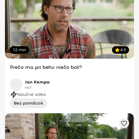
12 min
4.9
Prečo ma pri behu niečo bolí?
Jan Kempa
HIIT
Náučné video
Bez pomôcok