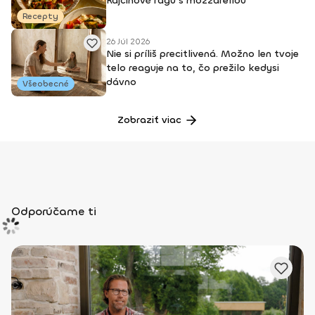
Rajčinové ragú s mozzarellou
Recepty
26 Júl 2026
Nie si príliš precitlivená. Možno len tvoje
telo reaguje na to, čo prežilo kedysi
dávno
Všeobecné
Zobraziť viac
Odporúčame ti