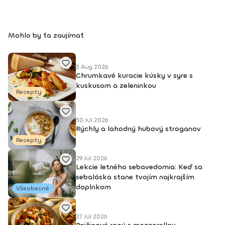
Mohlo by ťa zaujímať
3 Aug 2026
Chrumkavé kuracie kúsky v syre s
kuskusom a zeleninkou
Recepty
30 Júl 2026
Rýchly a lahodný hubový stroganov
Recepty
29 Júl 2026
Lekcie letného sebavedomia: Keď sa
sebaláska stane tvojím najkrajším
doplnkom
Všeobecné
27 Júl 2026