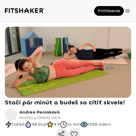
Prihlásenie
Stačí pár minút a budeš sa cítiť skvele!
Andrea Peniaková
PILATES a GRAVID YOGA
Ľahká
48
kcal
4.9
16 min
1058
videní