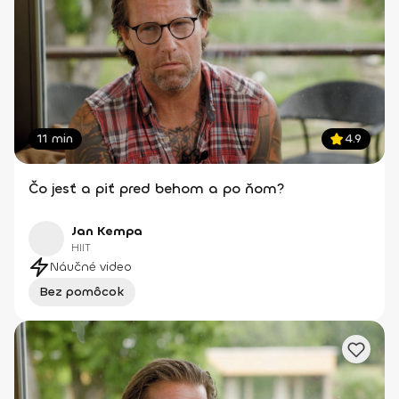
11 min
4.9
Čo jesť a piť pred behom a po ňom?
Jan Kempa
HIIT
Náučné video
Bez pomôcok