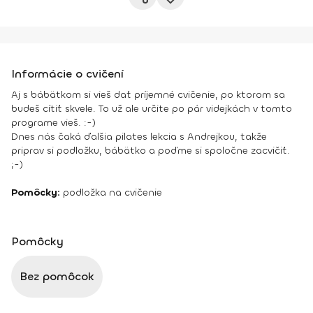
Informácie o cvičení
Aj s bábätkom si vieš dať príjemné cvičenie, po ktorom sa
budeš cítiť skvele. To už ale určite po pár videjkách v tomto
programe vieš. :-)
Dnes nás čaká ďalšia pilates lekcia s Andrejkou, takže
priprav si podložku, bábätko a poďme si spoločne zacvičiť.
;-)
Pomôcky:
podložka na cvičenie
Pomôcky
Bez pomôcok