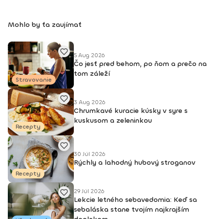
Mohlo by ťa zaujímať
5 Aug 2026
Čo jesť pred behom, po ňom a prečo na
tom záleží
Stravovanie
3 Aug 2026
Chrumkavé kuracie kúsky v syre s
kuskusom a zeleninkou
Recepty
30 Júl 2026
Rýchly a lahodný hubový stroganov
Recepty
29 Júl 2026
Lekcie letného sebavedomia: Keď sa
sebaláska stane tvojím najkrajším