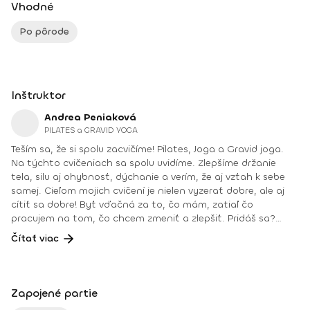
Vhodné
Po pôrode
Inštruktor
Andrea Peniaková
PILATES a GRAVID YOGA
Teším sa, že si spolu zacvičíme! Pilates, Joga a Gravid joga.
Na týchto cvičeniach sa spolu uvidíme. Zlepšíme držanie
tela, silu aj ohybnosť, dýchanie a verím, že aj vzťah k sebe
samej. Cieľom mojich cvičení je nielen vyzerať dobre, ale aj
cítiť sa dobre! Byť vďačná za to, čo mám, zatiaľ čo
pracujem na tom, čo chcem zmeniť a zlepšiť. Pridáš sa?
Teším sa na teba na online lekciách vo Fitshakeri, aj vo
Čítať viac
Fitshaker podcaste! Taktiež osobne na mojich hodinách v
Bratislave alebo na pobytoch, ktoré organizujem na
Slovensku aj v zahraničí. Môj rozvrh a info o mne nájdeš na
týchto stránkach: FB: www.facebook.com/flowandrea9 IG :
Zapojené partie
@andrea_mindfulflow Dosiahnuté vzdelanie: • Špecializačný