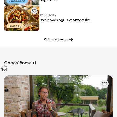
doplnkom
Všeobecné
27 Júl 2026
Rajčinové ragú s mozzarellou
Recepty
Zobraziť viac
Odporúčame ti