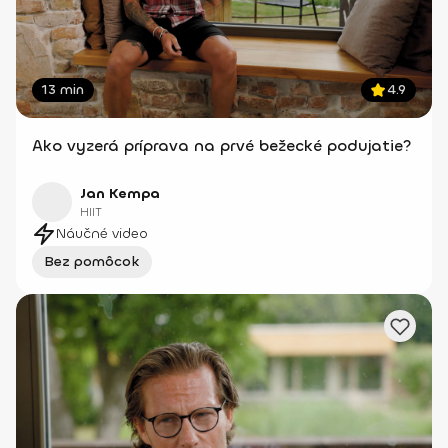
13 min
4.9
Ako vyzerá príprava na prvé bežecké podujatie?
Jan Kempa
HIIT
Náučné video
Bez pomôcok