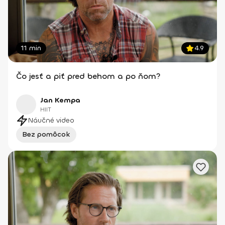
11 min
4.9
Čo jesť a piť pred behom a po ňom?
Jan Kempa
HIIT
Náučné video
Bez pomôcok