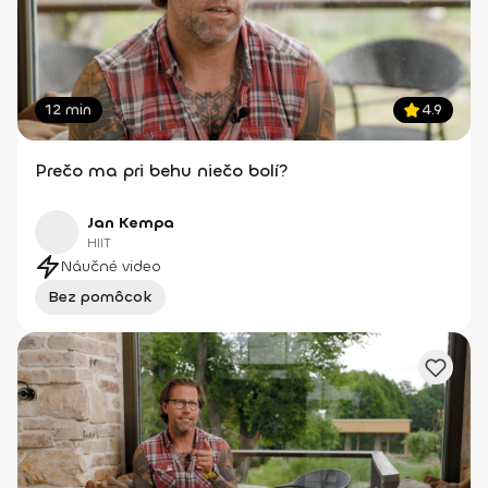
12 min
4.9
Prečo ma pri behu niečo bolí?
Jan Kempa
HIIT
Náučné video
Bez pomôcok