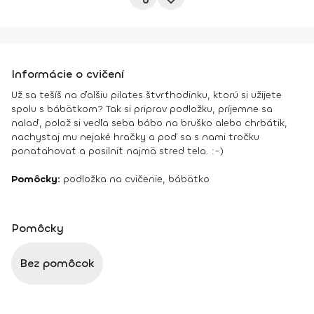
Informácie o cvičení
Už sa tešíš na ďalšiu pilates štvrťhodinku, ktorú si užijete
spolu s bábätkom? Tak si priprav podložku, príjemne sa
nalaď, polož si vedľa seba bábo na bruško alebo chrbátik,
nachystaj mu nejaké hračky a poď sa s nami tročku
ponaťahovať a posilniť najmä stred tela. :-)
Pomôcky:
podložka na cvičenie, bábätko
Pomôcky
Bez pomôcok