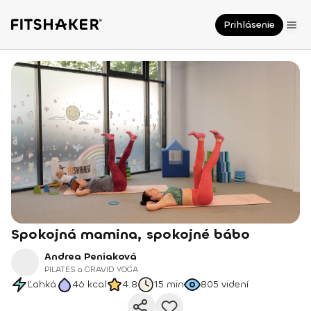
Prihlásenie
Spokojná mamina, spokojné bábo
Andrea Peniaková
PILATES a GRAVID YOGA
Ľahká
46
kcal
4.8
15 min
805
videní