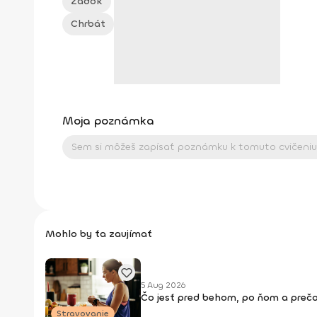
Zadok
Chrbát
Moja poznámka
Mohlo by ťa zaujímať
5 Aug 2026
Čo jesť pred behom, po ňom a prečo
Stravovanie