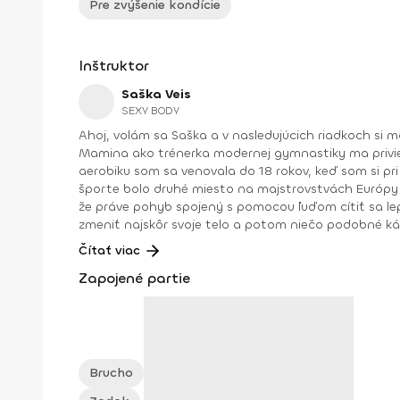
Pre zvýšenie kondície
Inštruktor
Saška Veis
SEXY BODY
Ahoj, volám sa Saška a v nasledujúcich riadkoch si môžeš prečítať o mojej práci, ktorú naozaj zbožňujem. V šiestich rokoch som sa začala venovať športovému aerobiku.
Mamina ako trénerka modernej gymnastiky ma privi
aerobiku som sa venovala do 18 rokov, keď som si pr
športe bolo druhé miesto na majstrovstvách Európy v Liberci v kategórii step aerobik. V roku 2009 som
že práve pohyb spojený s pomocou ľuďom cítiť sa lepš
zmeniť najskôr svoje telo a potom niečo podobné káza
ja som sa dostala až na súťažné pódiá. Pevne verím, že práve pomocou mojich hodín na Fitshakeri sa ti podarí zhodiť nielen prebytočné kilá, ale vyformuješ si aj postavu,
Čítať viac
po ktorej túžiš. Pamätaj: „Fitnes nie je chvíľkový stav dodržiavania zdravej životosprávy a diét, fitnes je životný štýl!" Dosiahnuté vzdelanie: Miss aerobik junior Slovenskej
Zapojené partie
republiky 2008 Oficiálny inštruktor Zumba basic, Zumba basic 2, Zumbatomic Osobná trénerka vo fitnescentre (SAKST) Poradca športovej výživy Inštruktor TRX Súťažiaca
vo fitnese (bikini fitness, body fitness)
Brucho