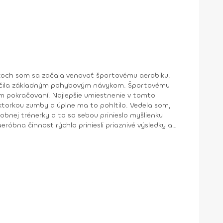
a učila základným pohybovým návykom. Športovému
om pokračovaní. Najlepšie umiestnenie v tomto
obnej trénerky a to so sebou prinieslo myšlienku
róbna činnosť rýchlo priniesli priaznivé výsledky a