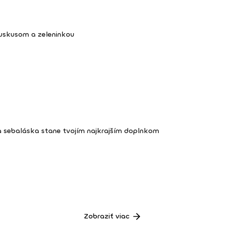
kuskusom a zeleninkou
a sebaláska stane tvojím najkrajším doplnkom
Zobraziť viac