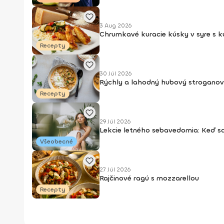
3 Aug 2026
Chrumkavé kuracie kúsky v syre s 
Recepty
30 Júl 2026
Rýchly a lahodný hubový stroganov
Recepty
29 Júl 2026
Lekcie letného sebavedomia: Keď s
Všeobecné
27 Júl 2026
Rajčinové ragú s mozzarellou
Recepty