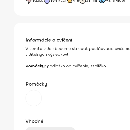
Ťažká
194
kcal
4.8
21 min
9813
videní
Informácie o cvičení
V tomto videu budeme striedať posilňovacie cvičeni
viditeľných výsledkov!
Pomôcky:
podložka na cvičenie, stolička
Pomôcky
Vhodné