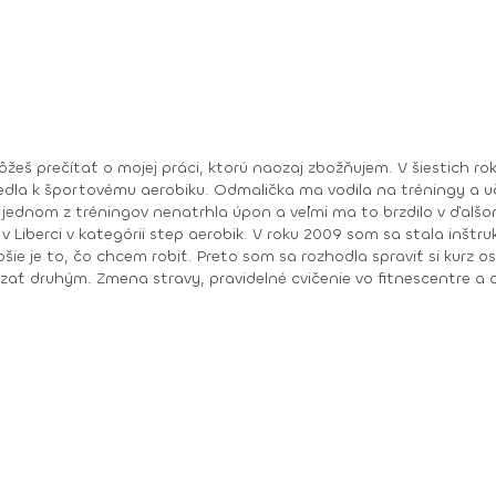
edla k športovému aerobiku. Odmalička ma vodila na tréningy 
i jednom z tréningov nenatrhla úpon a veľmi ma to brzdilo v ďalš
 sa stala inštruktorkou zumby a úplne ma to pohltilo. Vedela som,
ie je to, čo chcem robiť. Preto som sa rozhodla spraviť si kurz os
ť druhým. Zmena stravy, pravidelné cvičenie vo fitnescentre a ae