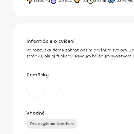
Stredná
150
kcal
4.6
26 min
15399
vid
Informácie o cvičení
Po rozcvičke dáme zabrať našim brušným svalom. Zame
stránku, ale aj funkčnú. Pevným brušným svalstvom p
Pomôcky
Vhodné
Pre zvýšenie kondície