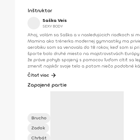
Inštruktor
Saška Veis
SEXY BODY
Ahoj, volám sa Saška a v nasledujúcich riadkoch si môžeš prečítať o mojej práci, ktorú naozaj zbožňujem. V šiestich rokoch som sa začala venovať športovému aerobiku.
Mamina ako trénerka modernej gymnastiky ma privi
aerobiku som sa venovala do 18 rokov, keď som si pr
športe bolo druhé miesto na majstrovstvách Európy v Liberci v kategórii step aerobik. V roku 2009 som
že práve pohyb spojený s pomocou ľuďom cítiť sa lepš
zmeniť najskôr svoje telo a potom niečo podobné káza
ja som sa dostala až na súťažné pódiá. Pevne verím, že práve pomocou mojich hodín na Fitshakeri sa ti podarí zhodiť nielen prebytočné kilá, ale vyformuješ si aj postavu,
Čítať viac
po ktorej túžiš. Pamätaj: „Fitnes nie je chvíľkový stav dodržiavania zdravej životosprávy a diét, fitnes je životný štýl!" Dosiahnuté vzdelanie: Miss aerobik junior Slovenskej
Zapojené partie
republiky 2008 Oficiálny inštruktor Zumba basic, Zumba basic 2, Zumbatomic Osobná trénerka vo fitnescentre (SAKST) Poradca športovej výživy Inštruktor TRX Súťažiaca
vo fitnese (bikini fitness, body fitness)
Brucho
Zadok
Chrbát