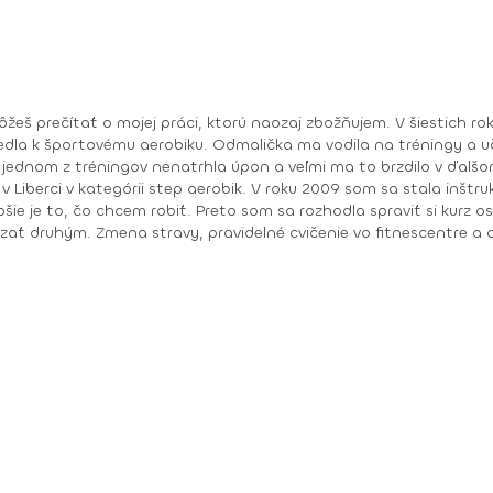
edla k športovému aerobiku. Odmalička ma vodila na tréningy 
i jednom z tréningov nenatrhla úpon a veľmi ma to brzdilo v ďalš
 sa stala inštruktorkou zumby a úplne ma to pohltilo. Vedela som,
ie je to, čo chcem robiť. Preto som sa rozhodla spraviť si kurz os
ť druhým. Zmena stravy, pravidelné cvičenie vo fitnescentre a ae