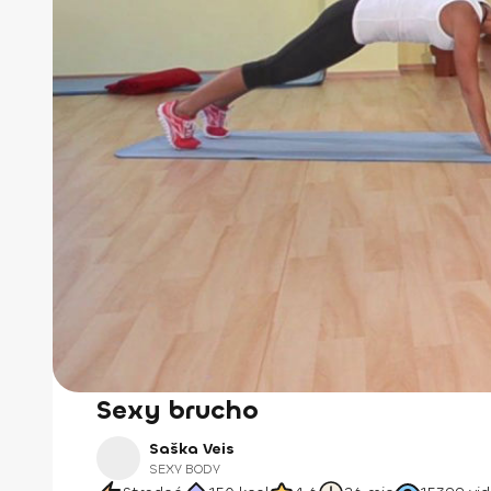
Sexy brucho
Saška Veis
SEXY BODY