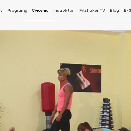
v
Programy
Cvičenia
Inštruktori
Fitshaker TV
Blog
E-