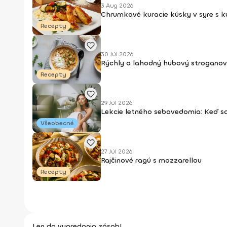
3 Aug 2026
Chrumkavé kuracie kúsky v syre s 
Recepty
30 Júl 2026
Rýchly a lahodný hubový stroganov
Recepty
29 Júl 2026
Lekcie letného sebavedomia: Keď s
Všeobecné
27 Júl 2026
Rajčinové ragú s mozzarellou
Recepty
Len do vypredania zásob!