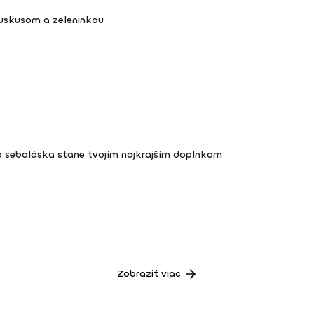
kuskusom a zeleninkou
a sebaláska stane tvojím najkrajším doplnkom
Zobraziť viac