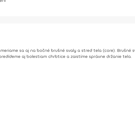
ení
riame sa aj na bočné brušné svaly a stred tela (core). Brušné sv
redídeme aj bolestiam chrbtice a zaistíme správne držanie tela.