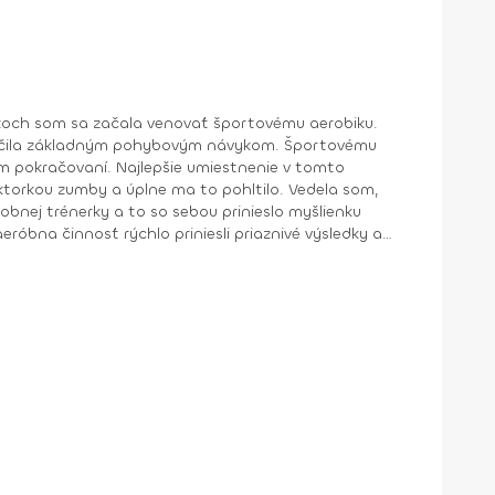
a učila základným pohybovým návykom. Športovému
om pokračovaní. Najlepšie umiestnenie v tomto
obnej trénerky a to so sebou prinieslo myšlienku
róbna činnosť rýchlo priniesli priaznivé výsledky a