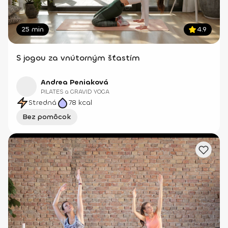
25 min
4.9
S jogou za vnútorným šťastím
Andrea Peniaková
PILATES a GRAVID YOGA
Stredná
78
kcal
Bez pomôcok