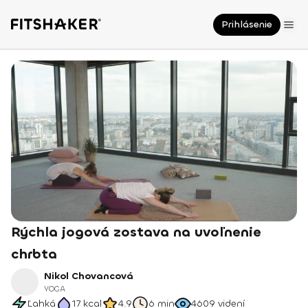
Prihlásenie
Rýchla jogová zostava na uvoľnenie
chrbta
Nikol Chovancová
YOGA
Ľahká
17
kcal
4.9
6 min
4609
videní