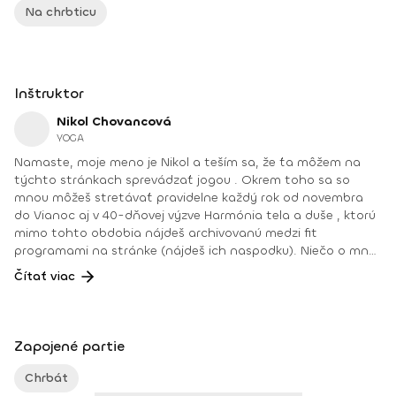
Na chrbticu
Inštruktor
Nikol Chovancová
YOGA
Namaste, moje meno je Nikol a teším sa, že ťa môžem na
týchto stránkach sprevádzať jogou . Okrem toho sa so
mnou môžeš stretávať pravidelne každý rok od novembra
do Vianoc aj v 40-dňovej výzve Harmónia tela a duše , ktorú
mimo tohto obdobia nájdeš archivovanú medzi fit
programami na stránke (nájdeš ich naspodku). Niečo o mne.
Od detstva som sa venovala rôznym druhom pohybu, najmä
Čítať viac
tancu, pri ktorom som cítila slobodu a radosť. Neskôr som
cvičila aeróbne cvičenia a venovala sa zdravej výžive, až kým
som nenatrafila na jogu. V joge som našla všetko: radosť
z pohybu, uvoľnenie tela a mysle, spojenie so sebou
Zapojené partie
a odpovede na hlbšie otázky. Joge sa aktívne venujem od
roku 2008. Najväčšou odmenou je pre mňau učiť ľudí a vidieť
Chrbát
ako robia pokroky a ako im joga pomáha zlepšiť kvalitu ich