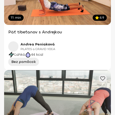
11 min
4.9
Päť tibeťanov s Andrejkou
Andrea Peniaková
PILATES a GRAVID YOGA
Ľahká
44
kcal
Bez pomôcok