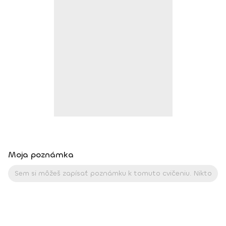
života. Joga je pre mňa cestou k sebapoznaniu, vnútornej
harmónii a zdravému fyzickému telu. Pomáha mi nahliadnuť
do svojho vnútra a zároveň otvoriť srdce a myseľ
k vonkajšiemu svetu. Vďaka nej je môj život krajší, lepší
a plnohodnotnejší. Viac info o mne a joge nájdete na mojej
stránke nikolchovancova.sk Dosiahnuté vzdelanie: Inštruktor
powerjogy, stupeň 1 a 2 – Powerjoga Akadémia Slovensko –
lektori: Bc. Michaela Hluchová (SR), Václav Krejčík (ČR)
Intenzívny odborný seminár Gravid jogy – lektor Ing. Dana
Beierová (ČR)
Moja poznámka