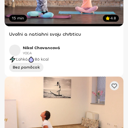
15 min
4.8
Uvoľni a natiahni svoju chrbticu
Nikol Chovancová
YOGA
Ľahká
86
kcal
Bez pomôcok