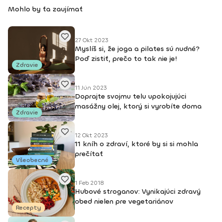
Mohlo by ťa zaujímať
27 Okt 2023
Myslíš si, že joga a pilates sú nudné?
Poď zistiť, prečo to tak nie je!
Zdravie
11 Jún 2023
Doprajte svojmu telu upokojujúci
masážny olej, ktorý si vyrobíte doma
Zdravie
12 Okt 2023
11 kníh o zdraví, ktoré by si si mohla
prečítať
Všeobecné
1 Feb 2018
Hubové stroganov: Vynikajúci zdravý
obed nielen pre vegetariánov
Recepty