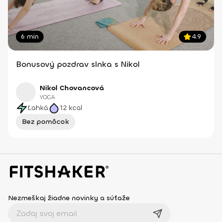
6 min
4.9
Bonusový pozdrav slnka s Nikol
Nikol Chovancová
YOGA
Ľahká
12
kcal
Bez pomôcok
Nezmeškaj žiadne novinky a súťaže