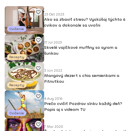
23 Okt 2023
Ako sa zbaviť stresu? Vyskúšaj týchto 6
cvikov a dokonale sa uvoľni
Cvičenie
17 Júl 2023
Skvelé vajíčkové muffiny so syrom a
šunkou
Recepty
3 Jún 2022
Mangový dezert s chia semienkami a
Fitnutkou
Recepty
4 Aug 2016
Prečo cvičiť Pozdrav slnku každý deň?
Popis aj s videom TU
Cvičenie
7 Mar 2020