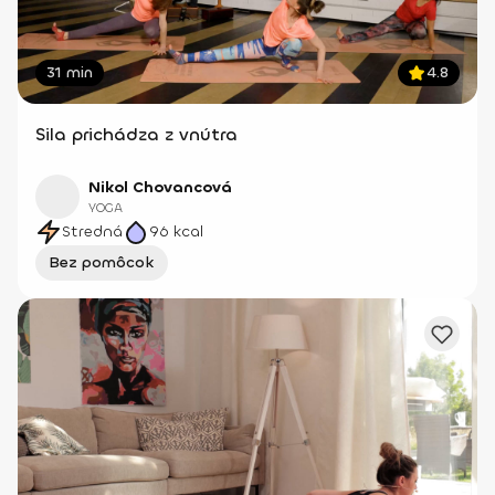
31 min
4.8
Sila prichádza z vnútra
Nikol Chovancová
YOGA
Stredná
96
kcal
Bez pomôcok