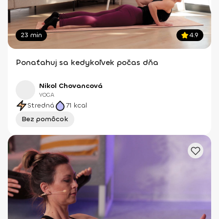
23 min
4.9
Ponaťahuj sa kedykoľvek počas dňa
Nikol Chovancová
YOGA
Stredná
71
kcal
Bez pomôcok