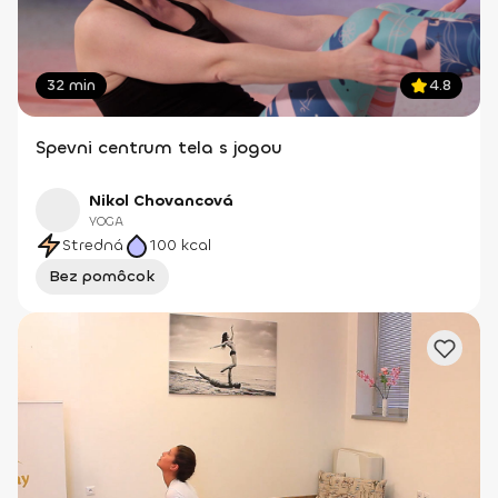
32 min
4.8
Spevni centrum tela s jogou
Nikol Chovancová
YOGA
Stredná
100
kcal
Bez pomôcok