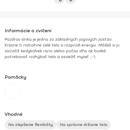
Informácie o cvičení
Pozdrav slnka je jedna zo základných jogových zostáv.
Krásne ti natiahne celé telo a rozprúdi energiu. Môžeš si ju
zacvičiť kedykoľvek ráno alebo počas dňa ak budeš
potrebovať rozhýbať telo a osviežiť myseľ. ;-)
Pomôcky
Vhodné
Na zlepšenie flexibility
Na správne držanie tela