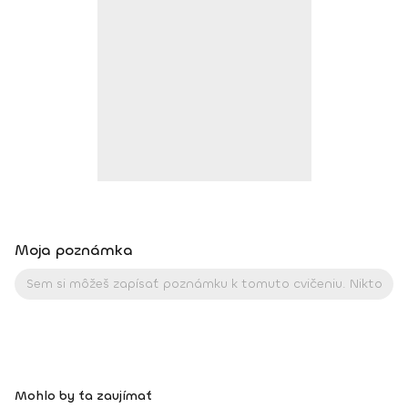
harmónii a zdravému fyzickému telu. Pomáha mi nahliadnuť
do svojho vnútra a zároveň otvoriť srdce a myseľ
k vonkajšiemu svetu. Vďaka nej je môj život krajší, lepší
a plnohodnotnejší. Viac info o mne a joge nájdete na mojej
stránke nikolchovancova.sk Dosiahnuté vzdelanie: Inštruktor
powerjogy, stupeň 1 a 2 – Powerjoga Akadémia Slovensko –
lektori: Bc. Michaela Hluchová (SR), Václav Krejčík (ČR)
Intenzívny odborný seminár Gravid jogy – lektor Ing. Dana
Beierová (ČR)
Moja poznámka
Mohlo by ťa zaujímať