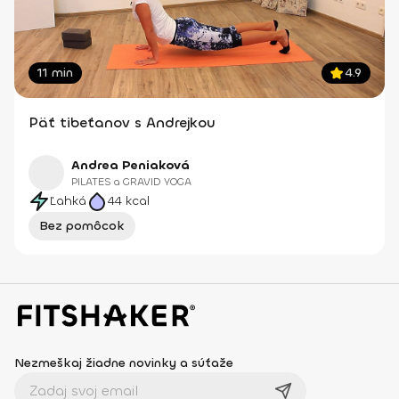
11 min
4.9
Päť tibeťanov s Andrejkou
Andrea Peniaková
PILATES a GRAVID YOGA
Ľahká
44
kcal
Bez pomôcok
Nezmeškaj žiadne novinky a súťaže