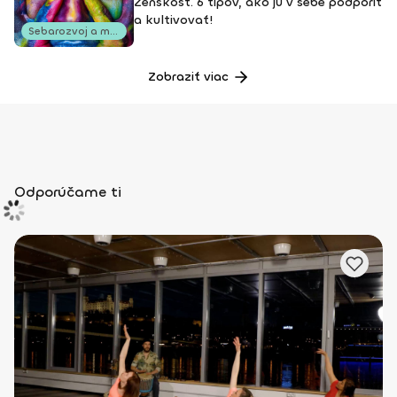
Ženskosť. 6 tipov, ako ju v sebe podporiť
a kultivovať!
Sebarozvoj a motivácia
Zobraziť viac
Odporúčame ti