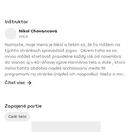
Inštruktor
Nikol Chovancová
YOGA
Namaste, moje meno je Nikol a teším sa, že ťa môžem na
týchto stránkach sprevádzať jogou . Okrem toho sa so
mnou môžeš stretávať pravidelne každý rok od novembra
do Vianoc aj v 40-dňovej výzve Harmónia tela a duše , ktorú
mimo tohto obdobia nájdeš archivovanú medzi fit
programami na stránke (nájdeš ich naspodku). Niečo o mne.
Od detstva som sa venovala rôznym druhom pohybu, najmä
Čítať viac
tancu, pri ktorom som cítila slobodu a radosť. Neskôr som
cvičila aeróbne cvičenia a venovala sa zdravej výžive, až kým
som nenatrafila na jogu. V joge som našla všetko: radosť
z pohybu, uvoľnenie tela a mysle, spojenie so sebou
Zapojené partie
a odpovede na hlbšie otázky. Joge sa aktívne venujem od
roku 2008. Najväčšou odmenou je pre mňau učiť ľudí a vidieť
Celé telo
ako robia pokroky a ako im joga pomáha zlepšiť kvalitu ich
života. Joga je pre mňa cestou k sebapoznaniu, vnútornej