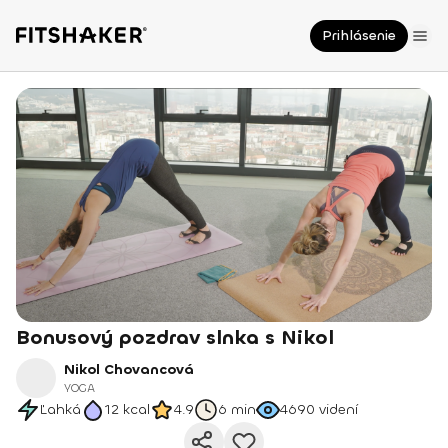
Prihlásenie
Bonusový pozdrav slnka s Nikol
Nikol Chovancová
YOGA
Ľahká
12
kcal
4.9
6 min
4690
videní