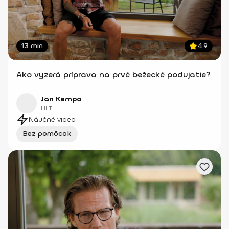
13 min
4.9
Ako vyzerá príprava na prvé bežecké podujatie?
Jan Kempa
HIIT
Náučné video
Bez pomôcok