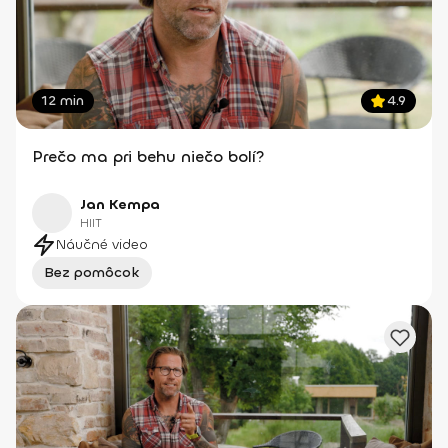
12 min
4.9
Prečo ma pri behu niečo bolí?
Jan Kempa
HIIT
Náučné video
Bez pomôcok