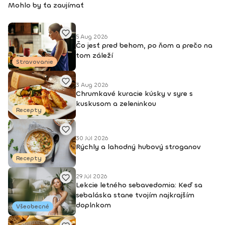
Mohlo by ťa zaujímať
5 Aug 2026
Čo jesť pred behom, po ňom a prečo na
tom záleží
Stravovanie
3 Aug 2026
Chrumkavé kuracie kúsky v syre s
kuskusom a zeleninkou
Recepty
30 Júl 2026
Rýchly a lahodný hubový stroganov
Recepty
29 Júl 2026
Lekcie letného sebavedomia: Keď sa
sebaláska stane tvojím najkrajším
doplnkom
Všeobecné