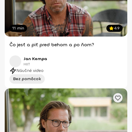
11 min
4.9
Čo jesť a piť pred behom a po ňom?
Jan Kempa
HIIT
Náučné video
Bez pomôcok