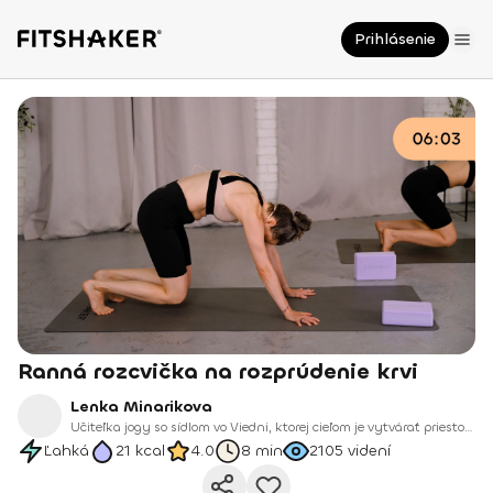
Prihlásenie
Ranná rozcvička na rozprúdenie krvi
Lenka Minarikova
Učiteľka jogy so sídlom vo Viedni, ktorej cieľom je vytvárať priestor, kde sa môžeme cítiť živí, prítomní a prepojení.
Ľahká
21
kcal
4.0
8 min
2105
videní