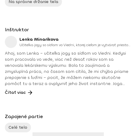
Na správne držanie tela
Inštruktor
Lenka Minarikova
Učiteľka jogy so sídlom vo Viedni, ktorej cieľom je vytvárať priestor, kde sa môžeme cítiť živí, prítomní a prepojení.
Ahoj, som Lenka – učiteľka jogy so sídlom vo Viedni. Kedysi
som pracovala vo vede, viac než desať rokov som sa
venovala lekárskemu výskumu. Bola to zaujímavá a
zmysluplná práca, no časom som cítila, že mi chýba priame
prepojenie s ľuďmi – pocit, že môžem niekomu skutočne
pomôcť tu a teraz a ovplyvniť jeho život instantne. Joga
bola už dlho mojou súčasťou – oporou, vášňou aj spôsobom,
Čítať viac
ako sa spájať so sebou aj s ostatnými. Postupne som si
uvedomila, že práve jej zdieľanie je to, čo mi dáva najväčší
zmysel. Vo svojom učení prepájam vedu a starovekú
východnú filozofiu. Mám hlboké porozumenie anatómie a
Zapojené partie
fascinujú ma súvislosti medzi telom a mysľou. Na hodinách
sa zameriavam na vedomý pohyb, zarovnanie tela a presné,
Celé telo
no láskavé vedenie, ktoré pomáha študentom nájsť