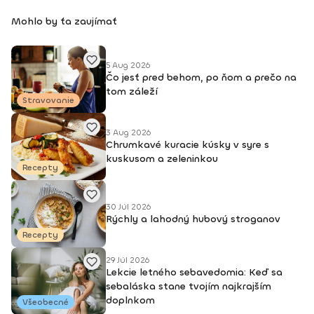
Mohlo by ťa zaujímať
5 Aug 2026
Čo jesť pred behom, po ňom a prečo na
tom záleží
Stravovanie
3 Aug 2026
Chrumkavé kuracie kúsky v syre s
kuskusom a zeleninkou
Recepty
30 Júl 2026
Rýchly a lahodný hubový stroganov
Recepty
29 Júl 2026
Lekcie letného sebavedomia: Keď sa
sebaláska stane tvojím najkrajším
doplnkom
Všeobecné