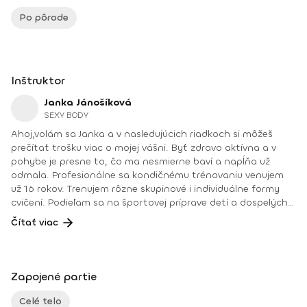
Po pôrode
Inštruktor
Janka Jánošíková
SEXY BODY
Ahoj,volám sa Janka a v nasledujúcich riadkoch si môžeš
prečítať trošku viac o mojej vášni. Byť zdravo aktívna a v
pohybe je presne to, čo ma nesmierne baví a napĺňa už
odmala. Profesionálne sa kondičnému trénovaniu venujem
už 16 rokov. Trenujem rôzne skupinové i individuálne formy
cvičení. Podieľam sa na športovej príprave detí a dospelých,
ale aj zostavujem tréningy pre športovcov. Pravidelne pre
Čítať viac
fitshaker už 9 rokov natáčam online tréningy. Zúčastňujem
sa ako trénerka na rôznych športových podujatiach a
workshopov. V neposlednom rade som sa našla v
rehabilitáciách, relaxačných a dýchacích technikách alebo
Zapojené partie
myofasciálnych masážach. Mám obrovskú radosť, že moja
práca je mi aj mojím koníčkom, aj keď skĺbiť pracovný život s
Celé telo