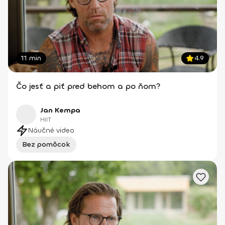
11 min
4.9
Čo jesť a piť pred behom a po ňom?
Jan Kempa
HIIT
Náučné video
Bez pomôcok