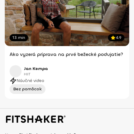
13 min
4.9
Ako vyzerá príprava na prvé bežecké podujatie?
Jan Kempa
HIIT
Náučné video
Bez pomôcok