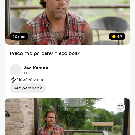
12 min
4.9
Prečo ma pri behu niečo bolí?
Jan Kempa
HIIT
Náučné video
Bez pomôcok