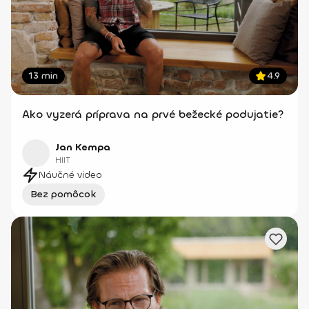
13 min
4.9
Ako vyzerá príprava na prvé bežecké podujatie?
Jan Kempa
HIIT
Náučné video
Bez pomôcok