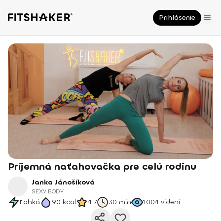
Prihlásenie
Príjemná naťahovačka pre celú rodinu
Janka Jánošíková
SEXY BODY
Ľahká
90
kcal
4.7
30 min
1004
videní