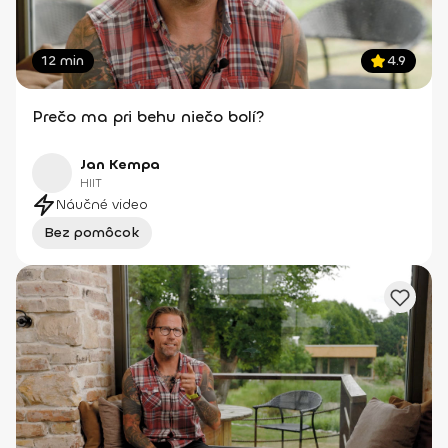
12 min
4.9
Prečo ma pri behu niečo bolí?
Jan Kempa
HIIT
Náučné video
Bez pomôcok