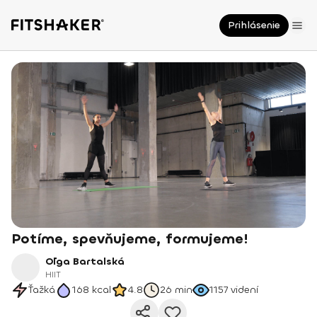
Prihlásenie
Potíme, spevňujeme, formujeme!
Oľga Bartalská
HIIT
Ťažká
168
kcal
4.8
26 min
1157
videní