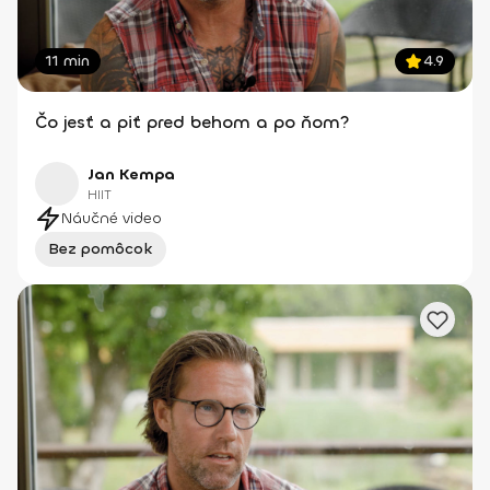
11 min
4.9
Čo jesť a piť pred behom a po ňom?
Jan Kempa
HIIT
Náučné video
Bez pomôcok