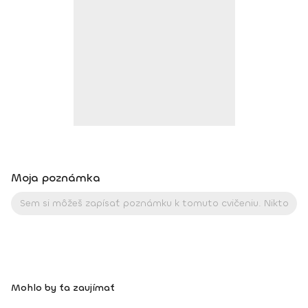
športová aktivita, ktorá sa robí zo srdca a s láskou, je tá
pravá, stačí si len vybrať :).Dosiahnuté vzdelanie: IFFA
licencia B, Dance aerobik, Hi-low aerobik,Funky aerobik, Step
aerobik, Latino aerobik, Body Work FACE –Bosu ZUMBA
FITNES – B1, B2, Zumba Toning, Zumba Gold, Zumba Tonic
DEEPWORK PORT DE BRAS PILOXING CORE LEVEL 1, 2 FITNESS
TRÉNER 3
Moja poznámka
Mohlo by ťa zaujímať