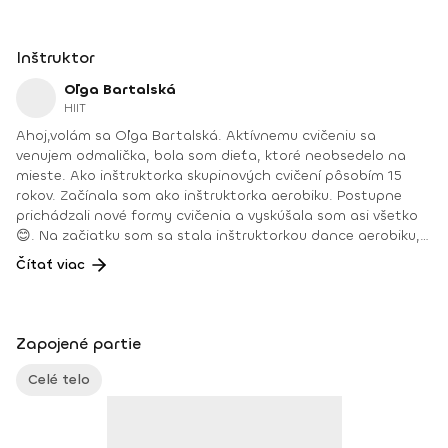
Inštruktor
Oľga Bartalská
HIIT
Ahoj,volám sa Oľga Bartalská. Aktívnemu cvičeniu sa
venujem odmalička, bola som dieťa, ktoré neobsedelo na
mieste. Ako inštruktorka skupinových cvičení pôsobím 15
rokov. Začínala som ako inštruktorka aerobiku. Postupne
prichádzali nové formy cvičenia a vyskúšala som asi všetko
😊. Na začiatku som sa stala inštruktorkou dance aerobiku,
hi-low aerobiku, step aerobiku, body work a osobnou
Čítať viac
trénerkou vo fitnescentre.Ako išiel čas, pribudli ďalšie
cvičenia a chuť vzdelávať sa ďalej a vyskúšať nové formy
cvičenia. Môjmu srdcu najbližšie a cvičenia, ktorým sa
venujem naplno, sú zumba fitness, deepWORK, HIIT tréningy,
Zapojené partie
PortDeBras.Počas celých rokov cvičenia som sa zúčastnila
na rôznych športových akciách, kongresoch a cvičenie sa
Celé telo
stalo súčasťou môjho života. Vášeň pre šport sa stala
mojou prácou. Pohľad na klientov, ako napredujú, zlepšujú
sa, vládzu viac a viac je na nezaplatenie 😊.Každá jedna