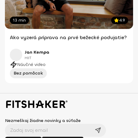
13 min
4.9
Ako vyzerá príprava na prvé bežecké podujatie?
Jan Kempa
HIIT
Náučné video
Bez pomôcok
Nezmeškaj žiadne novinky a súťaže