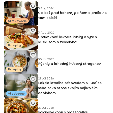
5 Aug 2026
Čo jesť pred behom, po ňom a prečo na
tom záleží
Stravovanie
3 Aug 2026
Chrumkavé kuracie kúsky v syre s
kuskusom a zeleninkou
Recepty
30 Júl 2026
Rýchly a lahodný hubový stroganov
Recepty
29 Júl 2026
Lekcie letného sebavedomia: Keď sa
sebaláska stane tvojím najkrajším
doplnkom
Všeobecné
27 Júl 2026
Rajčinové ragú s mozzarellou