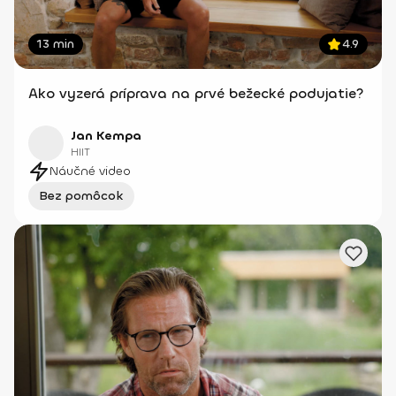
13 min
4.9
Ako vyzerá príprava na prvé bežecké podujatie?
Jan Kempa
HIIT
Náučné video
Bez pomôcok