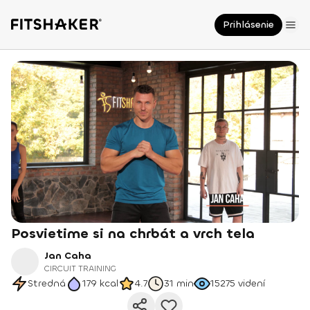
Prihlásenie
Posvietime si na chrbát a vrch tela
Jan Caha
CIRCUIT TRAINING
Stredná
179
kcal
4.7
31 min
15275
videní