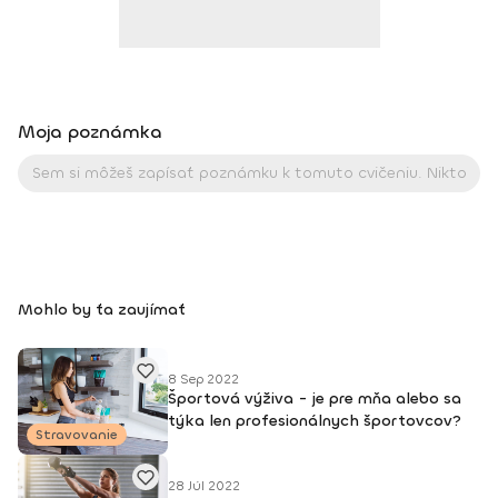
Moja poznámka
Mohlo by ťa zaujímať
8 Sep 2022
Športová výživa - je pre mňa alebo sa
týka len profesionálnych športovcov?
Stravovanie
28 Júl 2022