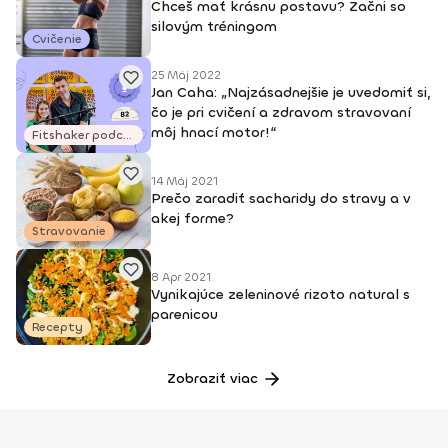
Chceš mať krásnu postavu? Začni so
silovým tréningom
Cvičenie
25 Máj 2022
Jan Caha: „Najzásadnejšie je uvedomiť si,
čo je pri cvičení a zdravom stravovaní
môj hnací motor!“
Fitshaker podcasty
14 Máj 2021
Prečo zaradiť sacharidy do stravy a v
akej forme?
Stravovanie
8 Apr 2021
Vynikajúce zeleninové rizoto natural s
parenicou
Recepty
Zobraziť viac