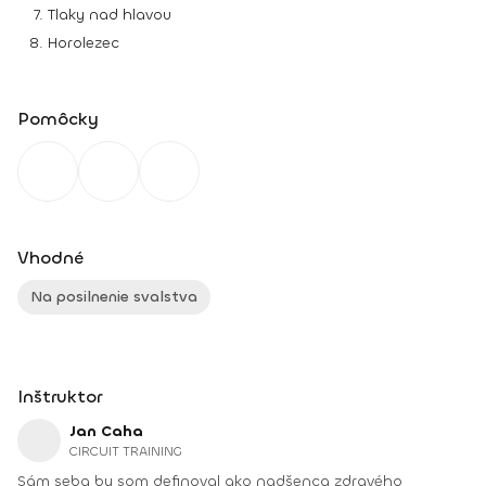
Tlaky nad hlavou
Horolezec
Pomôcky
Vhodné
Na posilnenie svalstva
Inštruktor
Jan Caha
CIRCUIT TRAINING
Sám seba by som definoval ako nadšenca zdravého