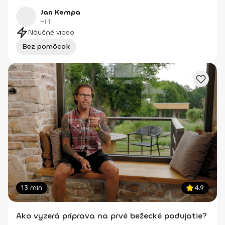
Jan Kempa
HIIT
Náučné video
Bez pomôcok
13 min
4.9
Ako vyzerá príprava na prvé bežecké podujatie?