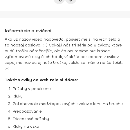
Informácie o cvičení
Ako už názov videa napovedá, posvietime si na vrch tela a
to naozaj doslova. :-) Čakajú nás tri série po 8 cvikov, ktoré
budú trošku náročnejšie, ale čo neurobíme pre krásne
vyformované ruky či chrbátik, však? V poslednom z cvikov
zapojíme naviac aj naše bruško, takže sa máme na čo tešiť.
;-)
Takéto cviky na vrch tela si dáme:
Príťahy v predklone
Kľuky
Zaťahovanie medzilopatkových svalov v ľahu na bruchu
Predpažovanie
Tricepsové príťahy
Kľuky na úzko