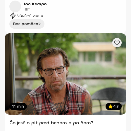
Jan Kempa
HIIT
Náučné video
Bez pomôcok
11 min
4.9
Čo jesť a piť pred behom a po ňom?