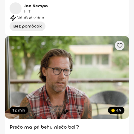
Jan Kempa
HIIT
Náučné video
Bez pomôcok
12 min
4.9
Prečo ma pri behu niečo bolí?