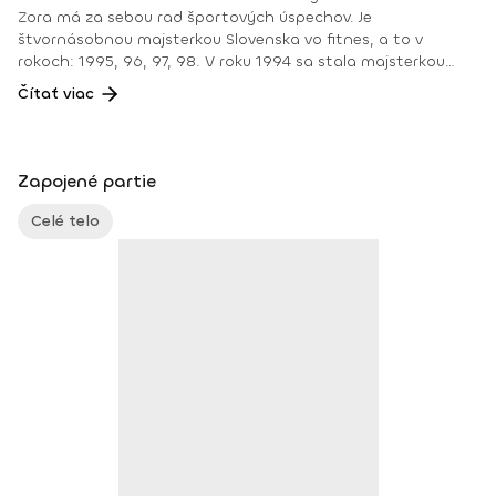
Zora má za sebou rad športových úspechov. Je
štvornásobnou majsterkou Slovenska vo fitnes, a to v
rokoch: 1995, 96, 97, 98. V roku 1994 sa stala majsterkou
Slovenska v aerobiku. Okrem toho získala certifikáty a
Čítať viac
diplomy v oblasti fitnesu a aerobiku. V rokoch 1995 a 96
účinkovala v športovom programe HIT FIT, ktorý sa natáčal
na Kanárskych ostrovoch. V rokoch 2003 a 2004 účinkovala
na Markíze v rannej relácii Teleráno. Od leta 2018 si s ňou
Zapojené partie
môžeš zacvičiť aj na Fitshakeri 😊.
Celé telo