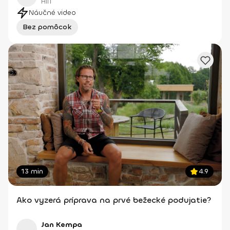
HIIT
Náučné video
Bez pomôcok
13 min
4.9
Ako vyzerá príprava na prvé bežecké podujatie?
Jan Kempa