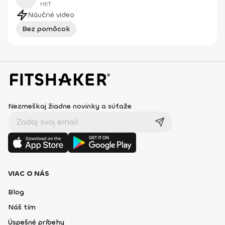
HIIT
Náučné video
Bez pomôcok
Nezmeškaj žiadne novinky a súťaže
VIAC O NÁS
Blog
Náš tím
Úspešné príbehy