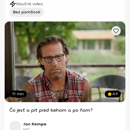
Náučné video
Bez pomôcok
11 min
4.9
Čo jesť a piť pred behom a po ňom?
Jan Kempa
HIIT