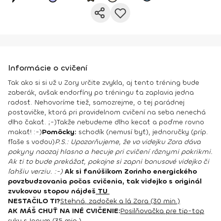
Informácie o cvičení
Tak ako si si už u Zory určite zvykla, aj tento tréning bude
zaberák, avšak endorfíny po tréningu ťa zaplavia jedna
radosť. Nehovoríme tiež, samozrejme, o tej parádnej
postavičke, ktorá pri pravidelnom cvičení na seba nenechá
dlho čakať. ;-)
Takže nebudeme dlho kecať a poďme rovno
makať! :-)
Pomôcky:
schodík (nemusí byť), jednoručky (príp.
fľaše s vodou)
P.S.: Upozorňujeme, že vo videjku Zora dáva
pokyny naozaj hlasno a hecuje pri cvičení rôznymi pokrikmi.
Ak ti to bude prekážať, pokojne si zapni bonusové videjko či
ľahšiu verziu. :-)
Ak si fanúšikom Zorinho energického
povzbudzovania počas cvičenia, tak videjko s originál
zvukovou stopou nájdeš
TU
NESTAČILO TI?
Stehná, zadoček a lá Zora (30 min.)
AK MÁŠ CHUŤ NA INÉ CVIČENIE:
Posilňovačka pre tip-top
ruky s Janym (35 min.)