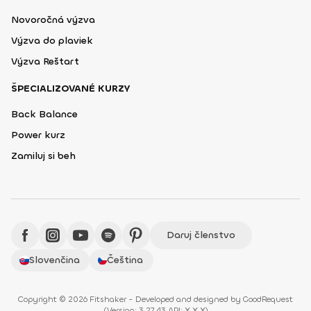
Novoročná výzva
Výzva do plaviek
Výzva Reštart
ŠPECIALIZOVANÉ KURZY
Back Balance
Power kurz
Zamiluj si beh
Daruj členstvo
Slovenčina
Čeština
Copyright © 2026 Fitshaker - Developed and designed by
GoodRequest
(
Version: 3.27.43 API: X.X.X
)