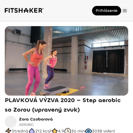
Prihlásenie
PLAVKOVÁ VÝZVA 2020 – Step aerobic
so Zorou (upravený zvuk)
Zora Czoborová
AEROBIC
Stredná
212
kcal
4.9
36 min
3038
videní