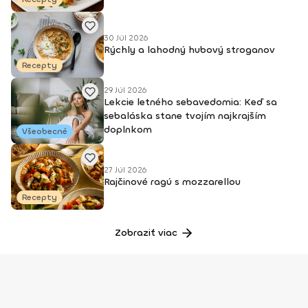
30 Júl 2026
Rýchly a lahodný hubový stroganov
Recepty
29 Júl 2026
Lekcie letného sebavedomia: Keď sa
sebaláska stane tvojím najkrajším
doplnkom
Všeobecné
27 Júl 2026
Rajčinové ragú s mozzarellou
Recepty
Zobraziť viac