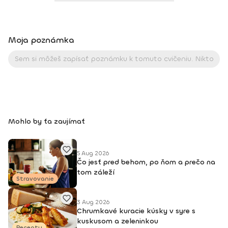
Moja poznámka
Mohlo by ťa zaujímať
5 Aug 2026
Čo jesť pred behom, po ňom a prečo na
tom záleží
Stravovanie
3 Aug 2026
Chrumkavé kuracie kúsky v syre s
kuskusom a zeleninkou
Recepty