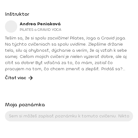
Inštruktor
Andrea Peniaková
PILATES a GRAVID YOGA
Teším sa, že si spolu zacvičíme! Pilates, Joga a Gravid joga.
Na týchto cvičeniach sa spolu uvidíme. Zlepšíme držanie
tela, silu aj ohybnosť, dýchanie a verím, že aj vzťah k sebe
samej. Cieľom mojich cvičení je nielen vyzerať dobre, ale aj
cítiť sa dobre! Byť vďačná za to, čo mám, zatiaľ čo
pracujem na tom, čo chcem zmeniť a zlepšiť. Pridáš sa?
Teším sa na teba na online lekciách vo Fitshakeri, aj vo
Čítať viac
Fitshaker podcaste! Taktiež osobne na mojich hodinách v
Bratislave alebo na pobytoch, ktoré organizujem na
Slovensku aj v zahraničí. Môj rozvrh a info o mne nájdeš na
týchto stránkach: FB: www.facebook.com/flowandrea9 IG :
Moja poznámka
@andrea_mindfulflow Dosiahnuté vzdelanie: • Špecializačný
kurz Pilates inštruktor (FACE CZECH academy), Brno, 2013 •
IYN certificate – Mindfulness Yoga Instructor (mesačný
intenzívny výcvik v Španielsku a následné ročné štúdium),
BodhiYoga school, 2016 • Výcvik jogovej terapie pod vedením
M. Ďuriša, Bratislava, júl 2017 • Gravid Yoga špecializácia,