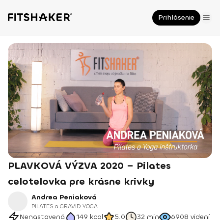
Prihlásenie
PLAVKOVÁ VÝZVA 2020 – Pilates
celotelovka pre krásne krivky
Andrea Peniaková
PILATES a GRAVID YOGA
Nenastavená
149
kcal
5.0
32 min
6908
videní