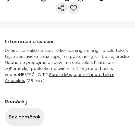
Informácie o cvičení
Dnes si zamakáme úžasne komplexný tréning na celé telo, v
tejto zostavičke totiž zapojíme paže, nohy, chrbát aj bruško.
Nádherne prepojíme a spevníme celé telo s Pilatesom.
;-)
Pomôcky:
podložka na cvičenie, činky (príp. fľaše s
vodou)
NESTAČILO TI?
Zdravé kĺby a pevné jadro tela s
Andrejkou
(28 min.)
Pomôcky
Bez pomôcok