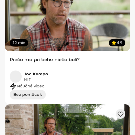
12 min
4.9
Prečo ma pri behu niečo bolí?
Jan Kempa
HIIT
Náučné video
Bez pomôcok