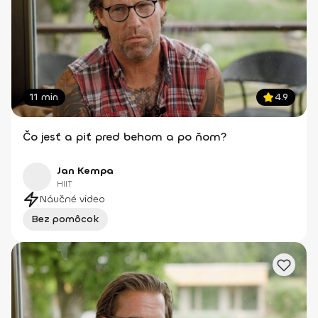
11 min
4.9
Čo jesť a piť pred behom a po ňom?
Jan Kempa
HIIT
Náučné video
Bez pomôcok