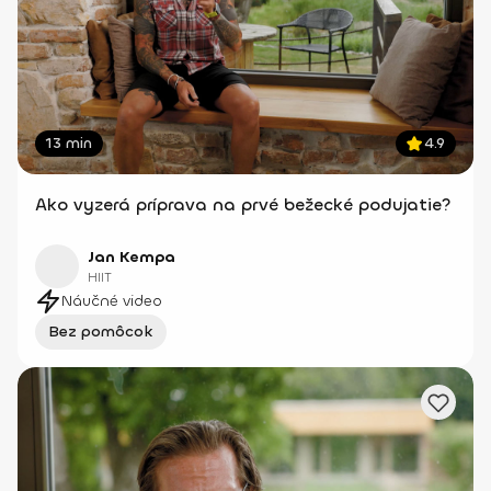
13 min
4.9
Ako vyzerá príprava na prvé bežecké podujatie?
Jan Kempa
HIIT
Náučné video
Bez pomôcok