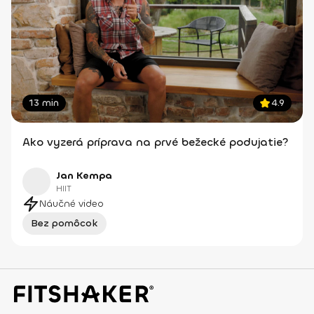
13 min
4.9
Ako vyzerá príprava na prvé bežecké podujatie?
Jan Kempa
HIIT
Náučné video
Bez pomôcok