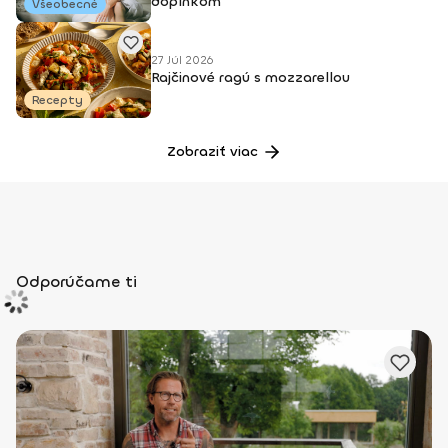
doplnkom
Všeobecné
27 Júl 2026
Rajčinové ragú s mozzarellou
Recepty
Zobraziť viac
Odporúčame ti