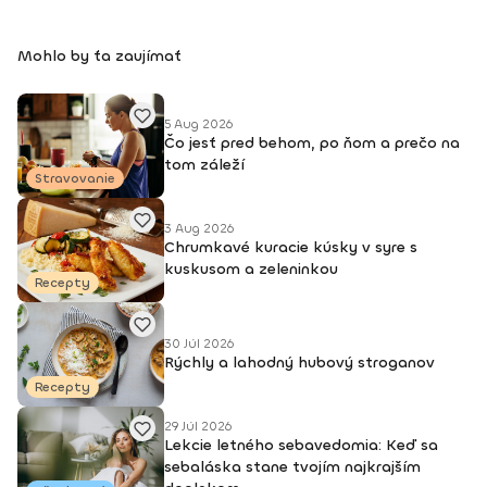
Akadémia Powerjoga Slovensko, Piešťany, 2018 • Inštruktor
Aerobiku, Step aerobiku, Cvičenia s pomôckami (FACE CZECH
Mohlo by ťa zaujímať
academy), Trnava, 2004 • Kurz tanečnej a pohybovej terapie
(OZ Arte
5 Aug 2026
Čo jesť pred behom, po ňom a prečo na
tom záleží
Stravovanie
3 Aug 2026
Chrumkavé kuracie kúsky v syre s
kuskusom a zeleninkou
Recepty
30 Júl 2026
Rýchly a lahodný hubový stroganov
Recepty
29 Júl 2026
Lekcie letného sebavedomia: Keď sa
sebaláska stane tvojím najkrajším