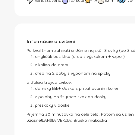
Nenastavená
127
kcal
4.9
32 min
4764
Informácie o cvičení
Po kvalitnom zahriatí si dáme najskôr 3 cviky (po 3 s
angličák bez kliku (drep s výskokom + vzpor)
z kolien do drepu
drep na 2 doby s výponom na špičky
a ďalšia trojica cvikov:
dámsky klik+ doska s priťahovaním kolien
z polohy na štyroch skok do dosky
preskoky v doske
Príjemná 30 minútovka na celé telo. Potom sa už len
užasne!
ĽAHŠIA VERZIA:
Bruško makačka