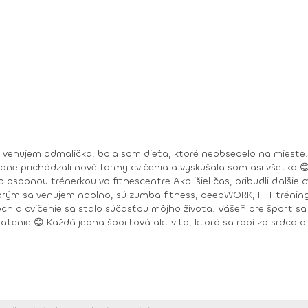
a venujem odmalička, bola som dieťa, ktoré neobsedelo na mieste.
upne prichádzali nové formy cvičenia a vyskúšala som asi všetko 
 osobnou trénerkou vo fitnescentre.Ako išiel čas, pribudli ďalšie 
ktorým sa venujem naplno, sú zumba fitness, deepWORK, HIIT tréni
h a cvičenie sa stalo súčasťou môjho života. Vášeň pre šport sa 
latenie 😊.Každá jedna športová aktivita, ktorá sa robí zo srdca a s
Toning, Zumba Gold, Zumba Tonic DEEPWORK PORT DE BRAS PILOXING CORE LEVEL 1, 2 FITNESS TRÉNER 3