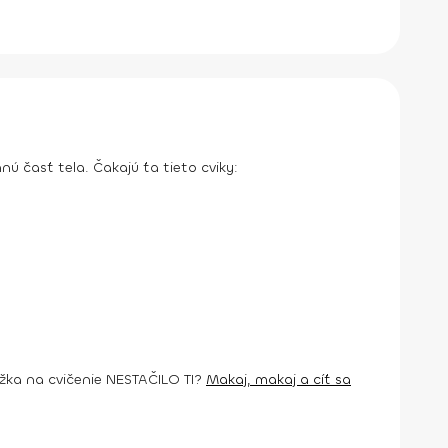
nú časť tela. Čakajú ťa tieto cviky:
žka na cvičenie
NESTAČILO TI?
Makaj, makaj a cíť sa