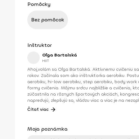
Pomôcky
Bez pomôcok
Inštruktor
Oľga Bartalská
HIIT
Ahoj,volám sa Oľga Bartalská. Aktívnemu cvičeniu s
rokov. Začínala som ako inštruktorka aerobiku. Post
aerobiku, hi-low aerobiku, step aerobiku, body work a
formy cvičenia. Môjmu srdcu najbližšie a cvičenia, 
zúčastnila na rôznych športových akciách, kongresoc
napredujú, zlepšujú sa, vládzu viac a viac je na nezap
:).Dosiahnuté vzdelanie: IFFA licencia B, Dance aerobik, Hi-low aerobik,Funky aerobik, Step aerobik, Latino aerobik, Body Work FACE –Bosu ZUMBA FITNES – B1, B2, Zumba
Čítať viac
Moja poznámka