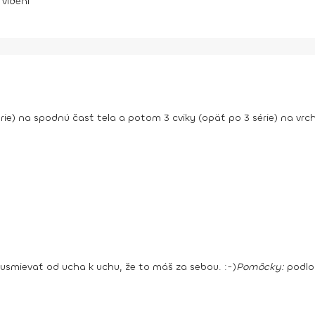
videní
érie) na spodnú časť tela a potom 3 cviky (opäť po 3 série) na vrch
 usmievať od ucha k uchu, že to máš za sebou. :-)
Pomôcky:
podlo