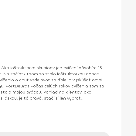
 Ako inštruktorka skupinových cvičení pôsobím 15
. Na začiatku som sa stala inštruktorkou dance
cvičenia a chuť vzdelávať sa ďalej a vyskúšať nové
ngy, PortDeBras.Počas celých rokov cvičenia som sa
stala mojou prácou. Pohľad na klientov, ako
 láskou, je tá pravá, stačí si len vybrať