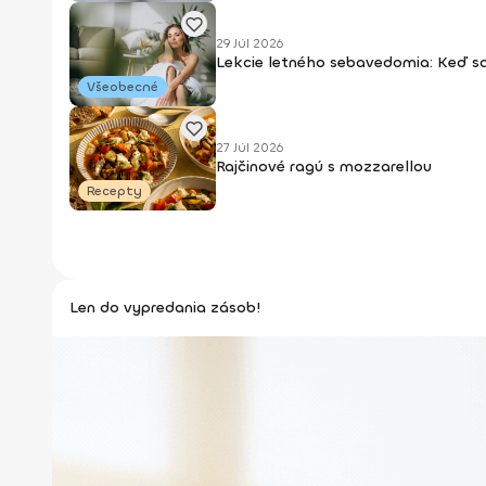
29 Júl 2026
Lekcie letného sebavedomia: Keď s
Všeobecné
27 Júl 2026
Rajčinové ragú s mozzarellou
Recepty
Len do vypredania zásob!