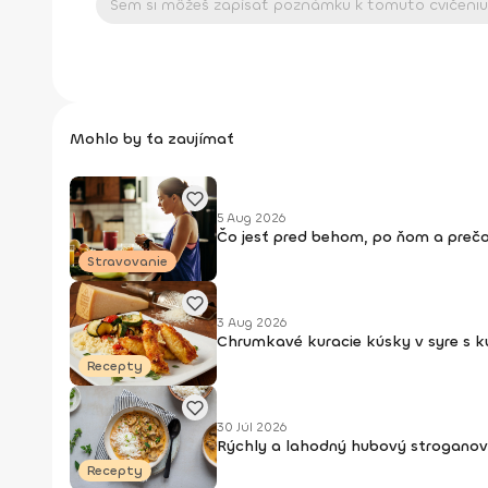
Mohlo by ťa zaujímať
5 Aug 2026
Čo jesť pred behom, po ňom a prečo
Stravovanie
3 Aug 2026
Chrumkavé kuracie kúsky v syre s 
Recepty
30 Júl 2026
Rýchly a lahodný hubový stroganov
Recepty