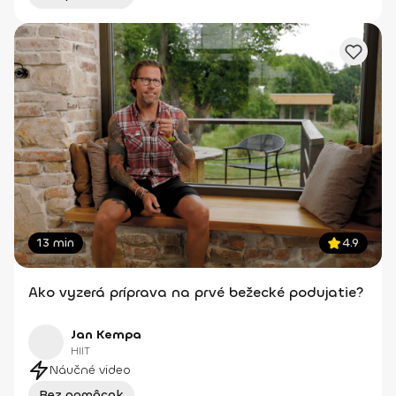
13 min
4.9
Ako vyzerá príprava na prvé bežecké podujatie?
Jan Kempa
HIIT
Náučné video
Bez pomôcok