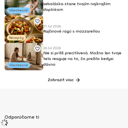
sebaláska stane tvojím najkrajším
doplnkom
Všeobecné
27 Júl 2026
Rajčinové ragú s mozzarellou
Recepty
26 Júl 2026
Nie si príliš precitlivená. Možno len tvoje
telo reaguje na to, čo prežilo kedysi
dávno
Všeobecné
Zobraziť viac
Odporúčame ti