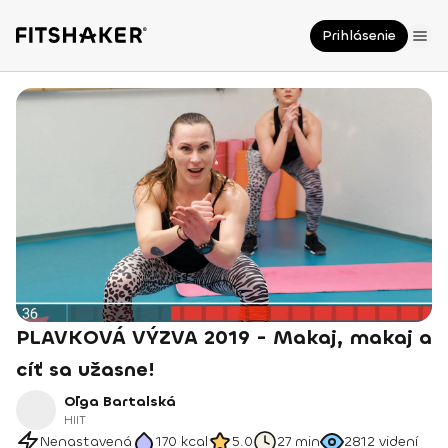
Prihlásenie
PLAVKOVÁ VÝZVA 2019 - Makaj, makaj a
cíť sa užasne!
Oľga Bartalská
HIIT
Nenastavená
170
kcal
5.0
27 min
2812
videní