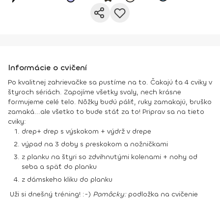
Informácie o cvičení
Po kvalitnej zahrievačke sa pustíme na to. Čakajú ťa 4 cviky v
štyroch sériách. Zapojíme všetky svaly, nech krásne
formujeme celé telo. Nôžky budú páliť, ruky zamakajú, bruško
zamaká...ale všetko to bude stáť za to! Priprav sa na tieto
cviky:
drep+ drep s výskokom + výdrž v drepe
výpad na 3 doby s preskokom a nožničkami
z planku na štyri so zdvihnutými kolenami + nohy od
seba a späť do planku
z dámskeho kliku do planku
Uži si dnešný tréning! :-)
Pomôcky:
podložka na cvičenie