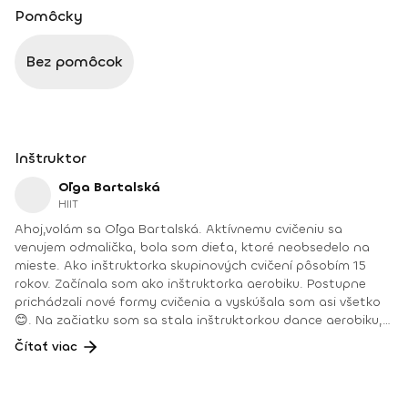
Pomôcky
Bez pomôcok
Inštruktor
Oľga Bartalská
HIIT
Ahoj,volám sa Oľga Bartalská. Aktívnemu cvičeniu sa
venujem odmalička, bola som dieťa, ktoré neobsedelo na
mieste. Ako inštruktorka skupinových cvičení pôsobím 15
rokov. Začínala som ako inštruktorka aerobiku. Postupne
prichádzali nové formy cvičenia a vyskúšala som asi všetko
😊. Na začiatku som sa stala inštruktorkou dance aerobiku,
hi-low aerobiku, step aerobiku, body work a osobnou
Čítať viac
trénerkou vo fitnescentre.Ako išiel čas, pribudli ďalšie
cvičenia a chuť vzdelávať sa ďalej a vyskúšať nové formy
cvičenia. Môjmu srdcu najbližšie a cvičenia, ktorým sa