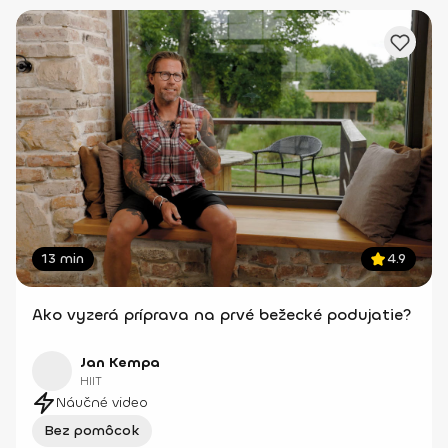
13 min
4.9
Ako vyzerá príprava na prvé bežecké podujatie?
Jan Kempa
HIIT
Náučné video
Bez pomôcok