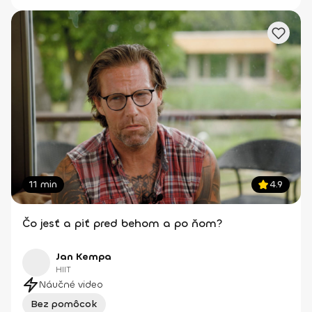
11 min
4.9
Čo jesť a piť pred behom a po ňom?
Jan Kempa
HIIT
Náučné video
Bez pomôcok