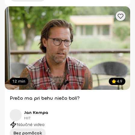
12 min
4.9
Prečo ma pri behu niečo bolí?
Jan Kempa
HIIT
Náučné video
Bez pomôcok