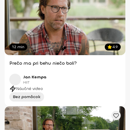
12 min
4.9
Prečo ma pri behu niečo bolí?
Jan Kempa
HIIT
Náučné video
Bez pomôcok