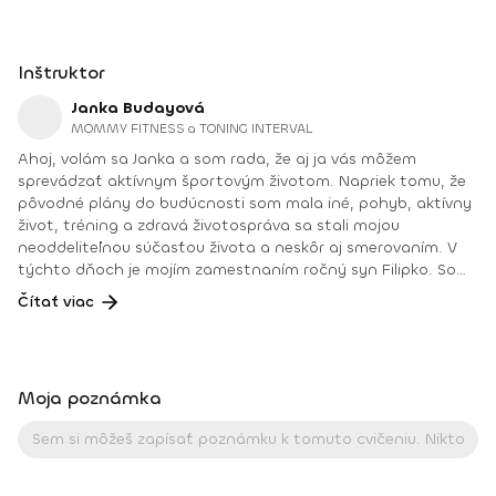
Inštruktor
Janka Budayová
MOMMY FITNESS a TONING INTERVAL
Ahoj, volám sa Janka a som rada, že aj ja vás môžem
sprevádzať aktívnym športovým životom. Napriek tomu, že
pôvodné plány do budúcnosti som mala iné, pohyb, aktívny
život, tréning a zdravá životospráva sa stali mojou
neoddeliteľnou súčasťou života a neskôr aj smerovaním. V
týchto dňoch je mojím zamestnaním ročný syn Filipko. Som
mamičkou na materskej dovolenke, ktorú si mimoriadne
Čítať viac
užívam. Vďaka úžasnej podpore rodiny a okolia sa aj v tomto
období môžem venovať svojej práci fitnes trénerky,
poradenstvu pre výživu a zdravý životný štýl, ale aj
aktívnemu súťaženiu ako pretekárky SANK (Slovenská
Moja poznámka
asociácia naturálnej kulturistiky). Svoje medicínske,
pedagogické, fitnes vzdelanie a prax si neustále dopĺňam a
teším sa každej novej výzve. Dosiahnuté vzdelanie: Tréner vo
fitnes a kulturistike I. kvalifikačného stupňa (výživové a
tréningové plány na mieru, tvarovanie postavy, redukcia