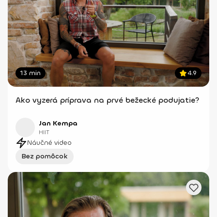
13 min
4.9
Ako vyzerá príprava na prvé bežecké podujatie?
Jan Kempa
HIIT
Náučné video
Bez pomôcok