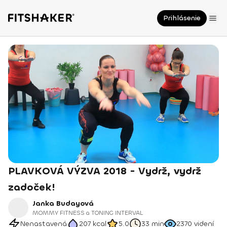
Prihlásenie
PLAVKOVÁ VÝZVA 2018 - Vydrž, vydrž
zadoček!
Janka Budayová
MOMMY FITNESS a TONING INTERVAL
Nenastavená
207
kcal
5.0
33 min
2370
videní