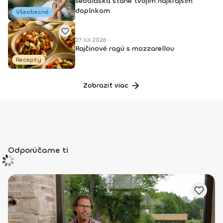
sebaláska stane tvojím najkrajším
doplnkom
Všeobecné
27 Júl 2026
Rajčinové ragú s mozzarellou
Recepty
Zobraziť viac
Odporúčame ti