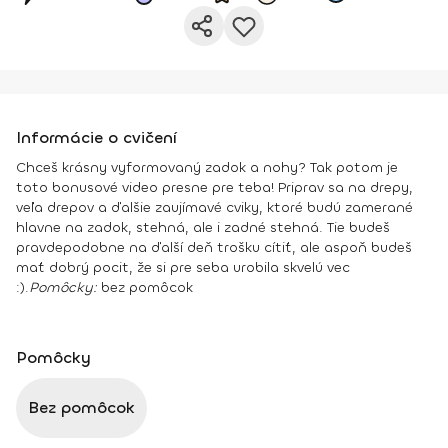
Informácie o cvičení
Chceš krásny vyformovaný zadok a nohy? Tak potom je
toto bonusové video presne pre teba! Priprav sa na drepy,
veľa drepov a ďalšie zaujímavé cviky, ktoré budú zamerané
hlavne na zadok, stehná, ale i zadné stehná. Tie budeš
pravdepodobne na ďalší deň trošku cítiť, ale aspoň budeš
mať dobrý pocit, že si pre seba urobila skvelú vec
:).
Pomôcky:
bez pomôcok
Pomôcky
Bez pomôcok