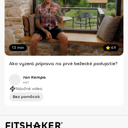
13 min
4.9
Ako vyzerá príprava na prvé bežecké podujatie?
Jan Kempa
HIIT
Náučné video
Bez pomôcok