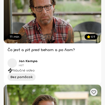
11 min
4.9
Čo jesť a piť pred behom a po ňom?
Jan Kempa
HIIT
Náučné video
Bez pomôcok