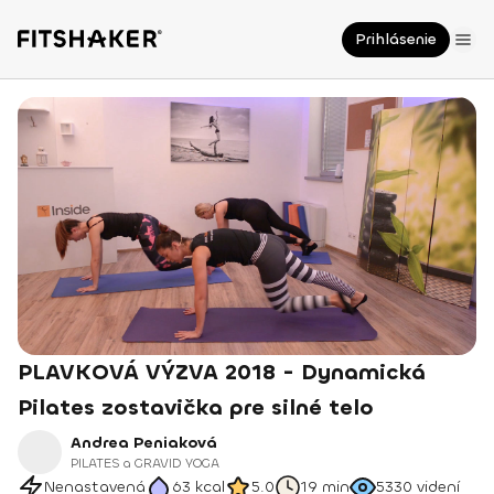
Prihlásenie
PLAVKOVÁ VÝZVA 2018 - Dynamická
Pilates zostavička pre silné telo
Andrea Peniaková
PILATES a GRAVID YOGA
Nenastavená
63
kcal
5.0
19 min
5330
videní