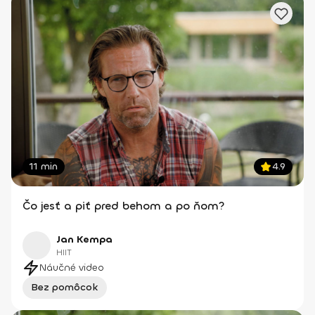
11 min
4.9
Čo jesť a piť pred behom a po ňom?
Jan Kempa
HIIT
Náučné video
Bez pomôcok