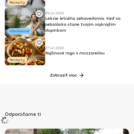
Recepty
29 Júl 2026
Lekcie letného sebavedomia: Keď sa
sebaláska stane tvojím najkrajším
doplnkom
Všeobecné
27 Júl 2026
Rajčinové ragú s mozzarellou
Recepty
Zobraziť viac
Odporúčame ti