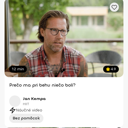
12 min
4.9
Prečo ma pri behu niečo bolí?
Jan Kempa
HIIT
Náučné video
Bez pomôcok