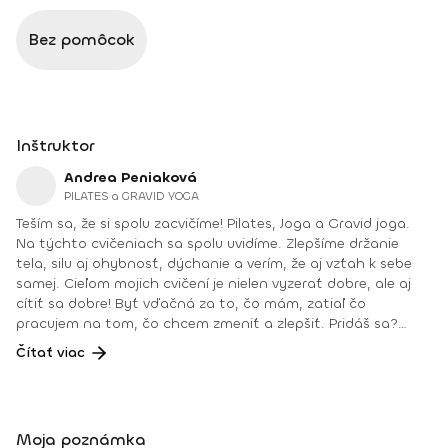
Bez pomôcok
Inštruktor
Andrea Peniaková
PILATES a GRAVID YOGA
Teším sa, že si spolu zacvičíme! Pilates, Joga a Gravid joga.
Na týchto cvičeniach sa spolu uvidíme. Zlepšíme držanie
tela, silu aj ohybnosť, dýchanie a verím, že aj vzťah k sebe
samej. Cieľom mojich cvičení je nielen vyzerať dobre, ale aj
cítiť sa dobre! Byť vďačná za to, čo mám, zatiaľ čo
pracujem na tom, čo chcem zmeniť a zlepšiť. Pridáš sa?
Teším sa na teba na online lekciách vo Fitshakeri, aj vo
Čítať viac
Fitshaker podcaste! Taktiež osobne na mojich hodinách v
Bratislave alebo na pobytoch, ktoré organizujem na
Slovensku aj v zahraničí. Môj rozvrh a info o mne nájdeš na
týchto stránkach: FB: www.facebook.com/flowandrea9 IG :
Moja poznámka
@andrea_mindfulflow Dosiahnuté vzdelanie: • Špecializačný