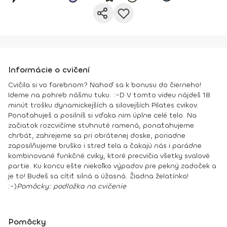
Informácie o cvičení
Cvičila si vo farebnom? Nahoď sa k bonusu do čierneho!
Ideme na pohreb nášmu tuku. :-D V tomto videu nájdeš 18
minút trošku dynamickejších a silovejších Pilates cvikov.
Ponaťahuješ a posilníš si vďaka nim úplne celé telo. Na
začiatok rozcvičíme stuhnuté ramená, ponaťahujeme
chrbát, zahrejeme sa pri obrátenej doske, poriadne
zaposilňujeme bruško i stred tela a čakajú nás i parádne
kombinované funkčné cviky, ktoré precvičia všetky svalové
partie. Ku koncu ešte niekoľko výpadov pre pekný zadoček a
je to! Budeš sa cítiť silná a úžasná. Žiadna želatínka!
:-)
Pomôcky
:
podložka na cvičenie
Pomôcky