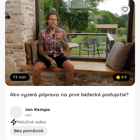
13 min
4.9
Ako vyzerá príprava na prvé bežecké podujatie?
Jan Kempa
HIIT
Náučné video
Bez pomôcok