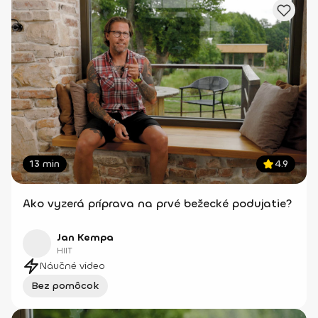
13 min
4.9
Ako vyzerá príprava na prvé bežecké podujatie?
Jan Kempa
HIIT
Náučné video
Bez pomôcok