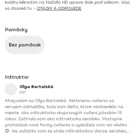
kvalitu kliknutím na tlačidlo HD vpravo dole pod videom. Viac
sa dozvieš tu -
OTÁZKY A ODPOVEDE
Pomôcky
Bez pomôcok
Inštruktor
Oľga Bartalská
HIIT
Ahoj,volám sa Oľga Bartalská. Aktívnemu cvičeniu sa
venujem odmalička, bola som dieťa, ktoré neobsedelo na
mieste. Ako inštruktorka skupinových cvičení pôsobím 15
rokov. Začínala som ako inštruktorka aerobiku. Postupne
prichádzali nové formy cvičenia a vyskúšala som asi všetko
😊. Na začiatku som sa stala inštruktorkou dance aerobiku,