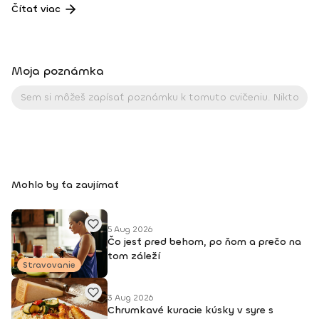
hi-low aerobiku, step aerobiku, body work a osobnou
Čítať viac
trénerkou vo fitnescentre.Ako išiel čas, pribudli ďalšie
cvičenia a chuť vzdelávať sa ďalej a vyskúšať nové formy
cvičenia. Môjmu srdcu najbližšie a cvičenia, ktorým sa
venujem naplno, sú zumba fitness, deepWORK, HIIT tréningy,
Moja poznámka
PortDeBras.Počas celých rokov cvičenia som sa zúčastnila
na rôznych športových akciách, kongresoch a cvičenie sa
stalo súčasťou môjho života. Vášeň pre šport sa stala
mojou prácou. Pohľad na klientov, ako napredujú, zlepšujú
sa, vládzu viac a viac je na nezaplatenie 😊.Každá jedna
športová aktivita, ktorá sa robí zo srdca a s láskou, je tá
pravá, stačí si len vybrať :).Dosiahnuté vzdelanie: IFFA
licencia B, Dance aerobik, Hi-low aerobik,Funky aerobik, Step
Mohlo by ťa zaujímať
aerobik, Latino aerobik, Body Work FACE –Bosu ZUMBA
FITNES – B1, B2, Zumba Toning, Zumba Gold, Zumba Tonic
DEEPWORK PORT DE BRAS PILOXING CORE LEVEL 1, 2 FITNESS
TRÉNER 3
5 Aug 2026
Čo jesť pred behom, po ňom a prečo na
tom záleží
Stravovanie
3 Aug 2026
Chrumkavé kuracie kúsky v syre s