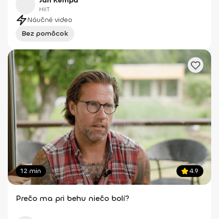
Jan Kempa
HIIT
Náučné video
Bez pomôcok
12 min
4.9
Prečo ma pri behu niečo bolí?