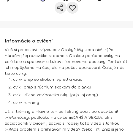
Informácie o cvičení
Vieš si predstaviť výzvu bez Olinky? My teda nie! :-)
Po
náročnejšej rozcvičke si dáme s Olinkou parádne cviky na
celé telo a spaľovanie tukov i formovanie postavy. Tentokrát
ich nepôjdeme na čas, ale na počet opakovaní. Čakajú nás
tieto cviky:
cvik- drep so skokom vpred a vzad
cvik- drep s rýchlym skokom do planku
cvik- klik so zdvihnutím ruky (príp. aj nohy)
cvik- running
Uži si tréning a hlavne ten perfektný pocit po docvičení!
:-)
Pomôcky:
podložka na cvičenie
ĽAHŠIA VERZIA: ak si
začiatočník v cvičení, zacvič si radšej
toto video s Jankou
:-)
Máš problém s prehrávaním videa? (Seká Ti?)
Zníž si jeho