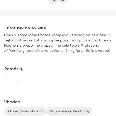
Informácie o cvičení
Dnes si zamakáme úžasne komplexný tréning na celé telo, v
tejto zostavičke totiž zapojíme paže, nohy, chrbát aj bruško.
Nádherne prepojíme a spevníme celé telo s Pilatesom.
;-)
Pomôcky:
podložka na cvičenie, činky (príp. fľaše s vodou)
Pomôcky
Vhodné
Ak nemôžeš skákať
Na zlepšenie flexibility