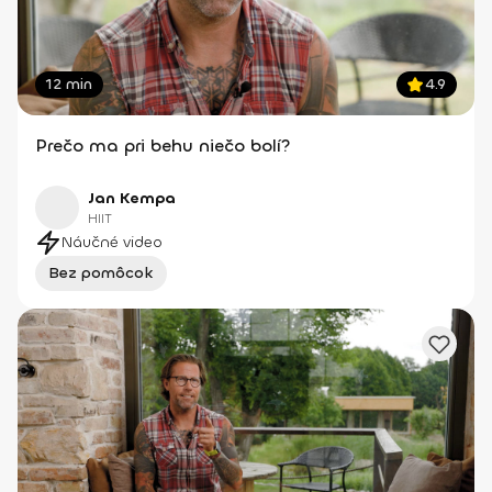
12 min
4.9
Prečo ma pri behu niečo bolí?
Jan Kempa
HIIT
Náučné video
Bez pomôcok