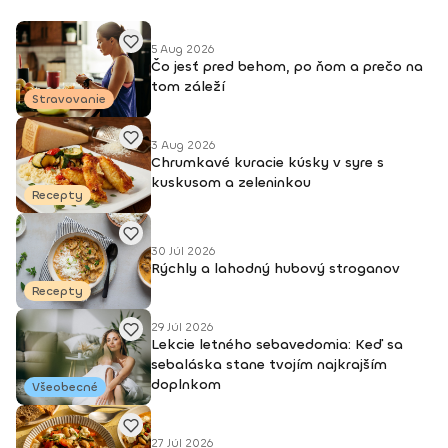
5 Aug 2026
Čo jesť pred behom, po ňom a prečo na
tom záleží
Stravovanie
3 Aug 2026
Chrumkavé kuracie kúsky v syre s
kuskusom a zeleninkou
Recepty
30 Júl 2026
Rýchly a lahodný hubový stroganov
Recepty
29 Júl 2026
Lekcie letného sebavedomia: Keď sa
sebaláska stane tvojím najkrajším
doplnkom
Všeobecné
27 Júl 2026