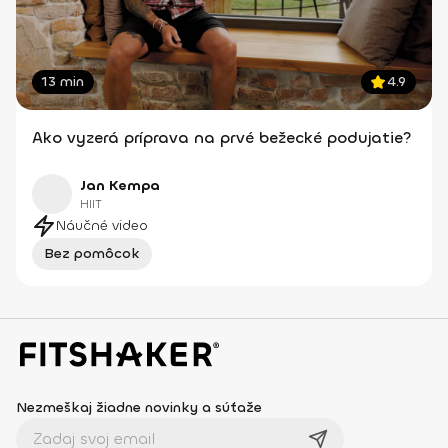
13 min
4.9
Ako vyzerá príprava na prvé bežecké podujatie?
Jan Kempa
HIIT
Náučné video
Bez pomôcok
Nezmeškaj žiadne novinky a súťaže