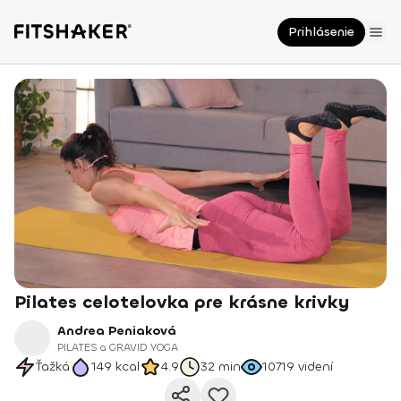
Prihlásenie
Pilates celotelovka pre krásne krivky
Andrea Peniaková
PILATES a GRAVID YOGA
Ťažká
149
kcal
4.9
32 min
10719
videní