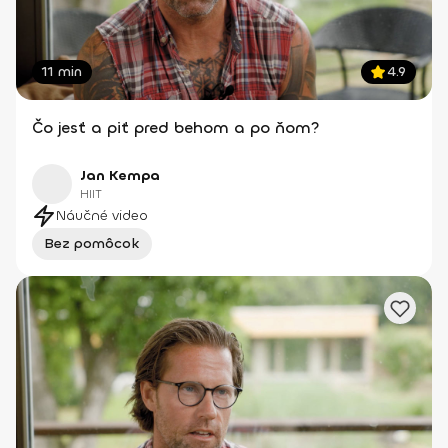
11 min
4.9
Čo jesť a piť pred behom a po ňom?
Jan Kempa
HIIT
Náučné video
Bez pomôcok