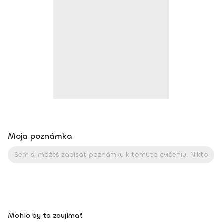
BodhiYoga school, 2016 • Výcvik jogovej terapie pod vedením
M. Ďuriša, Bratislava, júl 2017 • Gravid Yoga špecializácia,
Akadémia Powerjoga Slovensko, Piešťany, 2018 • Inštruktor
Aerobiku, Step aerobiku, Cvičenia s pomôckami (FACE CZECH
academy), Trnava, 2004 • Kurz tanečnej a pohybovej terapie
(OZ Arte
Moja poznámka
Mohlo by ťa zaujímať