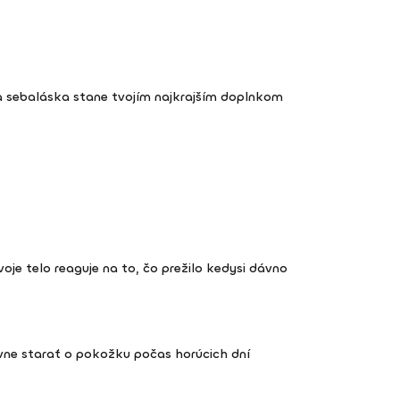
a sebaláska stane tvojím najkrajším doplnkom
 tvoje telo reaguje na to, čo prežilo kedysi dávno
vne starať o pokožku počas horúcich dní