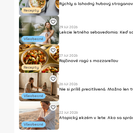
Rýchly a lahodný hubový stroganov
Recepty
29 Júl 2026
Lekcie letného sebavedomia: Keď s
Všeobecné
27 Júl 2026
Rajčinové ragú s mozzarellou
Recepty
26 Júl 2026
Nie si príliš precitlivená. Možno len
Všeobecné
22 Júl 2026
Atopický ekzém v lete: Ako sa sprá
Všeobecné