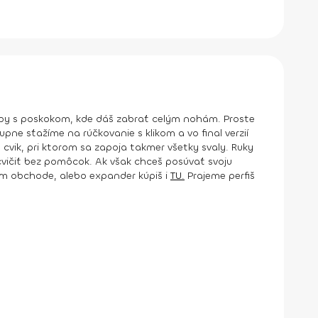
 drepy s poskokom, kde dáš zabrať celým nohám. Proste
pne sťažíme na rúčkovanie s klikom a vo final verzií
cvik, pri ktorom sa zapoja takmer všetky svaly. Ruky
 cvičiť bez pomôcok. Ak však chceš posúvať svoju
om obchode, alebo expander kúpiš i
TU.
Prajeme perfiš