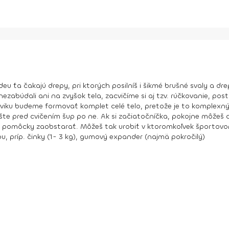
videu ťa čakajú drepy, pri ktorých posilníš i šikmé brušné svaly a
abúdali ani na zvyšok tela, zacvičíme si aj tzv. rúčkovanie, postu
viku budeme formovať komplet celé telo, pretože je to komplexný 
ešte pred cvičením šup po ne. Ak si začiatočníčka, pokojne môžeš
ané pomôcky zaobstarať. Môžeš tak urobiť v ktoromkoľvek športov
ou, príp. činky (1- 3 kg), gumový expander (najmä pokročilý)