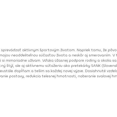
li mojou neoddeliteľnou súčasťou života a neskôr aj smerovaním.
ia sa aj v tomto období môžem venovať svojej práci
tný štýl, ale aj aktívnemu súťaženiu ako pretekárky SANK (Slovenská
vej výzve. Dosiahnuté vzdelanie: Tréner vo fitnes a kulturistike I. kvalifikačného
vanie postavy, redukcia telesnej hmotnosti, naberanie svalovej h
astavia ťa. Len tak sa víťazí!“ „ Netreba robiť v živote veľké veci, ale malé skutky s veľkou