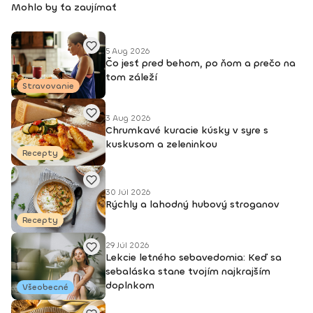
Mohlo by ťa zaujímať
5 Aug 2026
Čo jesť pred behom, po ňom a prečo na
tom záleží
Stravovanie
3 Aug 2026
Chrumkavé kuracie kúsky v syre s
kuskusom a zeleninkou
Recepty
30 Júl 2026
Rýchly a lahodný hubový stroganov
Recepty
29 Júl 2026
Lekcie letného sebavedomia: Keď sa
sebaláska stane tvojím najkrajším
doplnkom
Všeobecné