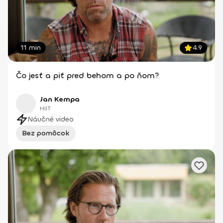
11 min
4.9
Čo jesť a piť pred behom a po ňom?
Jan Kempa
HIIT
Náučné video
Bez pomôcok