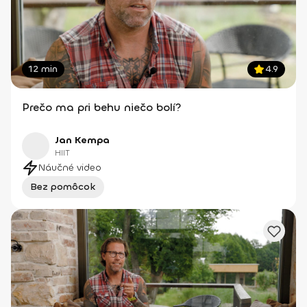
12 min
4.9
Prečo ma pri behu niečo bolí?
Jan Kempa
HIIT
Náučné video
Bez pomôcok