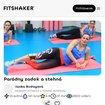
Prihlásenie
Parádny zadok a stehná
Janka Budayová
MOMMY FITNESS a TONING INTERVAL
Stredná
141
kcal
4.8
23 min
2800
videní