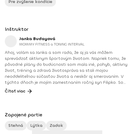
Pre zvýšenie kondície
Inštruktor
Janka Budayová
MOMMY FITNESS a TONING INTERVAL
Ahoj, volám sa Janka a som rada, že aj ja vás môžem
sprevádzať aktívnym športovým životom. Napriek tomu, že
pôvodné plány do budúcnosti som mala iné, pohyb, aktívny
život, tréning a zdravá životospráva sa stali mojou
neoddeliteľnou súčasťou života a neskôr aj smerovaním. V
týchto dňoch je mojím zamestnaním ročný syn Filipko. Som
mamičkou na materskej dovolenke, ktorú si mimoriadne
Čítať viac
užívam. Vďaka úžasnej podpore rodiny a okolia sa aj v tomto
období môžem venovať svojej práci fitnes trénerky,
poradenstvu pre výživu a zdravý životný štýl, ale aj
aktívnemu súťaženiu ako pretekárky SANK (Slovenská
Zapojené partie
asociácia naturálnej kulturistiky). Svoje medicínske,
pedagogické, fitnes vzdelanie a prax si neustále dopĺňam a
Stehná
Lýtka
Zadok
teším sa každej novej výzve. Dosiahnuté vzdelanie: Tréner vo