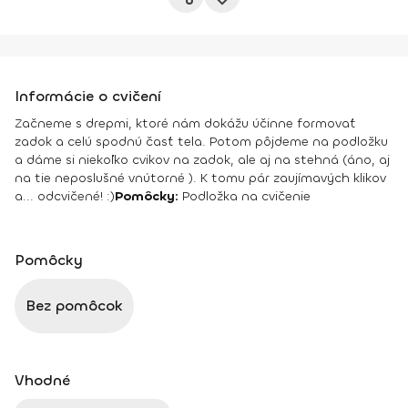
Informácie o cvičení
Začneme s drepmi, ktoré nám dokážu účinne formovať
zadok a celú spodnú časť tela. Potom pôjdeme na podložku
a dáme si niekoľko cvikov na zadok, ale aj na stehná (áno, aj
na tie neposlušné vnútorné ). K tomu pár zaujímavých klikov
a... odcvičené! :)
Pomôcky:
Podložka na cvičenie
Pomôcky
Bez pomôcok
Vhodné