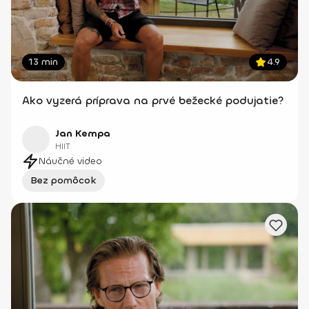
13 min
4.9
Ako vyzerá príprava na prvé bežecké podujatie?
Jan Kempa
HIIT
Náučné video
Bez pomôcok