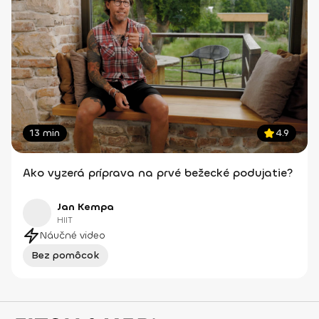
13 min
4.9
Ako vyzerá príprava na prvé bežecké podujatie?
Jan Kempa
HIIT
Náučné video
Bez pomôcok