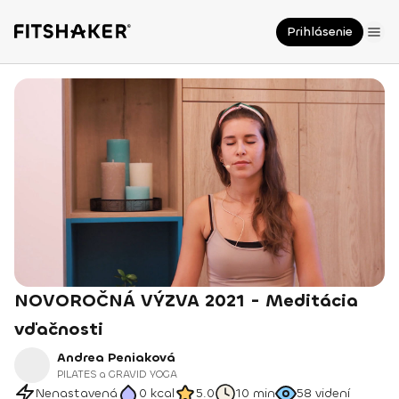
Prihlásenie
NOVOROČNÁ VÝZVA 2021 - Meditácia
vďačnosti
Andrea Peniaková
PILATES a GRAVID YOGA
Nenastavená
0
kcal
5.0
10 min
58
videní