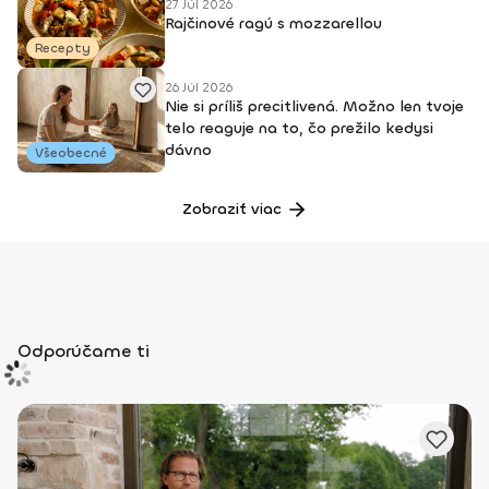
27 Júl 2026
Rajčinové ragú s mozzarellou
Recepty
26 Júl 2026
Nie si príliš precitlivená. Možno len tvoje
telo reaguje na to, čo prežilo kedysi
dávno
Všeobecné
Zobraziť viac
Odporúčame ti