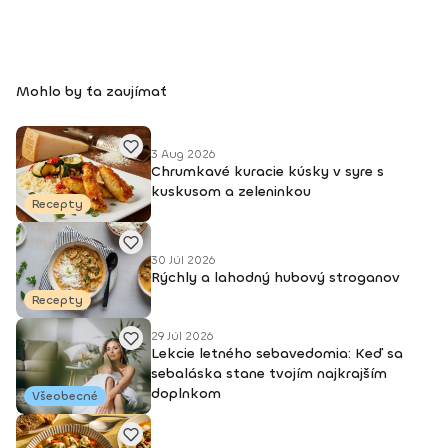
BodhiYoga school, 2016 • Výcvik jogovej terapie pod vedením
M. Ďuriša, Bratislava, júl 2017 • Gravid Yoga špecializácia,
Akadémia Powerjoga Slovensko, Piešťany, 2018 • Inštruktor
Aerobiku, Step aerobiku, Cvičenia s pomôckami (FACE CZECH
Mohlo by ťa zaujímať
academy), Trnava, 2004 • Kurz tanečnej a pohybovej terapie
(OZ Arte
3 Aug 2026
Chrumkavé kuracie kúsky v syre s
kuskusom a zeleninkou
Recepty
30 Júl 2026
Rýchly a lahodný hubový stroganov
Recepty
29 Júl 2026
Lekcie letného sebavedomia: Keď sa
sebaláska stane tvojím najkrajším
doplnkom
Všeobecné