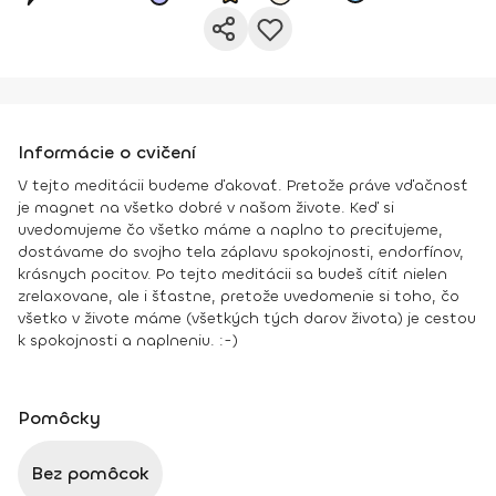
Informácie o cvičení
V tejto meditácii budeme ďakovať. Pretože práve vďačnosť
je magnet na všetko dobré v našom živote. Keď si
uvedomujeme čo všetko máme a naplno to preciťujeme,
dostávame do svojho tela záplavu spokojnosti, endorfínov,
krásnych pocitov. Po tejto meditácii sa budeš cítiť nielen
zrelaxovane, ale i šťastne, pretože uvedomenie si toho, čo
všetko v živote máme (všetkých tých darov života) je cestou
k spokojnosti a naplneniu. :-)
Pomôcky
Bez pomôcok