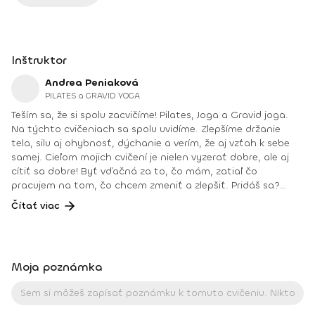
Inštruktor
Andrea Peniaková
PILATES a GRAVID YOGA
Teším sa, že si spolu zacvičíme! Pilates, Joga a Gravid joga.
Na týchto cvičeniach sa spolu uvidíme. Zlepšíme držanie
tela, silu aj ohybnosť, dýchanie a verím, že aj vzťah k sebe
samej. Cieľom mojich cvičení je nielen vyzerať dobre, ale aj
cítiť sa dobre! Byť vďačná za to, čo mám, zatiaľ čo
pracujem na tom, čo chcem zmeniť a zlepšiť. Pridáš sa?
Teším sa na teba na online lekciách vo Fitshakeri, aj vo
Čítať viac
Fitshaker podcaste! Taktiež osobne na mojich hodinách v
Bratislave alebo na pobytoch, ktoré organizujem na
Slovensku aj v zahraničí. Môj rozvrh a info o mne nájdeš na
týchto stránkach: FB: www.facebook.com/flowandrea9 IG :
Moja poznámka
@andrea_mindfulflow Dosiahnuté vzdelanie: • Špecializačný
kurz Pilates inštruktor (FACE CZECH academy), Brno, 2013 •
IYN certificate – Mindfulness Yoga Instructor (mesačný
intenzívny výcvik v Španielsku a následné ročné štúdium),