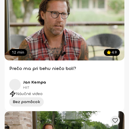
12 min
4.9
Prečo ma pri behu niečo bolí?
Jan Kempa
HIIT
Náučné video
Bez pomôcok