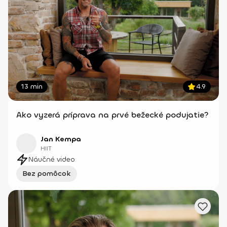
13 min
4.9
Ako vyzerá príprava na prvé bežecké podujatie?
Jan Kempa
HIIT
Náučné video
Bez pomôcok