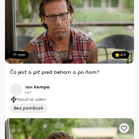
11 min
4.9
Čo jesť a piť pred behom a po ňom?
Jan Kempa
HIIT
Náučné video
Bez pomôcok