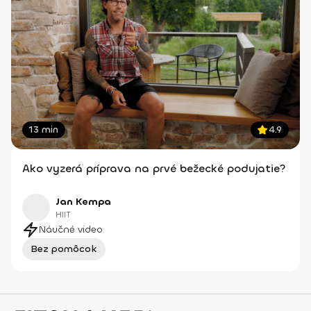
13 min
4.9
Ako vyzerá príprava na prvé bežecké podujatie?
Jan Kempa
HIIT
Náučné video
Bez pomôcok