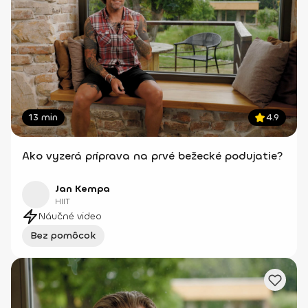
13 min
4.9
Ako vyzerá príprava na prvé bežecké podujatie?
Jan Kempa
HIIT
Náučné video
Bez pomôcok