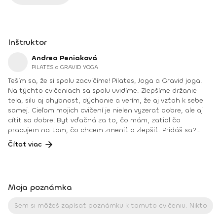
Inštruktor
Andrea Peniaková
PILATES a GRAVID YOGA
Teším sa, že si spolu zacvičíme! Pilates, Joga a Gravid joga.
Na týchto cvičeniach sa spolu uvidíme. Zlepšíme držanie
tela, silu aj ohybnosť, dýchanie a verím, že aj vzťah k sebe
samej. Cieľom mojich cvičení je nielen vyzerať dobre, ale aj
cítiť sa dobre! Byť vďačná za to, čo mám, zatiaľ čo
pracujem na tom, čo chcem zmeniť a zlepšiť. Pridáš sa?
Teším sa na teba na online lekciách vo Fitshakeri, aj vo
Čítať viac
Fitshaker podcaste! Taktiež osobne na mojich hodinách v
Bratislave alebo na pobytoch, ktoré organizujem na
Slovensku aj v zahraničí. Môj rozvrh a info o mne nájdeš na
týchto stránkach: FB: www.facebook.com/flowandrea9 IG :
Moja poznámka
@andrea_mindfulflow Dosiahnuté vzdelanie: • Špecializačný
kurz Pilates inštruktor (FACE CZECH academy), Brno, 2013 •
IYN certificate – Mindfulness Yoga Instructor (mesačný
intenzívny výcvik v Španielsku a následné ročné štúdium),