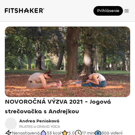
Prihlásenie
NOVOROČNÁ VÝZVA 2021 - Jogová
strečovačka s Andrejkou
Andrea Peniaková
PILATES a GRAVID YOGA
Nenastavená
53
kcal
5.0
17 min
306
videní