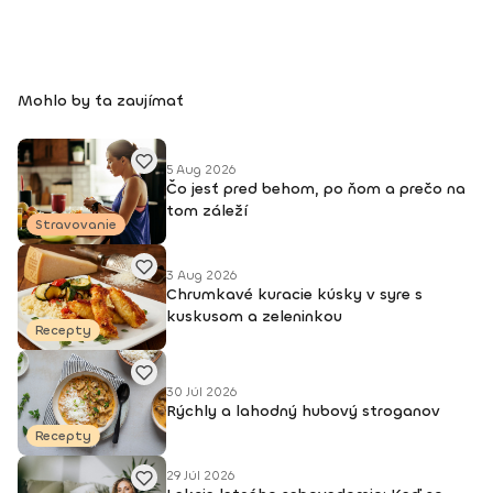
BodhiYoga school, 2016 • Výcvik jogovej terapie pod vedením
M. Ďuriša, Bratislava, júl 2017 • Gravid Yoga špecializácia,
Akadémia Powerjoga Slovensko, Piešťany, 2018 • Inštruktor
Aerobiku, Step aerobiku, Cvičenia s pomôckami (FACE CZECH
Mohlo by ťa zaujímať
academy), Trnava, 2004 • Kurz tanečnej a pohybovej terapie
(OZ Arte
5 Aug 2026
Čo jesť pred behom, po ňom a prečo na
tom záleží
Stravovanie
3 Aug 2026
Chrumkavé kuracie kúsky v syre s
kuskusom a zeleninkou
Recepty
30 Júl 2026
Rýchly a lahodný hubový stroganov
Recepty
29 Júl 2026