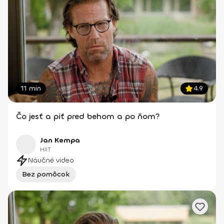
11 min
4.9
Čo jesť a piť pred behom a po ňom?
Jan Kempa
HIIT
Náučné video
Bez pomôcok