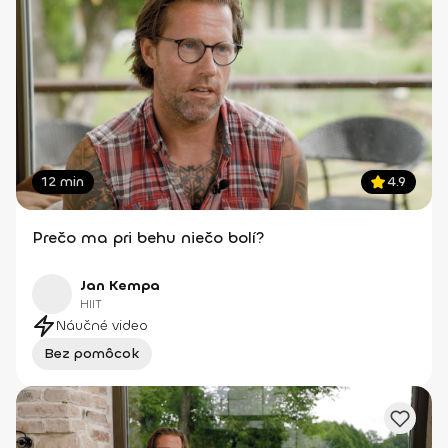
12 min
4.9
Prečo ma pri behu niečo bolí?
Jan Kempa
HIIT
Náučné video
Bez pomôcok