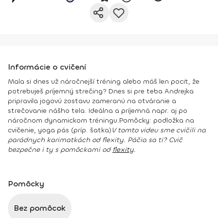
Informácie o cvičení
Mala si dnes už náročnejší tréning alebo máš len pocit, že
potrebuješ príjemný strečing? Dnes si pre teba Andrejka
pripravila jogovú zostavu zameranú na otváranie a
strečovanie nášho tela. Ideálna a príjemná napr. aj po
náročnom dynamickom tréningu.
Pomôcky:
podložka na
cvičenie, yoga pás (príp. šatka)
V tomto videu sme cvičili na
parádnych karimatkách od flexity. Páčia sa ti? Cvič
bezpečne i ty s pomôckami od
flexity
.
Pomôcky
Bez pomôcok