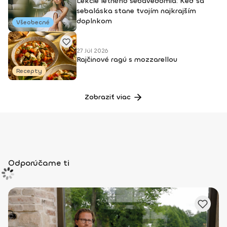
Lekcie letného sebavedomia: Keď sa
sebaláska stane tvojím najkrajším
doplnkom
Všeobecné
27 Júl 2026
Rajčinové ragú s mozzarellou
Recepty
Zobraziť viac
Odporúčame ti