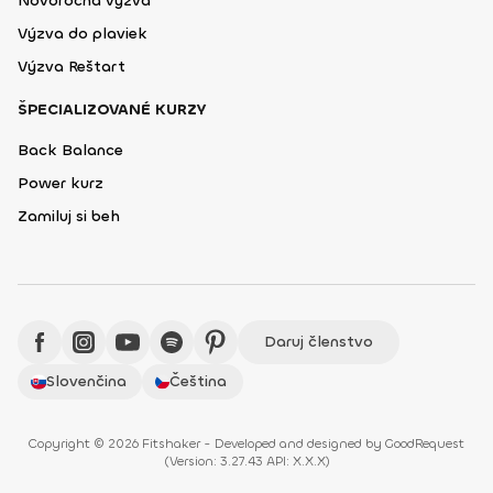
Novoročná výzva
Výzva do plaviek
Výzva Reštart
ŠPECIALIZOVANÉ KURZY
Back Balance
Power kurz
Zamiluj si beh
Daruj členstvo
Slovenčina
Čeština
Copyright © 2026 Fitshaker - Developed and designed by
GoodRequest
(
Version: 3.27.43 API: X.X.X
)