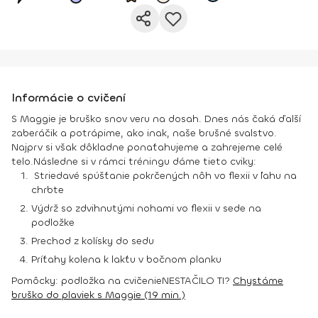
Informácie o cvičení
S Maggie je bruško snov veru na dosah. Dnes nás čaká ďalší
zaberáčik a potrápime, ako inak, naše brušné svalstvo.
Najprv si však dôkladne ponaťahujeme a zahrejeme celé
telo.
Následne si v rámci tréningu dáme tieto cviky:
Striedavé spúšťanie pokrčených nôh vo flexii v ľahu na
chrbte
Výdrž so zdvihnutými nohami vo flexii v sede na
podložke
Prechod z kolísky do sedu
Príťahy kolena k lakťu v bočnom planku
Pomôcky:
podložka na cvičenie
NESTAČILO TI?
Chystáme
bruško do plaviek s Maggie (19 min.)