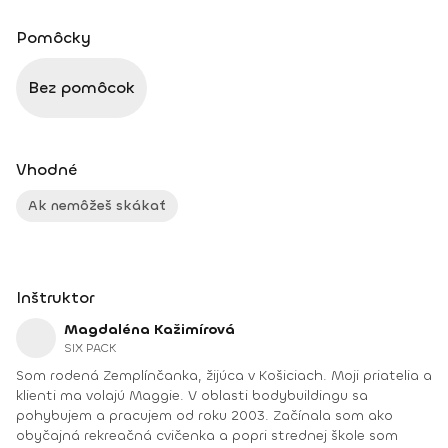
Pomôcky
Bez pomôcok
Vhodné
Ak nemôžeš skákať
Inštruktor
Magdaléna Kažimírová
SIX PACK
Som rodená Zemplínčanka, žijúca v Košiciach. Moji priatelia a
klienti ma volajú Maggie. V oblasti bodybuildingu sa
pohybujem a pracujem od roku 2003. Začínala som ako
obyčajná rekreačná cvičenka a popri strednej škole som