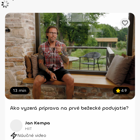
13 min
4.9
Ako vyzerá príprava na prvé bežecké podujatie?
Jan Kempa
HIIT
Náučné video