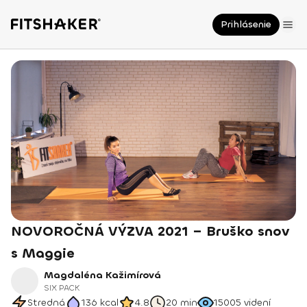
Prihlásenie
NOVOROČNÁ VÝZVA 2021 – Bruško snov
s Maggie
Magdaléna Kažimírová
SIX PACK
Stredná
136
kcal
4.8
20 min
15005
videní