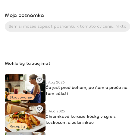
majsterka SR a vicemajsterka sveta vo fitness model (WFF)
2012 • vicemajsterka SR v bikini fitness • majsterka Európy v
Moja poznámka
bikini fitness • absolútna majsterka Európy v bikini fitness
Kontakt: +421 907 185 940 Facebook: Magdalena Kazimirova
Mohlo by ťa zaujímať
5 Aug 2026
Čo jesť pred behom, po ňom a prečo na
tom záleží
Stravovanie
3 Aug 2026
Chrumkavé kuracie kúsky v syre s
kuskusom a zeleninkou
Recepty