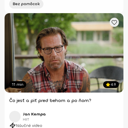
Bez pomôcok
11 min
4.9
Čo jesť a piť pred behom a po ňom?
Jan Kempa
HIIT
Náučné video