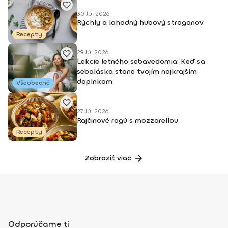
30 Júl 2026
Rýchly a lahodný hubový stroganov
Recepty
29 Júl 2026
Lekcie letného sebavedomia: Keď sa
sebaláska stane tvojím najkrajším
doplnkom
Všeobecné
27 Júl 2026
Rajčinové ragú s mozzarellou
Recepty
Zobraziť viac
Odporúčame ti