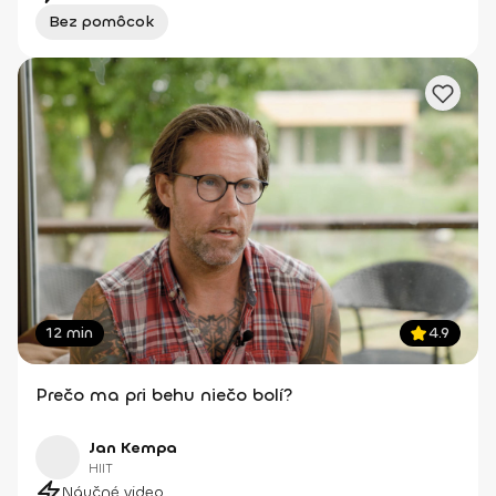
Bez pomôcok
12 min
4.9
Prečo ma pri behu niečo bolí?
Jan Kempa
HIIT
Náučné video