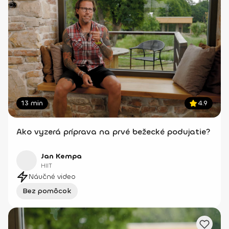
13 min
4.9
Ako vyzerá príprava na prvé bežecké podujatie?
Jan Kempa
HIIT
Náučné video
Bez pomôcok