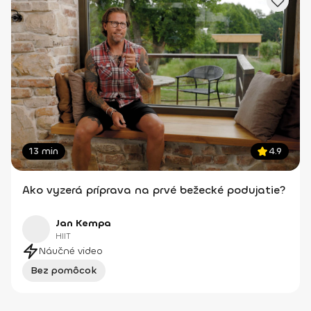
13 min
4.9
Ako vyzerá príprava na prvé bežecké podujatie?
Jan Kempa
HIIT
Náučné video
Bez pomôcok