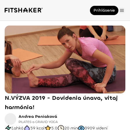
Prihlásenie
N.VÝZVA 2019 - Dovidenia únava, vitaj
harmónia!
Andrea Peniaková
PILATES a GRAVID YOGA
Ľahká
59
kcal
5.0
20 min
3909
videní