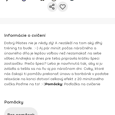
Informácie o cvičení
Dobrý Pilates nie je nikdy zlý! A nezáleží na tom aký dlhý
tréning to bude. :-) Aj pár minút počas náročného a
únavného dňa je lepšou voľbou než nezamakať na sebe
vôbec.
Andrejka si dnes pre teba pripravila krátku špeci
zostavičku. Prečo špeci? Lebo je navrhnutá tak, aby si ju
zvládla a tešila sa na ňu aj po náročnom dni. Cviky, ktoré
nás čakajú ti pomôžu prekonať únavu a bonbónik v podobe
relaxácie na konci dotvorí celkový efekt z 20 minútového
cvička.
Poďme na to! :-)
Pomôcky:
Podložka na cvičenie
Pomôcky
Bez pomôcok