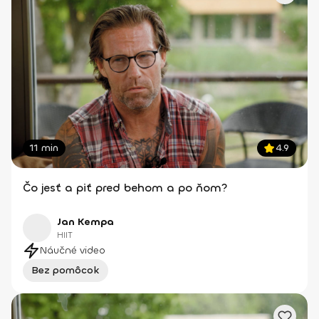
11 min
4.9
Čo jesť a piť pred behom a po ňom?
Jan Kempa
HIIT
Náučné video
Bez pomôcok