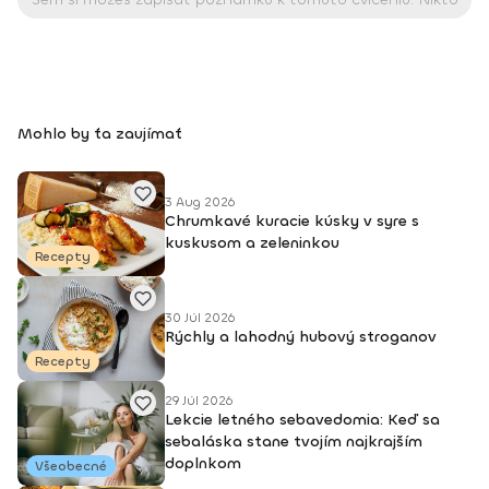
Mohlo by ťa zaujímať
3 Aug 2026
Chrumkavé kuracie kúsky v syre s
kuskusom a zeleninkou
Recepty
30 Júl 2026
Rýchly a lahodný hubový stroganov
Recepty
29 Júl 2026
Lekcie letného sebavedomia: Keď sa
sebaláska stane tvojím najkrajším
doplnkom
Všeobecné