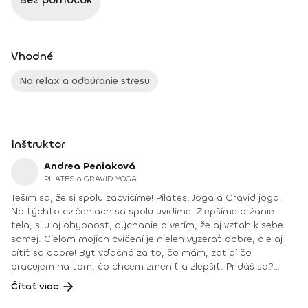
Vhodné
Na relax a odbúranie stresu
Inštruktor
Andrea Peniaková
PILATES a GRAVID YOGA
Teším sa, že si spolu zacvičíme! Pilates, Joga a Gravid joga.
Na týchto cvičeniach sa spolu uvidíme. Zlepšíme držanie
tela, silu aj ohybnosť, dýchanie a verím, že aj vzťah k sebe
samej. Cieľom mojich cvičení je nielen vyzerať dobre, ale aj
cítiť sa dobre! Byť vďačná za to, čo mám, zatiaľ čo
pracujem na tom, čo chcem zmeniť a zlepšiť. Pridáš sa?
Teším sa na teba na online lekciách vo Fitshakeri, aj vo
Čítať viac
Fitshaker podcaste! Taktiež osobne na mojich hodinách v
Bratislave alebo na pobytoch, ktoré organizujem na