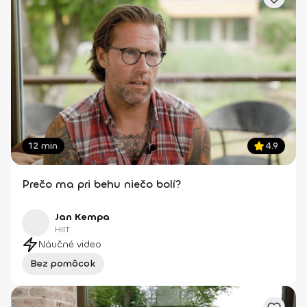
12 min
4.9
Prečo ma pri behu niečo bolí?
Jan Kempa
HIIT
Náučné video
Bez pomôcok