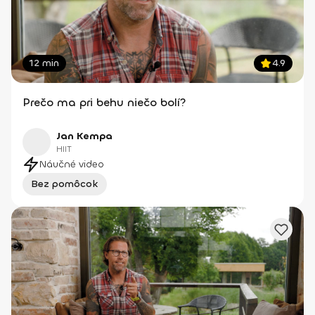
12 min
4.9
Prečo ma pri behu niečo bolí?
Jan Kempa
HIIT
Náučné video
Bez pomôcok