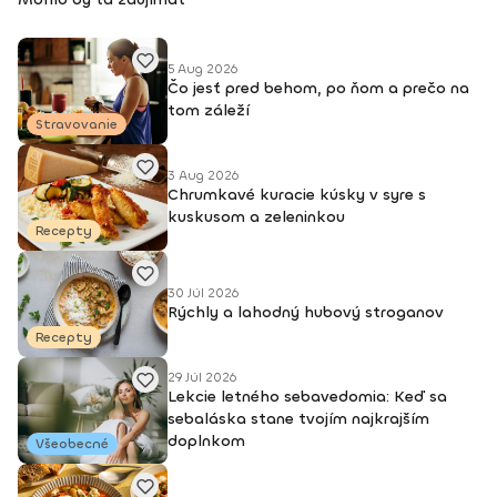
academy), Trnava, 2004 • Kurz tanečnej a pohybovej terapie
(OZ Arte
5 Aug 2026
Čo jesť pred behom, po ňom a prečo na
tom záleží
Stravovanie
3 Aug 2026
Chrumkavé kuracie kúsky v syre s
kuskusom a zeleninkou
Recepty
30 Júl 2026
Rýchly a lahodný hubový stroganov
Recepty
29 Júl 2026
Lekcie letného sebavedomia: Keď sa
sebaláska stane tvojím najkrajším
doplnkom
Všeobecné