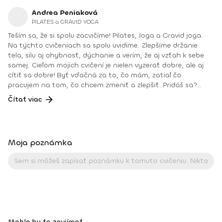
Andrea Peniaková
PILATES a GRAVID YOGA
Teším sa, že si spolu zacvičíme! Pilates, Joga a Gravid joga.
Na týchto cvičeniach sa spolu uvidíme. Zlepšíme držanie
tela, silu aj ohybnosť, dýchanie a verím, že aj vzťah k sebe
samej. Cieľom mojich cvičení je nielen vyzerať dobre, ale aj
cítiť sa dobre! Byť vďačná za to, čo mám, zatiaľ čo
pracujem na tom, čo chcem zmeniť a zlepšiť. Pridáš sa?
Teším sa na teba na online lekciách vo Fitshakeri, aj vo
Čítať viac
Fitshaker podcaste! Taktiež osobne na mojich hodinách v
Bratislave alebo na pobytoch, ktoré organizujem na
Slovensku aj v zahraničí. Môj rozvrh a info o mne nájdeš na
týchto stránkach: FB: www.facebook.com/flowandrea9 IG :
Moja poznámka
@andrea_mindfulflow Dosiahnuté vzdelanie: • Špecializačný
kurz Pilates inštruktor (FACE CZECH academy), Brno, 2013 •
IYN certificate – Mindfulness Yoga Instructor (mesačný
intenzívny výcvik v Španielsku a následné ročné štúdium),
BodhiYoga school, 2016 • Výcvik jogovej terapie pod vedením
M. Ďuriša, Bratislava, júl 2017 • Gravid Yoga špecializácia,
Akadémia Powerjoga Slovensko, Piešťany, 2018 • Inštruktor
Aerobiku, Step aerobiku, Cvičenia s pomôckami (FACE CZECH
Mohlo by ťa zaujímať