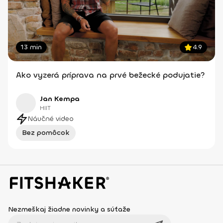
13 min
4.9
Ako vyzerá príprava na prvé bežecké podujatie?
Jan Kempa
HIIT
Náučné video
Bez pomôcok
Nezmeškaj žiadne novinky a súťaže