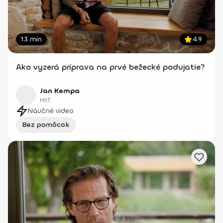
13 min
4.9
Ako vyzerá príprava na prvé bežecké podujatie?
Jan Kempa
HIIT
Náučné video
Bez pomôcok