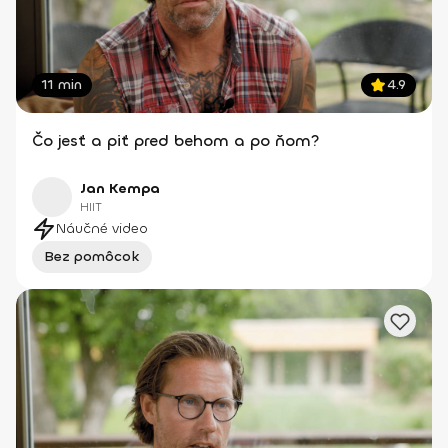
11 min
4.9
Čo jesť a piť pred behom a po ňom?
Jan Kempa
HIIT
Náučné video
Bez pomôcok