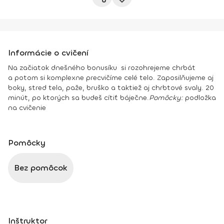
Informácie o cvičení
Na začiatok dnešného bonusíku si rozohrejeme chrbát
a potom si komplexne precvičíme celé telo. Zaposilňujeme aj
boky, stred tela, paže, bruško a taktiež aj chrbtové svaly. 20
minút, po ktorých sa budeš cítiť báječne.
Pomôcky:
podložka
na cvičenie
Pomôcky
Bez pomôcok
Inštruktor