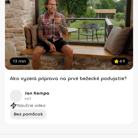
13 min
4.9
Ako vyzerá príprava na prvé bežecké podujatie?
Jan Kempa
HIIT
Náučné video
Bez pomôcok