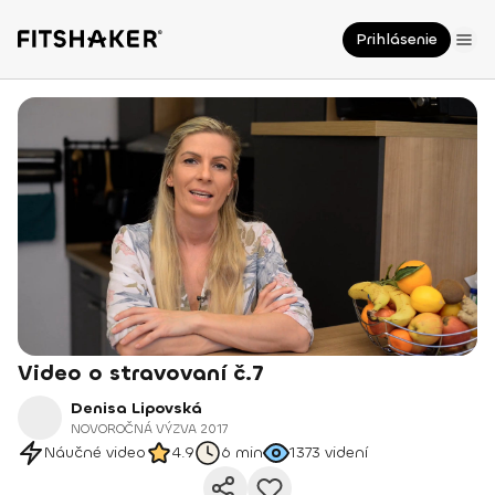
Prihlásenie
Video o stravovaní č.7
Denisa Lipovská
NOVOROČNÁ VÝZVA 2017
Náučné video
4.9
6 min
1373
videní