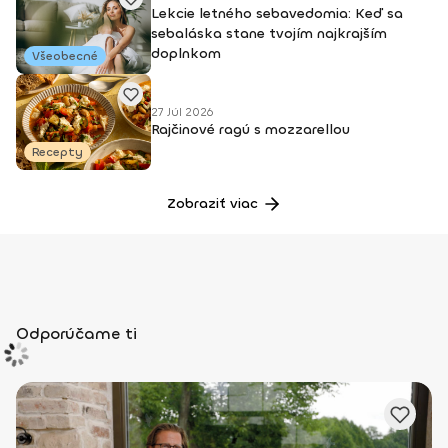
Lekcie letného sebavedomia: Keď sa
sebaláska stane tvojím najkrajším
doplnkom
Všeobecné
27 Júl 2026
Rajčinové ragú s mozzarellou
Recepty
Zobraziť viac
Odporúčame ti