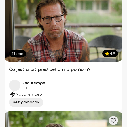
11 min
4.9
Čo jesť a piť pred behom a po ňom?
Jan Kempa
HIIT
Náučné video
Bez pomôcok