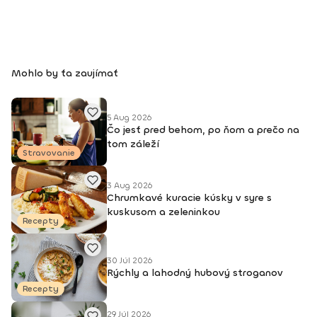
Mohlo by ťa zaujímať
5 Aug 2026
Čo jesť pred behom, po ňom a prečo na
tom záleží
Stravovanie
3 Aug 2026
Chrumkavé kuracie kúsky v syre s
kuskusom a zeleninkou
Recepty
30 Júl 2026
Rýchly a lahodný hubový stroganov
Recepty
29 Júl 2026