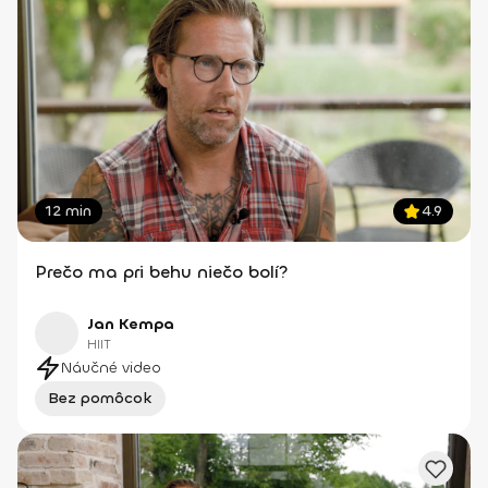
12 min
4.9
Prečo ma pri behu niečo bolí?
Jan Kempa
HIIT
Náučné video
Bez pomôcok