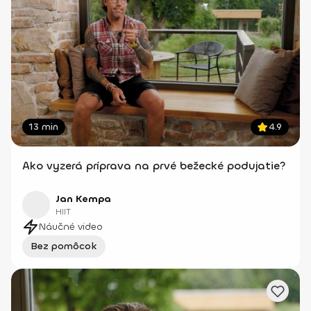
13 min
4.9
Ako vyzerá príprava na prvé bežecké podujatie?
Jan Kempa
HIIT
Náučné video
Bez pomôcok