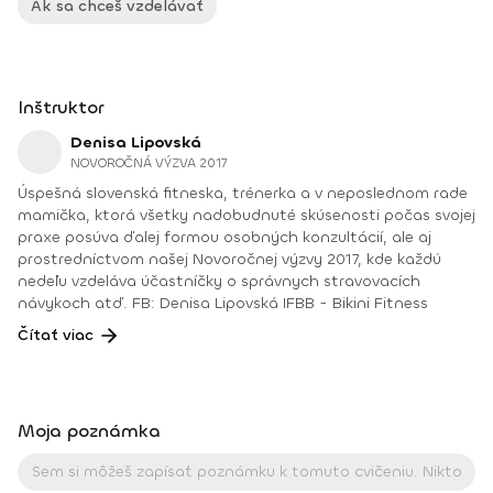
Ak sa chceš vzdelávať
Inštruktor
Denisa Lipovská
NOVOROČNÁ VÝZVA 2017
Úspešná slovenská fitneska, trénerka a v neposlednom rade
mamička, ktorá všetky nadobudnuté skúsenosti počas svojej
praxe posúva ďalej formou osobných konzultácií, ale aj
prostredníctvom našej Novoročnej výzvy 2017, kde každú
nedeľu vzdeláva účastníčky o správnych stravovacích
návykoch atď. FB: Denisa Lipovská IFBB - Bikini Fitness
Čítať viac
Moja poznámka