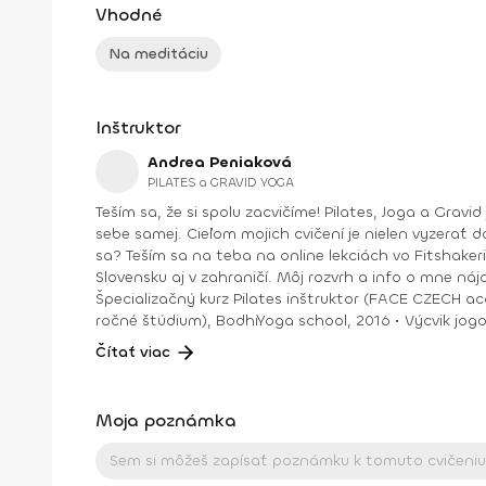
Vhodné
Na meditáciu
Inštruktor
Andrea Peniaková
PILATES a GRAVID YOGA
Teším sa, že si spolu zacvičíme! Pilates, Joga a Gravid joga. Na týchto cvičeniach sa spolu uvidíme. Zlepšíme držanie tela, silu aj ohybnosť, dýchanie a verím, že aj vzťah k
sebe samej. Cieľom mojich cvičení je nielen vyzerať do
sa? Teším sa na teba na online lekciách vo Fitshakeri, aj vo Fitshaker podcaste! Taktiež osobne na mojich hodinách v Bratislave alebo na pobytoch, ktoré organizujem na
Slovensku aj v zahraničí. Môj rozvrh a info o mne nájdeš na týchto stránkach: FB: www.facebook.com/flowandr
Špecializačný kurz Pilates inštruktor (FACE CZECH academy), Brno, 2013 • IYN certificate – Mindfulness Yoga Instructor (mes
ročné štúdium), BodhiYoga school, 2016 • Výcvik jogovej terapie pod vedením M. Ďuriša, Bratislava, júl 2017 • Gravid Yoga špecializácia, Akadémia Powerjoga Slovensko,
Čítať viac
Moja poznámka