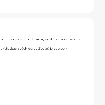
me a naplno to preciťujeme, dostávame do svojho
me (všetkých tých darov života) je cestou k