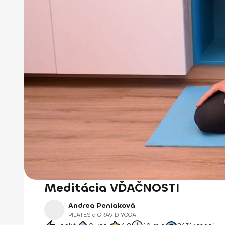
Meditácia VĎAČNOSTI
Andrea Peniaková
PILATES a GRAVID YOGA