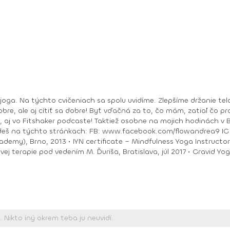
bre, ale aj cítiť sa dobre! Byť vďačná za to, čo mám, zatiaľ čo pracu
ea9 IG : @andrea_mindfulflow Dosiahnuté vzdelanie: •
ačný intenzívny výcvik v Španielsku a následné
Piešťany, 2018 • I