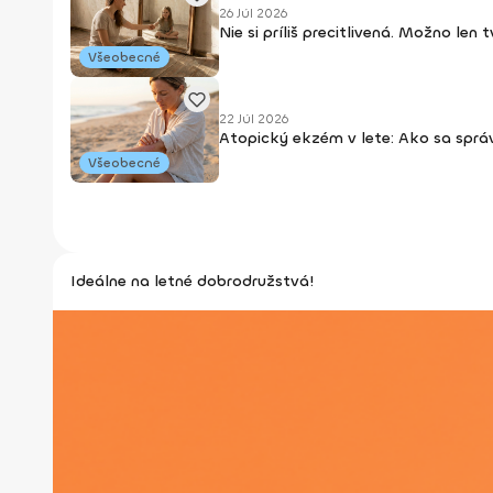
26 Júl 2026
Nie si príliš precitlivená. Možno len
Všeobecné
22 Júl 2026
Atopický ekzém v lete: Ako sa sprá
Všeobecné
Ideálne na letné dobrodružstvá!