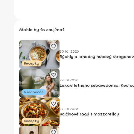
Mohlo by ťa zaujímať
30 Júl 2026
Rýchly a lahodný hubový stroganov
Recepty
29 Júl 2026
Lekcie letného sebavedomia: Keď s
Všeobecné
27 Júl 2026
Rajčinové ragú s mozzarellou
Recepty