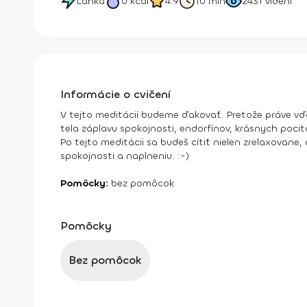
Ľahká
0
kcal
4.9
10 min
2431
videní
Informácie o cvičení
V tejto meditácii budeme ďakovať. Pretože práve v
tela záplavu spokojnosti, endorfínov, krásnych pocit
Po tejto meditácii sa budeš cítiť nielen zrelaxovane
spokojnosti a naplneniu. :-)
Pomôcky:
bez pomôcok
Pomôcky
Bez pomôcok