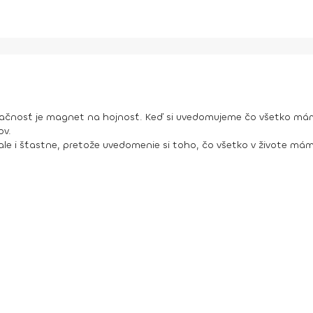
ďačnosť je magnet na hojnosť. Keď si uvedomujeme čo všetko má
ov.
, ale i šťastne, pretože uvedomenie si toho, čo všetko v živote má