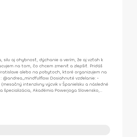
jem na tom, čo chcem zmeniť a zlepšiť. Pridáš
nštruktor Aerobiku, Step aerobiku, Cvičenia s pomôckami (FACE CZECH academy), Trnava, 2004 • Kurz tanečnej a pohybovej terapie (OZ Arte