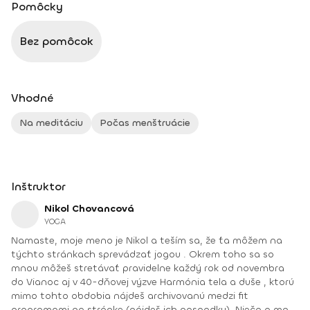
Pomôcky
Bez pomôcok
Vhodné
Na meditáciu
Počas menštruácie
Inštruktor
Nikol Chovancová
YOGA
Namaste, moje meno je Nikol a teším sa, že ťa môžem na
týchto stránkach sprevádzať jogou . Okrem toho sa so
mnou môžeš stretávať pravidelne každý rok od novembra
do Vianoc aj v 40-dňovej výzve Harmónia tela a duše , ktorú
mimo tohto obdobia nájdeš archivovanú medzi fit
programami na stránke (nájdeš ich naspodku). Niečo o mne.