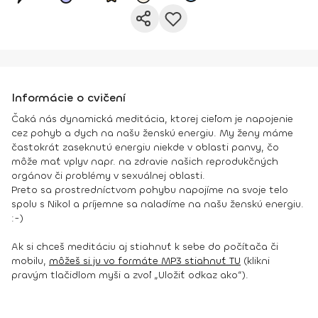
Informácie o cvičení
Čaká nás dynamická meditácia, ktorej cieľom je napojenie
cez pohyb a dych na našu ženskú energiu. My ženy máme
častokrát zaseknutú energiu niekde v oblasti panvy, čo
môže mať vplyv napr. na zdravie našich reprodukčných
orgánov či problémy v sexuálnej oblasti.
Preto sa prostredníctvom pohybu napojíme na svoje telo
spolu s Nikol a príjemne sa naladíme na našu ženskú energiu.
:-)
Ak si chceš meditáciu aj stiahnuť k sebe do počítača či
mobilu,
môžeš si ju vo formáte MP3 stiahnuť TU
(klikni
pravým tlačidlom myši a zvoľ „Uložiť odkaz ako“).