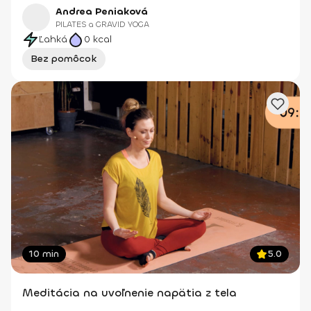
Andrea Peniaková
PILATES a GRAVID YOGA
Ľahká
0
kcal
Bez pomôcok
10 min
5.0
Meditácia na uvoľnenie napätia z tela