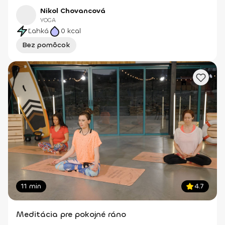
Nikol Chovancová
YOGA
Ľahká
0
kcal
Bez pomôcok
11 min
4.7
Meditácia pre pokojné ráno