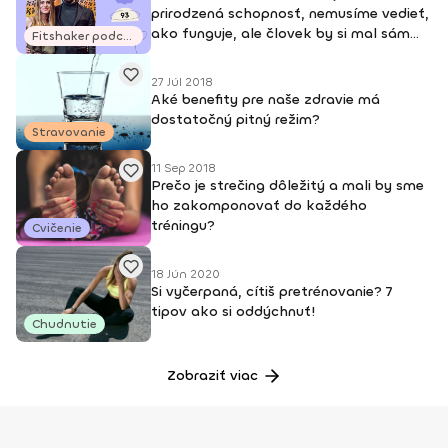
prirodzená schopnosť, nemusíme vedieť,
ako funguje, ale človek by si mal sám
Fitshaker podcasty
vyskúšať, čo v tomto stave zažíva.“
27 Júl 2018
Aké benefity pre naše zdravie má
dostatočný pitný režim?
Stravovanie
11 Sep 2018
Prečo je strečing dôležitý a mali by sme
ho zakomponovať do každého
tréningu?
Cvičenie
18 Jún 2020
Si vyčerpaná, cítiš pretrénovanie? 7
tipov ako si oddýchnuť!
Chudnutie
Zobraziť viac