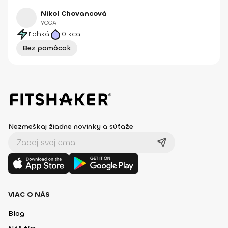
Nikol Chovancová
YOGA
Ľahká
0
kcal
Bez pomôcok
Nezmeškaj žiadne novinky a súťaže
VIAC O NÁS
Blog