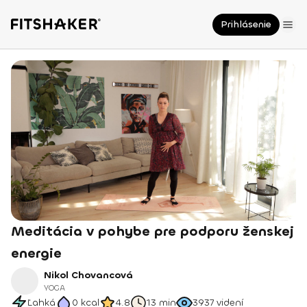
Prihlásenie
Meditácia v pohybe pre podporu ženskej
energie
Nikol Chovancová
YOGA
Ľahká
0
kcal
4.8
13 min
3937
videní