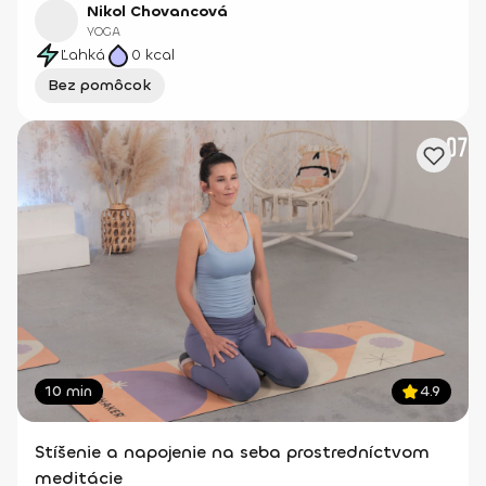
Nikol Chovancová
YOGA
Ľahká
0
kcal
Bez pomôcok
10 min
4.9
Stíšenie a napojenie na seba prostredníctvom
meditácie