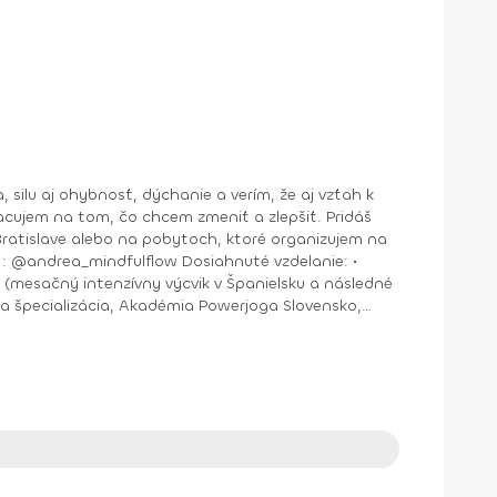
jem na tom, čo chcem zmeniť a zlepšiť. Pridáš
nštruktor Aerobiku, Step aerobiku, Cvičenia s pomôckami (FACE CZECH academy), Trnava, 2004 • Kurz tanečnej a pohybovej terapie (OZ Arte