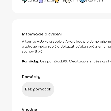
Ľahká
0
kcal
4.8
7 min
2723
videní
Informácie o cvičení
V tomto videjku si spolu s Andrejkou prejdeme príje
a zdravie niečo robiť a dokázať vďaka správnemu nas
stanovíš! ;-)
Pomôcky:
bez pomôcok
PS: Meditáciu si môžeš aj s
Pomôcky
Bez pomôcok
Vhodné