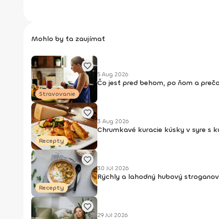
Mohlo by ťa zaujímať
5 Aug 2026
Čo jesť pred behom, po ňom a prečo
Stravovanie
3 Aug 2026
Chrumkavé kuracie kúsky v syre s 
Recepty
30 Júl 2026
Rýchly a lahodný hubový stroganov
Recepty
29 Júl 2026