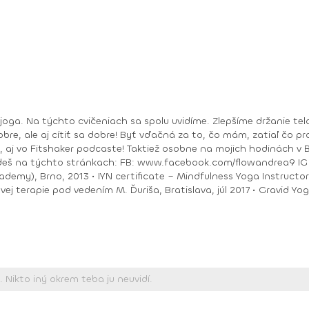
bre, ale aj cítiť sa dobre! Byť vďačná za to, čo mám, zatiaľ čo pracu
ea9 IG : @andrea_mindfulflow Dosiahnuté vzdelanie: •
ačný intenzívny výcvik v Španielsku a následné
Piešťany, 2018 • I