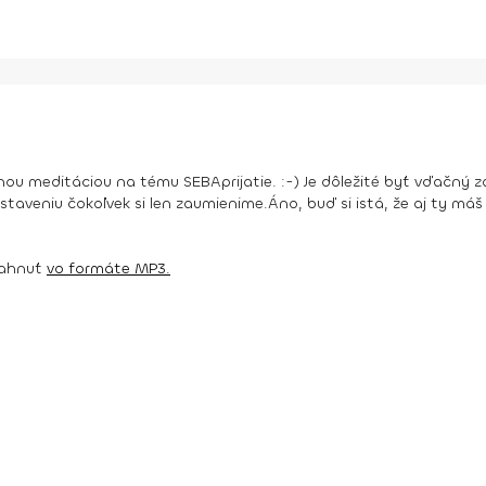
mnou meditáciou na tému SEBAprijatie. :-) Je dôležité byť vďačný
taveniu čokoľvek si len zaumienime.
Áno, buď si istá, že aj ty máš 
tiahnuť
vo formáte MP3.