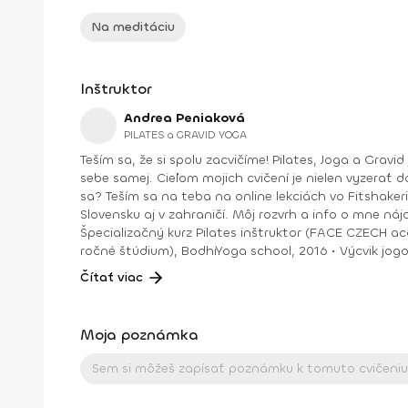
Na meditáciu
Inštruktor
Andrea Peniaková
PILATES a GRAVID YOGA
Teším sa, že si spolu zacvičíme! Pilates, Joga a Gravid joga. Na týchto cvičeniach sa spolu uvidíme. Zlepšíme držanie tela, silu aj ohybnosť, dýchanie a verím, že aj vzťah k
sebe samej. Cieľom mojich cvičení je nielen vyzerať do
sa? Teším sa na teba na online lekciách vo Fitshakeri, aj vo Fitshaker podcaste! Taktiež osobne na mojich hodinách v Bratislave alebo na pobytoch, ktoré organizujem na
Slovensku aj v zahraničí. Môj rozvrh a info o mne nájdeš na týchto stránkach: FB: www.facebook.com/flowandr
Špecializačný kurz Pilates inštruktor (FACE CZECH academy), Brno, 2013 • IYN certificate – Mindfulness Yoga Instructor (mes
ročné štúdium), BodhiYoga school, 2016 • Výcvik jogovej terapie pod vedením M. Ďuriša, Bratislava, júl 2017 • Gravid Yoga špecializácia, Akadémia Powerjoga Slovensko,
Čítať viac
Moja poznámka