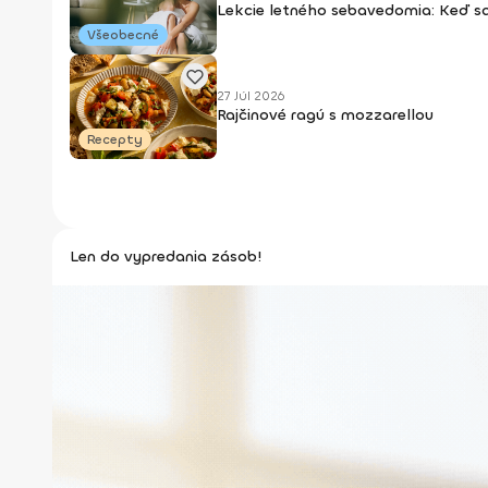
Lekcie letného sebavedomia: Keď s
Všeobecné
27 Júl 2026
Rajčinové ragú s mozzarellou
Recepty
Len do vypredania zásob!