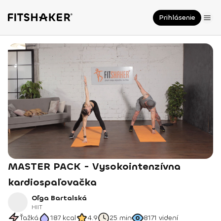
Prihlásenie
MASTER PACK - Vysokointenzívna
kardiospaľovačka
Oľga Bartalská
HIIT
Ťažká
187
kcal
4.9
25 min
8171
videní