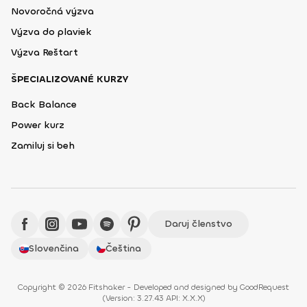
Novoročná výzva
Výzva do plaviek
Výzva Reštart
ŠPECIALIZOVANÉ KURZY
Back Balance
Power kurz
Zamiluj si beh
Daruj členstvo
Slovenčina
Čeština
Copyright © 2026 Fitshaker - Developed and designed by
GoodRequest
(
Version: 3.27.43 API: X.X.X
)