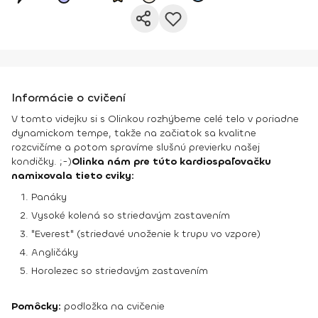
Informácie o cvičení
V tomto videjku si s Olinkou rozhýbeme celé telo v poriadne
dynamickom tempe, takže na začiatok sa kvalitne
rozcvičíme a potom spravíme slušnú previerku našej
kondičky. ;-)
Olinka nám pre túto kardiospaľovačku
namixovala tieto cviky:
Panáky
Vysoké kolená so striedavým zastavením
"Everest" (striedavé unoženie k trupu vo vzpore)
Angličáky
Horolezec so striedavým zastavením
Pomôcky:
podložka na cvičenie