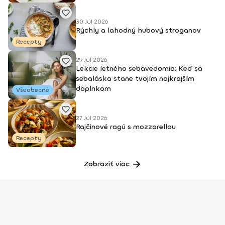
30 Júl 2026
Rýchly a lahodný hubový stroganov
Recepty
29 Júl 2026
Lekcie letného sebavedomia: Keď sa
sebaláska stane tvojím najkrajším
doplnkom
Všeobecné
27 Júl 2026
Rajčinové ragú s mozzarellou
Recepty
Zobraziť viac