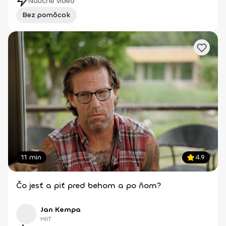
Náučné video
Bez pomôcok
11 min
4.9
Čo jesť a piť pred behom a po ňom?
Jan Kempa
HIIT