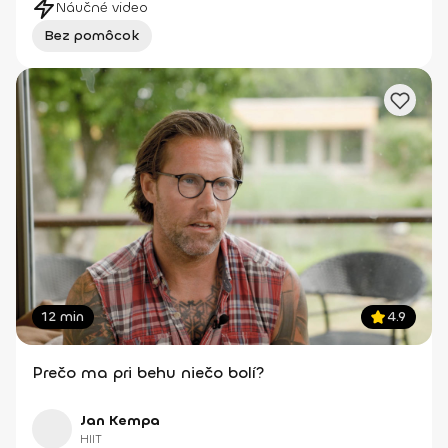
Náučné video
Bez pomôcok
12 min
4.9
Prečo ma pri behu niečo bolí?
Jan Kempa
HIIT