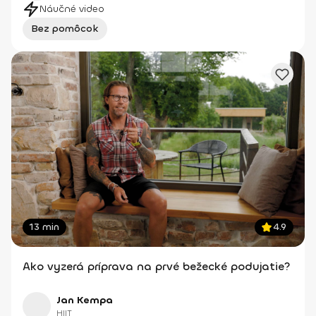
Náučné video
Bez pomôcok
13 min
4.9
Ako vyzerá príprava na prvé bežecké podujatie?
Jan Kempa
HIIT