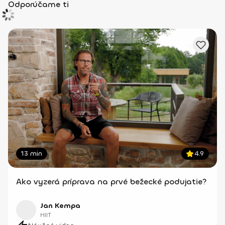
Odporúčame ti
13 min
4.9
Ako vyzerá príprava na prvé bežecké podujatie?
Jan Kempa
HIIT