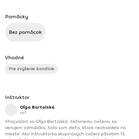
Pomôcky
Bez pomôcok
Vhodné
Pre zvýšenie kondície
Inštruktor
Oľga Bartalská
HIIT
Ahoj,volám sa Oľga Bartalská. Aktívnemu cvičeniu sa
venujem odmalička, bola som dieťa, ktoré neobsedelo na
mieste. Ako inštruktorka skupinových cvičení pôsobím 15