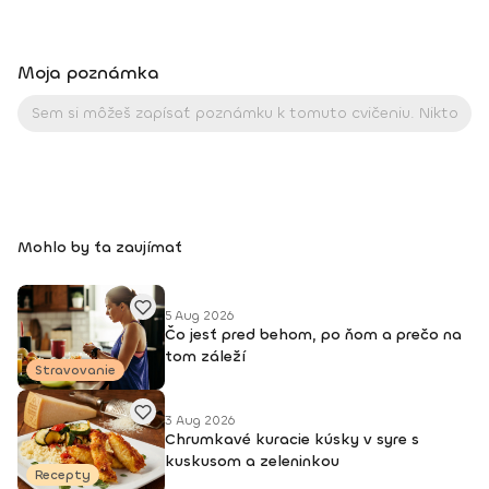
Moja poznámka
Mohlo by ťa zaujímať
5 Aug 2026
Čo jesť pred behom, po ňom a prečo na
tom záleží
Stravovanie
3 Aug 2026
Chrumkavé kuracie kúsky v syre s
kuskusom a zeleninkou
Recepty