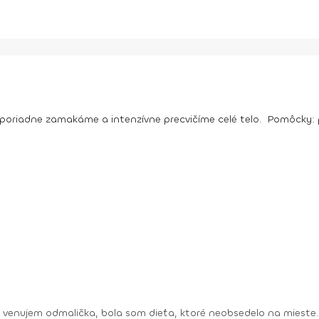
 poriadne zamakáme a intenzívne precvičíme celé telo.
Pomôcky:
a venujem odmalička, bola som dieťa, ktoré neobsedelo na mieste.