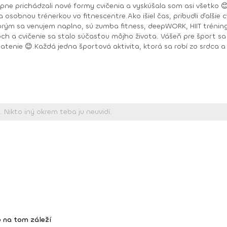
upne prichádzali nové formy cvičenia a vyskúšala som asi všetko 
 osobnou trénerkou vo fitnescentre.Ako išiel čas, pribudli ďalšie 
ktorým sa venujem naplno, sú zumba fitness, deepWORK, HIIT tréni
h a cvičenie sa stalo súčasťou môjho života. Vášeň pre šport sa 
latenie 😊.Každá jedna športová aktivita, ktorá sa robí zo srdca a s
Toning, Zumba Gold, Zumba Tonic DEEPWORK PORT DE BRAS PILOXING CORE LEVEL 1, 2 FITNESS TRÉNER 3
 na tom záleží