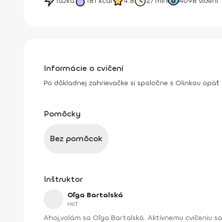
Ťažká
181
kcal
4.8
27 min
4098
videní
Informácie o cvičení
Po dôkladnej zahrievačke si spoločne s Olinkou opäť
Pomôcky
Bez pomôcok
Inštruktor
Oľga Bartalská
HIIT
Ahoj,volám sa Oľga Bartalská. Aktívnemu cvičeniu s