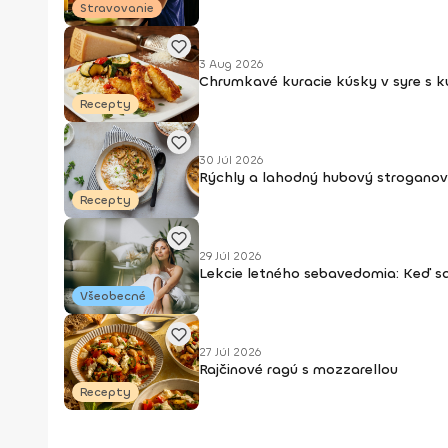
Stravovanie
3 Aug 2026
Chrumkavé kuracie kúsky v syre s 
Recepty
30 Júl 2026
Rýchly a lahodný hubový stroganov
Recepty
29 Júl 2026
Lekcie letného sebavedomia: Keď s
Všeobecné
27 Júl 2026
Rajčinové ragú s mozzarellou
Recepty