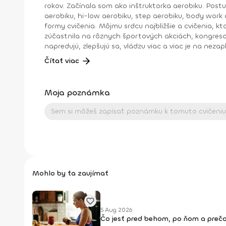
rokov. Začínala som ako inštruktorka aerobiku. Post
aerobiku, hi-low aerobiku, step aerobiku, body work a
formy cvičenia. Môjmu srdcu najbližšie a cvičenia, 
zúčastnila na rôznych športových akciách, kongresoc
napredujú, zlepšujú sa, vládzu viac a viac je na nezap
:).Dosiahnuté vzdelanie: IFFA licencia B, Dance aerobik, Hi-low aerobik,Funky aerobik, Step aerobik, Latino aerobik, Body Work FACE –Bosu ZUMBA FITNES – B1, B2, Zumba
Čítať viac
Moja poznámka
Mohlo by ťa zaujímať
5 Aug 2026
Čo jesť pred behom, po ňom a prečo