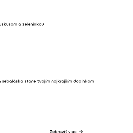
kuskusom a zeleninkou
a sebaláska stane tvojím najkrajším doplnkom
Zobraziť viac