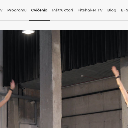
v
Programy
Cvičenia
Inštruktori
Fitshaker TV
Blog
E-