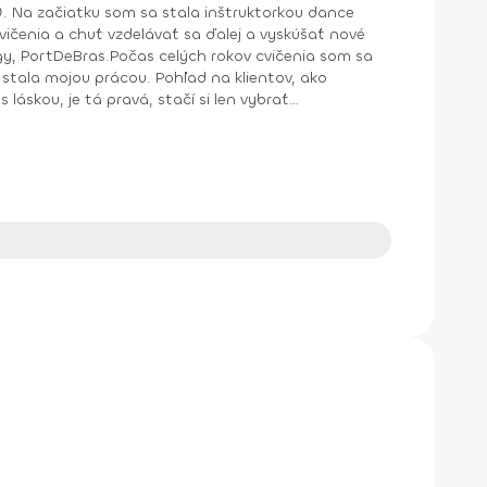
. Na začiatku som sa stala inštruktorkou dance
cvičenia a chuť vzdelávať sa ďalej a vyskúšať nové
ngy, PortDeBras.Počas celých rokov cvičenia som sa
stala mojou prácou. Pohľad na klientov, ako
 láskou, je tá pravá, stačí si len vybrať