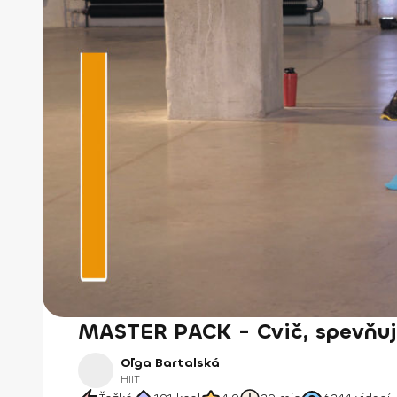
MASTER PACK - Cvič, spevňuj,
Oľga Bartalská
HIIT