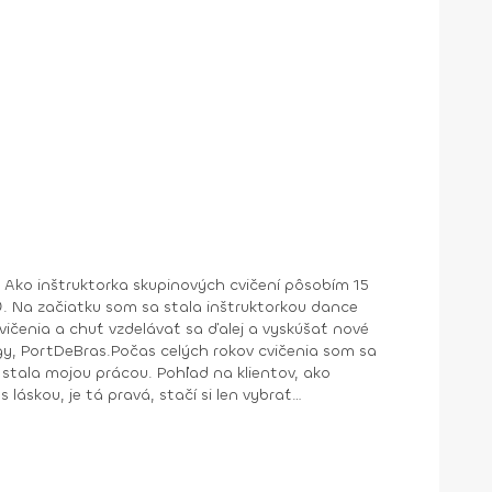
 Ako inštruktorka skupinových cvičení pôsobím 15
. Na začiatku som sa stala inštruktorkou dance
cvičenia a chuť vzdelávať sa ďalej a vyskúšať nové
ngy, PortDeBras.Počas celých rokov cvičenia som sa
stala mojou prácou. Pohľad na klientov, ako
 láskou, je tá pravá, stačí si len vybrať