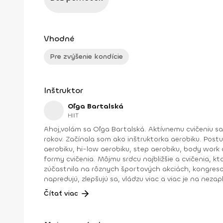
Vhodné
Pre zvýšenie kondície
Inštruktor
Oľga Bartalská
HIIT
Ahoj,volám sa Oľga Bartalská. Aktívnemu cvičeniu s
rokov. Začínala som ako inštruktorka aerobiku. Post
aerobiku, hi-low aerobiku, step aerobiku, body work a
formy cvičenia. Môjmu srdcu najbližšie a cvičenia, 
zúčastnila na rôznych športových akciách, kongresoc
napredujú, zlepšujú sa, vládzu viac a viac je na nezap
:).Dosiahnuté vzdelanie: IFFA licencia B, Dance aerobik, Hi-low aerobik,Funky aerobik, Step aerobik, Latino aerobik, Body Work FACE –Bosu ZUMBA FITNES – B1, B2, Zumba
Čítať viac