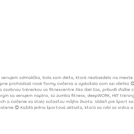
a venujem odmalička, bola som dieťa, ktoré neobsedelo na mieste.
upne prichádzali nové formy cvičenia a vyskúšala som asi všetko 
 osobnou trénerkou vo fitnescentre.Ako išiel čas, pribudli ďalšie 
ktorým sa venujem naplno, sú zumba fitness, deepWORK, HIIT tréni
h a cvičenie sa stalo súčasťou môjho života. Vášeň pre šport sa 
latenie 😊.Každá jedna športová aktivita, ktorá sa robí zo srdca a s
Toning, Zumba Gold, Zumba Tonic DEEPWORK PORT DE BRAS PILOXING CORE LEVEL 1, 2 FITNESS TRÉNER 3