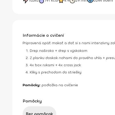
Ťažká
191
kcal
4.9
29 min
6244
videní
Informácie o cvičení
Pripravená opäť makať a dať si s nami intenzívny za
Drep naširoko + drep s výskokom
Z planku doskok nohami do pravého uhla + presu
4x box rukami + 4x cross jack
Kliky s prechodom do striešky
Pomôcky:
podložka na cvičenie
Pomôcky
Bez pomôcok