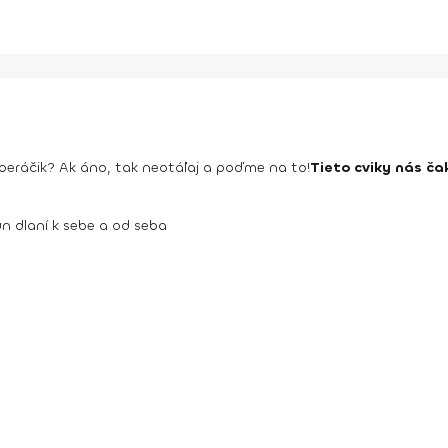
beráčik? Ak áno, tak neotáľaj a poďme na to!
Tieto cviky nás ča
n dlaní k sebe a od seba