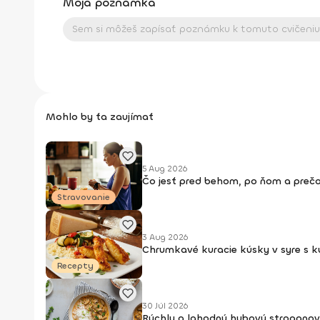
Moja poznámka
Mohlo by ťa zaujímať
5 Aug 2026
Čo jesť pred behom, po ňom a prečo
Stravovanie
3 Aug 2026
Chrumkavé kuracie kúsky v syre s 
Recepty
30 Júl 2026
Rýchly a lahodný hubový stroganov