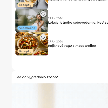
Recepty
29 Júl 2026
Lekcie letného sebavedomia: Keď s
Všeobecné
27 Júl 2026
Rajčinové ragú s mozzarellou
Recepty
Len do vypredania zásob!