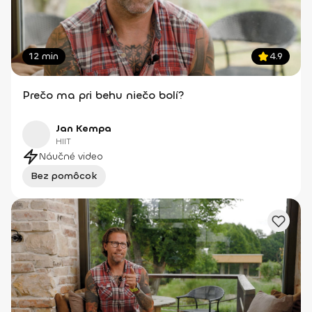
12 min
4.9
Prečo ma pri behu niečo bolí?
Jan Kempa
HIIT
Náučné video
Bez pomôcok