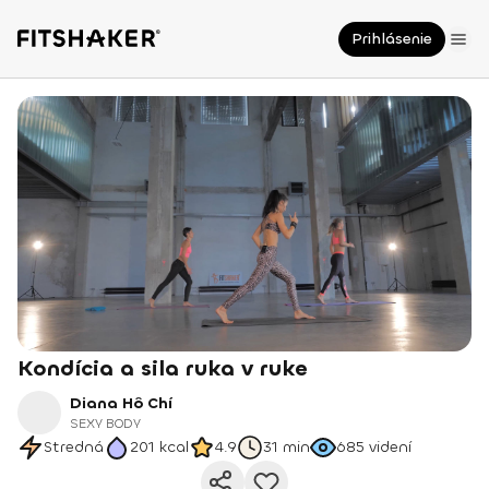
Prihlásenie
Kondícia a sila ruka v ruke
Diana Hô Chí
SEXY BODY
Stredná
201
kcal
4.9
31 min
685
videní