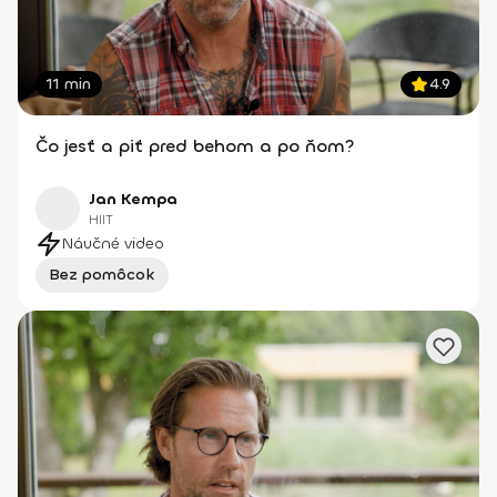
11 min
4.9
Čo jesť a piť pred behom a po ňom?
Jan Kempa
HIIT
Náučné video
Bez pomôcok