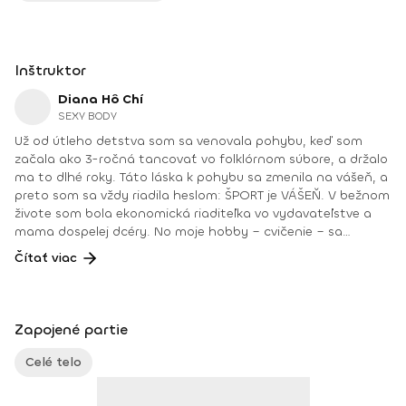
Inštruktor
Diana Hô Chí
SEXY BODY
Už od útleho detstva som sa venovala pohybu, keď som
začala ako 3-ročná tancovať vo folklórnom súbore, a držalo
ma to dlhé roky. Táto láska k pohybu sa zmenila na vášeň, a
preto som sa vždy riadila heslom: ŠPORT je VÁŠEŇ. V bežnom
živote som bola ekonomická riaditeľka vo vydavateľstve a
mama dospelej dcéry. No moje hobby – cvičenie – sa
dostávalo do popredia už dlhé roky. Takmer dennodenne
Čítať viac
som viedla skupinové tréningy a pre svojich klientov som
organizovala viachodinové eventy, fit a wellness pobyty. V
roku 2018 som získala ocenenie od portálu cvicte.sk
Fitleader – skupinový tréner nováčik 2018. No oveľa väčším
Zapojené partie
ocenením bola vždy pre mňa pozitívna spätná väzba od
klientov. • YOGA teacher RYT@200 • POWER YOGA inštruktor
Celé telo
• Kondičný tréner 1. kv. stupňa • Certifikovaná lektorka
skupinových cvičení bodyART Basic, bodyART, Stretch, BAX –