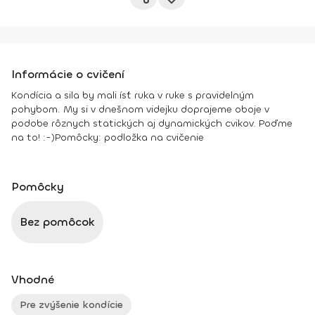
Informácie o cvičení
Kondícia a sila by mali ísť ruka v ruke s pravidelným
pohybom. My si v dnešnom videjku doprajeme oboje v
podobe rôznych statických aj dynamických cvikov. Poďme
na to! :-)
Pomôcky:
podložka na cvičenie
Pomôcky
Bez pomôcok
Vhodné
Pre zvýšenie kondície