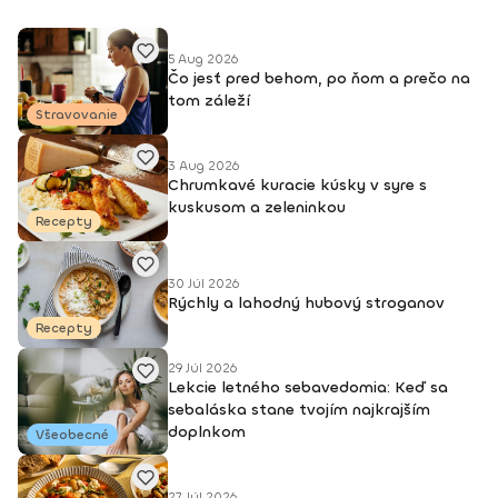
5 Aug 2026
Čo jesť pred behom, po ňom a prečo na
tom záleží
Stravovanie
3 Aug 2026
Chrumkavé kuracie kúsky v syre s
kuskusom a zeleninkou
Recepty
30 Júl 2026
Rýchly a lahodný hubový stroganov
Recepty
29 Júl 2026
Lekcie letného sebavedomia: Keď sa
sebaláska stane tvojím najkrajším
doplnkom
Všeobecné
27 Júl 2026