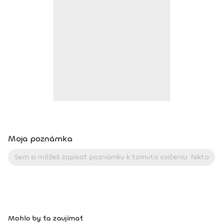
bodyART Cross, deepWORK, STRONG by Zumba, Jump
Bungee Workout, POUNDFIT Instagram: di_hochi, Facebook:
Diana Hô Chí Facebook skupina: ŠPORT je VÁŠEŇ
Moja poznámka
Mohlo by ťa zaujímať