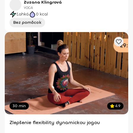
Zuzana Klingrová
YOGA
Ľahká
0
kcal
Bez pomôcok
30 min
4.9
Zlepšenie flexibility dynamickou jogou