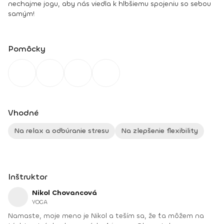
nechajme jogu, aby nás viedla k hlbšiemu spojeniu so sebou
samým!
Pomôcky
Vhodné
Na relax a odbúranie stresu
Na zlepšenie flexibility
Inštruktor
Nikol Chovancová
YOGA
Namaste, moje meno je Nikol a teším sa, že ťa môžem na