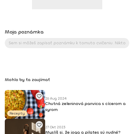
Moja poznámka
Mohlo by ťa zaujímať
26 Aug 2024
Chutná zeleninová panvica s cícerom a
syrom
Recepty
27 Okt 2023
Myslíš si, že joga a pilates sú nudné?