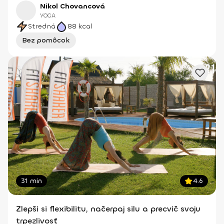
Nikol Chovancová
YOGA
Stredná
88
kcal
Bez pomôcok
31 min
4.6
Zlepši si flexibilitu, načerpaj silu a precvič svoju
trpezlivosť