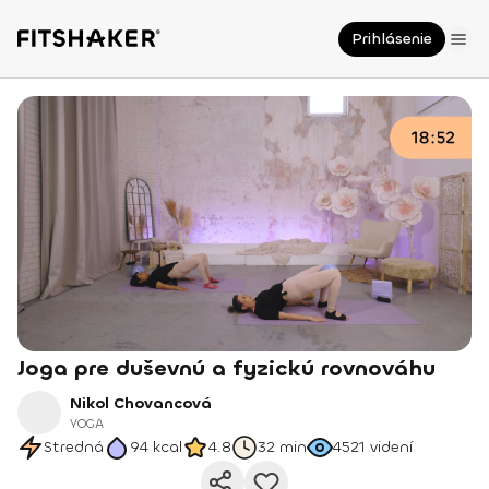
Prihlásenie
Joga pre duševnú a fyzickú rovnováhu
Nikol Chovancová
YOGA
Stredná
94
kcal
4.8
32 min
4521
videní