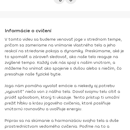
Informácie o cvičení
V tomto videu sa budeme venovať joge v strednom tempe,
pričom sa zameriame na vnímanie vlastného tela a jeho
reakcií na striedanie pokoja a dynamiky. Preskúmame, aké je
to spomaliť a zároveň sledovať, ako naše telo reaguje na
zvýšené tempo. Každý cvik nás spojí s naším vnútrom, a
môžeme ho vnímať ako spojenie s dušou alebo s niečím, čo
presahuje naše fyzické bytie.
Joga nám pomáha vyvolať emócie a niekedy aj potrebu
„vypustiť“ niečo von z nášho tela. Dovoľ svojmu telu cítiť a
prúdiť spôsobom, ktorý ti ukazuje. Tento prístup ti umožní
prežiť hĺbku a krásu jogového cvičenia, ktoré posilňuje
vnútornú rovnováhu a uvoľňuje energiu.
Priprav sa na skúmanie a harmonizáciu svojho tela a duše
prostredníctvom vedomého cvičenia. Poďme na to a