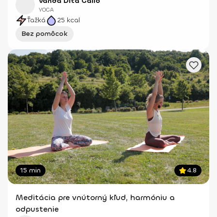
Vanda Dita Gallo
YOGA
Ťažká
25
kcal
Bez pomôcok
15 min
4.8
Meditácia pre vnútorný kľud, harmóniu a
odpustenie