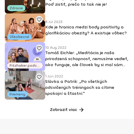
Poď zistiť, prečo to tak nie je!
Zdravie
8 Júl 2023
Kde je hranica medzi body positivity a
glorifikáciou obezity? A existuje vôbec?
Všeobecné
10 Aug 2022
Tomáš Eichler: „Meditácia je naša
prirodzená schopnosť, nemusíme vedieť,
ako funguje, ale človek by si mal sám
Fitshaker podcasty
vyskúšať, čo v tomto stave zažíva.“
1 Jún 2022
Slávka a Patrik: „Po všetkých
odcvičených tréningoch sa cítime
spokojní a šťastní.“
Premeny
Zobraziť viac