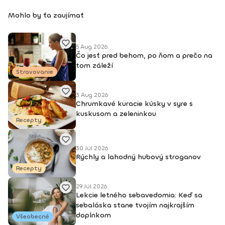
Mohlo by ťa zaujímať
5 Aug 2026
Čo jesť pred behom, po ňom a prečo na
tom záleží
Stravovanie
3 Aug 2026
Chrumkavé kuracie kúsky v syre s
kuskusom a zeleninkou
Recepty
30 Júl 2026
Rýchly a lahodný hubový stroganov
Recepty
29 Júl 2026
Lekcie letného sebavedomia: Keď sa
sebaláska stane tvojím najkrajším
doplnkom
Všeobecné