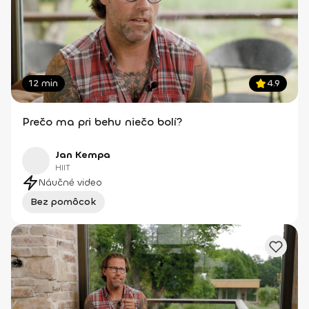
12 min
4.9
Prečo ma pri behu niečo bolí?
Jan Kempa
HIIT
Náučné video
Bez pomôcok