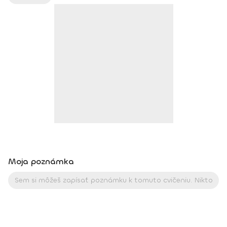
ako robia pokroky a ako im joga pomáha zlepšiť kvalitu ich
života. Joga je pre mňa cestou k sebapoznaniu, vnútornej
harmónii a zdravému fyzickému telu. Pomáha mi nahliadnuť
do svojho vnútra a zároveň otvoriť srdce a myseľ
k vonkajšiemu svetu. Vďaka nej je môj život krajší, lepší
a plnohodnotnejší. Viac info o mne a joge nájdete na mojej
stránke nikolchovancova.sk Dosiahnuté vzdelanie: Inštruktor
powerjogy, stupeň 1 a 2 – Powerjoga Akadémia Slovensko –
lektori: Bc. Michaela Hluchová (SR), Václav Krejčík (ČR)
Intenzívny odborný seminár Gravid jogy – lektor Ing. Dana
Beierová (ČR)
Moja poznámka