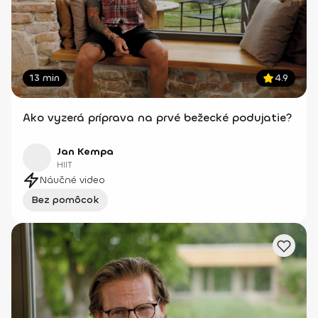
13 min
4.9
Ako vyzerá príprava na prvé bežecké podujatie?
Jan Kempa
HIIT
Náučné video
Bez pomôcok