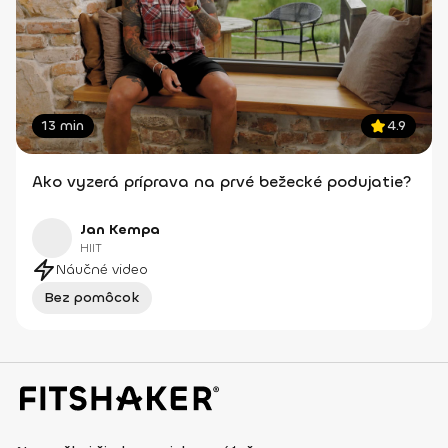
13 min
4.9
Ako vyzerá príprava na prvé bežecké podujatie?
Jan Kempa
HIIT
Náučné video
Bez pomôcok