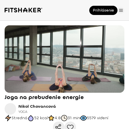
Prihlásenie
Joga na prebudenie energie
Nikol Chovancová
YOGA
Stredná
52
kcal
4.8
31 min
5579
videní