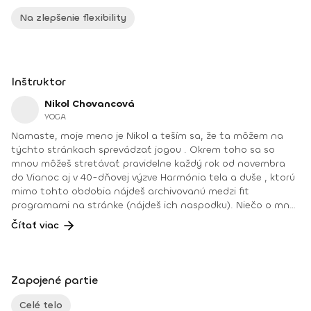
Na zlepšenie flexibility
Inštruktor
Nikol Chovancová
YOGA
Namaste, moje meno je Nikol a teším sa, že ťa môžem na
týchto stránkach sprevádzať jogou . Okrem toho sa so
mnou môžeš stretávať pravidelne každý rok od novembra
do Vianoc aj v 40-dňovej výzve Harmónia tela a duše , ktorú
mimo tohto obdobia nájdeš archivovanú medzi fit
programami na stránke (nájdeš ich naspodku). Niečo o mne.
Od detstva som sa venovala rôznym druhom pohybu, najmä
Čítať viac
tancu, pri ktorom som cítila slobodu a radosť. Neskôr som
cvičila aeróbne cvičenia a venovala sa zdravej výžive, až kým
som nenatrafila na jogu. V joge som našla všetko: radosť
z pohybu, uvoľnenie tela a mysle, spojenie so sebou
Zapojené partie
a odpovede na hlbšie otázky. Joge sa aktívne venujem od
roku 2008. Najväčšou odmenou je pre mňau učiť ľudí a vidieť
Celé telo