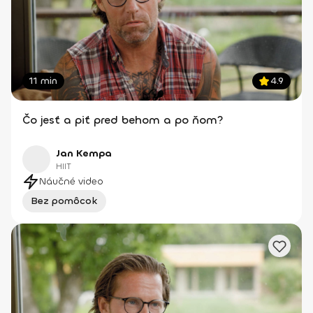
11 min
4.9
Čo jesť a piť pred behom a po ňom?
Jan Kempa
HIIT
Náučné video
Bez pomôcok