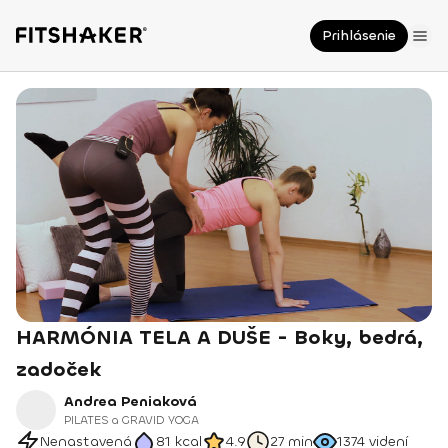
Prihlásenie
HARMÓNIA TELA A DUŠE - Boky, bedrá,
zadoček
Andrea Peniaková
PILATES a GRAVID YOGA
Nenastavená
81
kcal
4.9
27 min
1374
videní