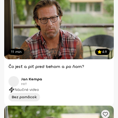
11 min
4.9
Čo jesť a piť pred behom a po ňom?
Jan Kempa
HIIT
Náučné video
Bez pomôcok