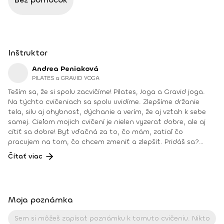
Inštruktor
Andrea Peniaková
PILATES a GRAVID YOGA
Teším sa, že si spolu zacvičíme! Pilates, Joga a Gravid joga.
Na týchto cvičeniach sa spolu uvidíme. Zlepšíme držanie
tela, silu aj ohybnosť, dýchanie a verím, že aj vzťah k sebe
samej. Cieľom mojich cvičení je nielen vyzerať dobre, ale aj
cítiť sa dobre! Byť vďačná za to, čo mám, zatiaľ čo
pracujem na tom, čo chcem zmeniť a zlepšiť. Pridáš sa?
Teším sa na teba na online lekciách vo Fitshakeri, aj vo
Čítať viac
Fitshaker podcaste! Taktiež osobne na mojich hodinách v
Bratislave alebo na pobytoch, ktoré organizujem na
Slovensku aj v zahraničí. Môj rozvrh a info o mne nájdeš na
týchto stránkach: FB: www.facebook.com/flowandrea9 IG :
Moja poznámka
@andrea_mindfulflow Dosiahnuté vzdelanie: • Špecializačný
kurz Pilates inštruktor (FACE CZECH academy), Brno, 2013 •
IYN certificate – Mindfulness Yoga Instructor (mesačný