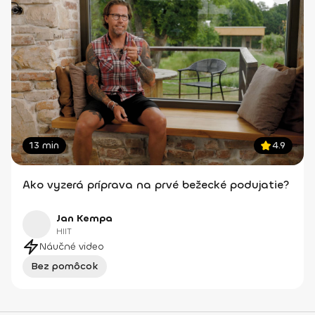
13 min
4.9
Ako vyzerá príprava na prvé bežecké podujatie?
Jan Kempa
HIIT
Náučné video
Bez pomôcok