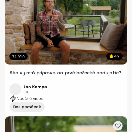
13 min
4.9
Ako vyzerá príprava na prvé bežecké podujatie?
Jan Kempa
HIIT
Náučné video
Bez pomôcok