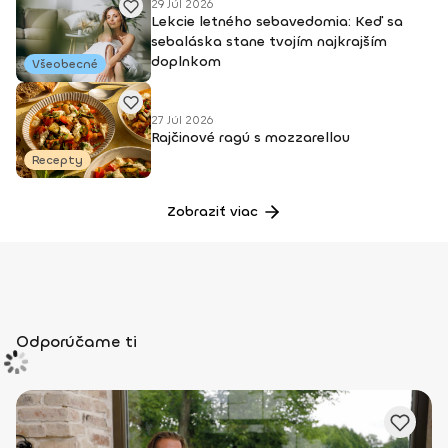
29 Júl 2026
Lekcie letného sebavedomia: Keď sa
sebaláska stane tvojím najkrajším
doplnkom
Všeobecné
27 Júl 2026
Rajčinové ragú s mozzarellou
Recepty
Zobraziť viac
Odporúčame ti