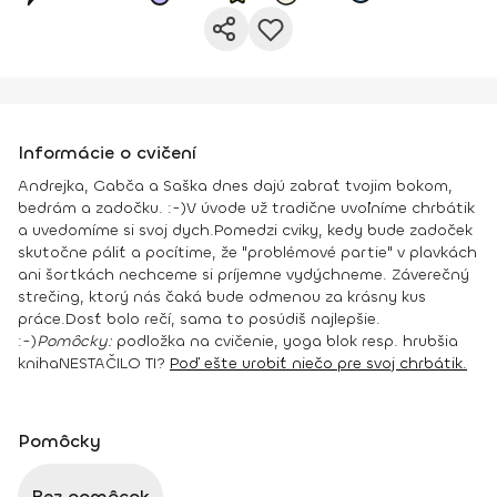
Informácie o cvičení
Andrejka, Gabča a Saška dnes dajú zabrať tvojim bokom,
bedrám a zadočku. :-)
V úvode už tradične uvoľníme chrbátik
a uvedomíme si svoj dych.
Pomedzi cviky, kedy bude zadoček
skutočne páliť a pocítime, že "problémové partie" v plavkách
ani šortkách nechceme si príjemne vydýchneme. Záverečný
strečing, ktorý nás čaká bude odmenou za krásny kus
práce.
Dosť bolo rečí, sama to posúdiš najlepšie.
:-)
Pomôcky:
podložka na cvičenie, yoga blok resp. hrubšia
kniha
NESTAČILO TI?
Poď ešte urobiť niečo pre svoj chrbátik.
Pomôcky
Bez pomôcok